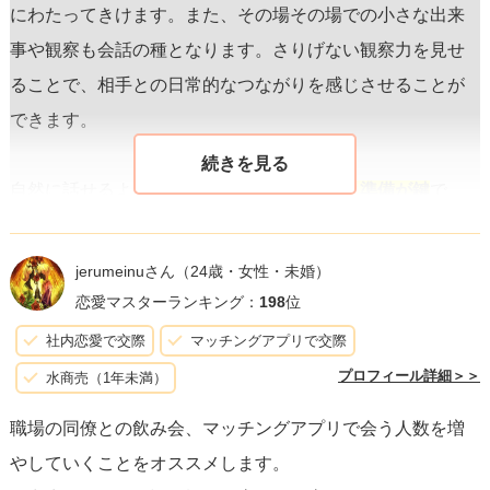
にわたってきけます。また、その場その場での小さな出来
事や観察も会話の種となります。さりげない観察力を見せ
ることで、相手との日常的なつながりを感じさせることが
できます。
自然に話せるようになるには、
リラックスと準備が鍵
で
す。デート前には深呼吸などでリラックスし、簡単なメモ
に話したいトピックを書き留めておくことは有効です。た
jerumeinuさん
（24歳・女性・未婚）
だ、台本を読むようにせず、会話が途切れたときのスムー
恋愛マスターランキング：
198
位
ズな再開のためのメモとして活用しましょう。
社内恋愛で交際
マッチングアプリで交際
プロフィール詳細＞＞
水商売（1年未満）
また、
聞き手としてのスキル
を活かすことも大切です。自
職場の同僚との飲み会、マッチングアプリで会う人数を増
分の話すことに意識が行きがちですが、相手の話に耳を傾
やしていくことをオススメします。
け、関心を持って応答することで、自然な会話のキャッチ