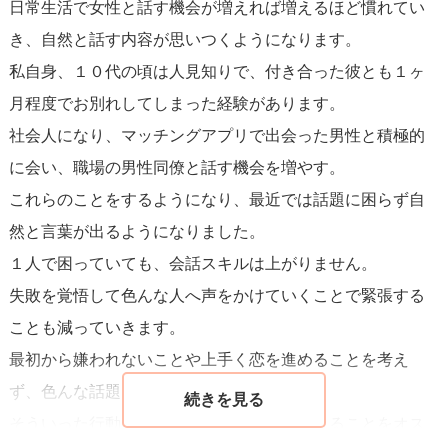
日常生活で女性と話す機会が増えれば増えるほど慣れてい
ボールが生まれます。質問を投げかけたり、相手の意見に
き、自然と話す内容が思いつくようになります。
共感したりすることが、自分自身の緊張をほぐすことにも
私自身、１０代の頃は人見知りで、付き合った彼とも１ヶ
つながります。
月程度でお別れしてしまった経験があります。
社会人になり、マッチングアプリで出会った男性と積極的
最後に、失敗を恐れずに
。デートは完璧である必要はあり
に会い、職場の男性同僚と話す機会を増やす。
ません。何かうまくいかない部分があっても、それが親密
これらのことをするようになり、最近では話題に困らず自
さを生むこともあるので、自分や相手に対して寛容でいて
然と言葉が出るようになりました。
ください。自然体でいることが一番の魅力を引き出しま
１人で困っていても、会話スキルは上がりません。
す。デートを楽しむ心持ちが、ポジティブな雰囲気を作り
失敗を覚悟して色んな人へ声をかけていくことで緊張する
出し、会話も自然流れるようになるでしょう。
ことも減っていきます。
最初から嫌われないことや上手く恋を進めることを考え
ず、色んな話題を振って相手の様子を見る。
そういった行動を繰り返し、対人関係に慣れることをオス