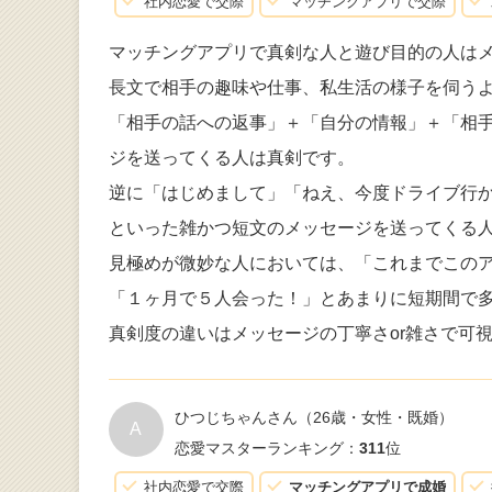
社内恋愛で交際
マッチングアプリで交際
マッチングアプリで真剣な人と遊び目的の人は
長文で相手の趣味や仕事、私生活の様子を伺う
「相手の話への返事」＋「自分の情報」＋「相
ジを送ってくる人は真剣です。
逆に「はじめまして」「ねえ、今度ドライブ行
といった雑かつ短文のメッセージを送ってくる
見極めが微妙な人においては、「これまでこの
「１ヶ月で５人会った！」とあまりに短期間で
真剣度の違いはメッセージの丁寧さor雑さで可
ひつじちゃんさん
（26歳・女性・既婚）
A
恋愛マスターランキング：
311
位
社内恋愛で交際
マッチングアプリで成婚