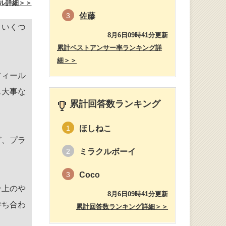
ル詳細＞＞
佐藤
3
。いくつ
8月6日09時41分更新
累計ベストアンサー率ランキング詳
細＞＞
フィール
も大事な
累計回答数ランキング
ほしねこ
1
ど、プラ
ミラクルボーイ
2
。
Coco
3
ン上のや
8月6日09時41分更新
待ち合わ
累計回答数ランキング詳細＞＞