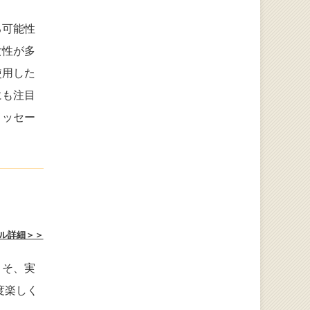
る可能性
女性が多
使用した
にも注目
メッセー
ル詳細＞＞
こそ、実
度楽しく