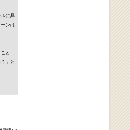
ールに具
ターンは
ること
か？」と
。
ル詳細＞＞