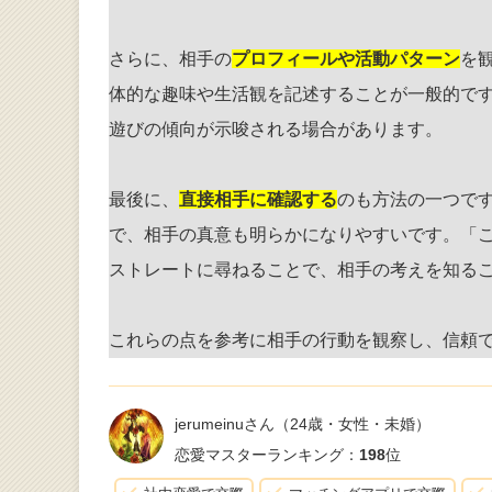
さらに、相手の
プロフィールや活動パターン
を
体的な趣味や生活観を記述することが一般的で
遊びの傾向が示唆される場合があります。
最後に、
直接相手に確認する
のも方法の一つで
で、相手の真意も明らかになりやすいです。「
ストレートに尋ねることで、相手の考えを知る
これらの点を参考に相手の行動を観察し、信頼
jerumeinuさん
（24歳・女性・未婚）
恋愛マスターランキング：
198
位