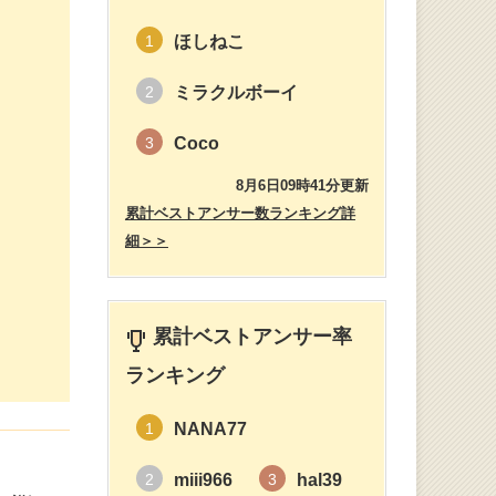
ほしねこ
1
ミラクルボーイ
2
Coco
3
8月6日09時41分更新
累計ベストアンサー数ランキング詳
細＞＞
累計ベストアンサー率
ランキング
NANA77
1
miii966
hal39
2
3