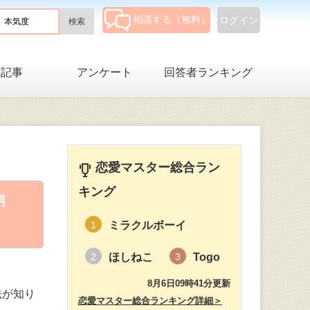
相談する（無料）
ログイン
集記事
アンケート
回答者ランキング
恋愛マスター総合ラン
キング
男
ミラクルボーイ
1
ほしねこ
Togo
2
3
8月6日09時41分更新
法が知り
恋愛マスター総合ランキング詳細＞