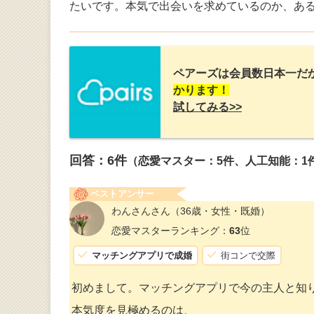
たいです。本気で出会いを求めているのか、あ
ペアーズは会員数日本一だ
かります！
試してみる>>
回答：
6
件
（恋愛マスター：5件、人工知能：1
ベストアンサー
わんさんさん
（36歳・女性・既婚）
恋愛マスターランキング：
63
位
マッチングアプリで成婚
街コンで交際
初めまして。マッチングアプリで今の主人と知
本気度を見極めるのは、