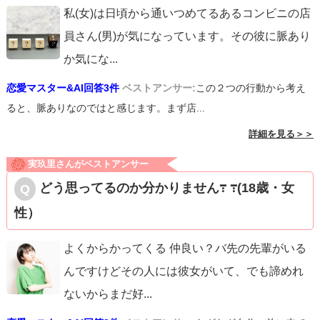
私(女)は日頃から通いつめてるあるコンビニの店
員さん(男)が気になっています。その彼に脈あり
か気にな
...
恋愛マスター&AI回答3件
ベストアンサー:
この２つの行動から考え
ると、脈ありなのではと感じます。まず店...
詳細を見る＞＞
実玖里さんがベストアンサー
どう思ってるのか分かりません߹ ߹(18歳・女
性）
よくからかってくる 仲良い？バ先の先輩がいる
んですけどその人には彼女がいて、でも諦めれ
ないからまだ好
...