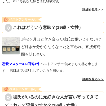
した。 私にもあなた様と似た経験があ...
詳細を見る＞＞
ベストアンサーあり
これはどういう意味？(19歳・女性）
1年2ヶ月ほど付き合った彼氏に嫌いじゃないけ
ど好きか分からなくなったと言われ、直接何時
間も話し合い、
...
恋愛マスター&AI回答4件
ベストアンサー:
初めまして林と申しま
す！ 男目線でお話ししていこうと思いま...
詳細を見る＞＞
ベストアンサーあり
彼氏がいるのに元好きな人が言い寄ってきて
てこれって浮気ですか？(18歳・女性）