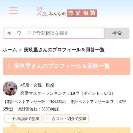
ホーム
実玖里さんのプロフィール＆回答一覧
実玖里さんのプロフィール＆回答一覧
45歳・女性・既婚
恋愛マスターランキング：
19
位（ポイント：643）
【累計ベストアンサー数：153(
23
位)
累計ベストアンサー率
?
：42%
(
25
位)
累計回答数：363(
30
位)】
社内恋愛で交際
合コン・紹介で交際