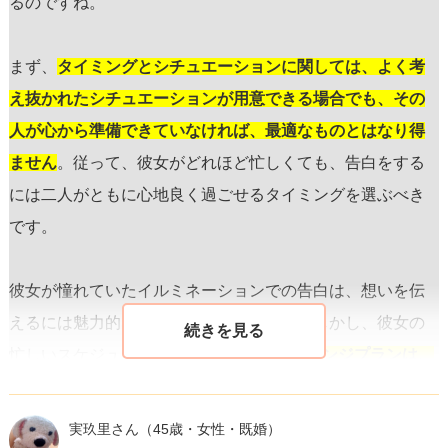
るのですね。
まず、
タイミングとシチュエーションに関しては、よく考
え抜かれたシチュエーションが用意できる場合でも、その
人が心から準備できていなければ、最適なものとはなり得
ません
。従って、彼女がどれほど忙しくても、告白をする
には二人がともに心地良く過ごせるタイミングを選ぶべき
です。
彼女が憧れていたイルミネーションでの告白は、想いを伝
えるには魅力的なシチュエーションです。しかし、彼女の
忙しいスケジュールを鑑みると、
1月のリベンジプランは、
彼女の希望を叶えるため、また二人の記憶に残る瞬間を提
供するのに素晴らしい機会となるでしょう
。それまで待つ
実玖里さん
（45歳・女性・既婚）