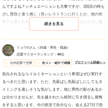
旅行や、彼女の好きなダンス関連のイベントに参加するな
んですよね？シチュエーションも大事ですが、3回目の時も
ど、彼女の興味を反映したものであれば喜ばれる可能性が
少し普段と違う感じ（良いレストランに行くとか、他の街
高いです。
中でも見られるイルミネーションとか）であなたが少し服
装なども格好良くきめて、真摯に伝えれば十分だと思いま
結局のところ、重要なのは彼女の心に響き、あなたの真剣
す。そこでうまく行ったら、改めてよみうりランドや他の
な想いを伝えることができるかどうかにあります。どの道
グレードアップさせたデートに誘いアクセサリーでもプレ
を選ぶにせよ、彼女への深い理解と、二人の関係をよりよ
リョウ©️さん
（38歳・男性・既婚）
ゼントして、改めて「ずっと一緒にいたい。」など気持ち
恋愛マスターランキング：
40
位
いものにしたいというあなたの純粋な願いがあれば、告白
を伝えるとかいかがでしょうか。タイミングを逃さないっ
は成功へと導かれるでしょう。
プロフィール詳細＞＞
社内恋愛で交際
合コン・紹介で成婚
て本当に大事です。うまくいくよう応援しています！
告白されるならイルミネーションという希望はぜひ実行す
るべきだと思います。ただ、先延ばし先延ばしにしてもタ
イミングを逃しそうな気がします。他に男性の影があるか
は分かりませんが、先を越されたら絶対に引き摺るし後悔
をすると思います。今の状況で自分なら、会える27日で告