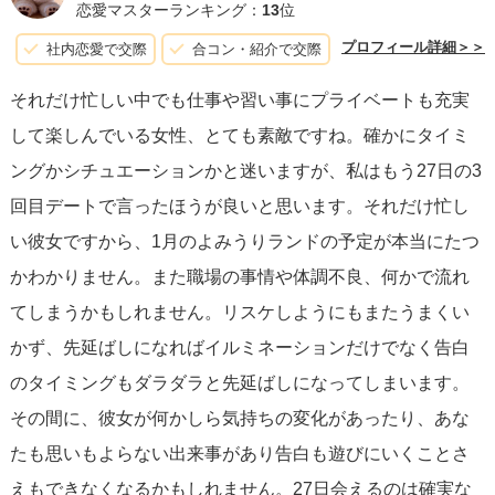
ことで、より準備が整い、彼女がリラックスしている状態
恋愛マスターランキング：
13
位
で、心からの想いを伝えることが可能になります。
プロフィール詳細＞＞
社内恋愛で交際
合コン・紹介で交際
それだけ忙しい中でも仕事や習い事にプライベートも充実
しかしながら、気持ちを長引かせたくないというあなたの
して楽しんでいる女性、とても素敵ですね。確かにタイミ
感情もとても重要です。告白には
「完璧な瞬間」よりも、
ングかシチュエーションかと迷いますが、私はもう27日の3
「真実の感情」が最も大切
です。従って、もし年内に気持
回目デートで言ったほうが良いと思います。それだけ忙し
ちを伝えたいという切望が強い場合は、次回のデートをそ
い彼女ですから、1月のよみうりランドの予定が本当にたつ
のための機会と見るのも一つの選択肢です。心からの想い
かわかりません。また職場の事情や体調不良、何かで流れ
は、華やかなシチュエーションがなくとも、伝えるべき人
てしまうかもしれません。リスケしようにもまたうまくい
の心に響きます。
かず、先延ばしになればイルミネーションだけでなく告白
のタイミングもダラダラと先延ばしになってしまいます。
何か特別なことを企画するなら、彼女が習い事を終えた後
その間に、彼女が何かしら気持ちの変化があったり、あな
の
サプライズ的な小さなイベント
を設けることも考えられ
たも思いもよらない出来事があり告白も遊びにいくことさ
ます。例えば、彼女の気分をリフレッシュできるような小
えもできなくなるかもしれません。27日会えるのは確実な