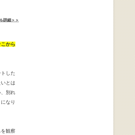
ル詳細＞＞
そこから
ートした
たいとは
い、別れ
きになり
ちを観察