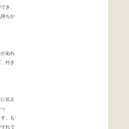
ができ、
気持ちが
いがあれ
ば、付き
手に伝え
かっ
ます。も
がそれで