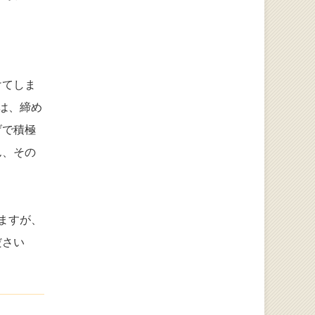
けてしま
は、締め
げで積極
ん、その
ますが、
ださい