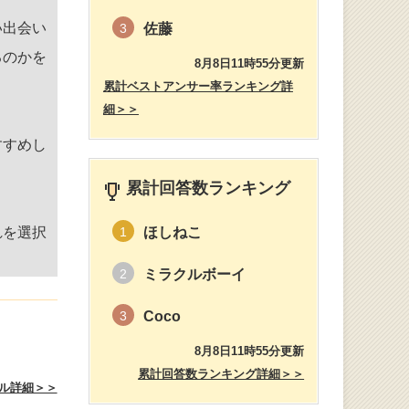
い出会い
佐藤
3
るのかを
8月8日11時55分更新
累計ベストアンサー率ランキング詳
細＞＞
すすめし
累計回答数ランキング
れを選択
ほしねこ
1
ミラクルボーイ
2
Coco
3
8月8日11時55分更新
累計回答数ランキング詳細＞＞
ル詳細＞＞