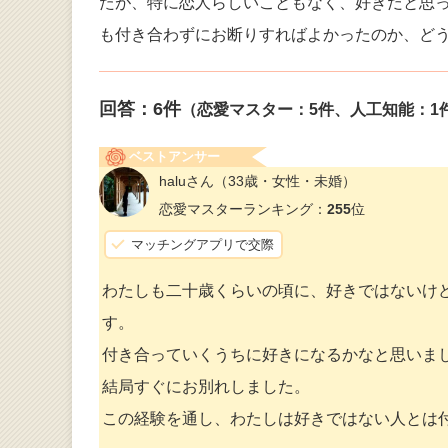
たが、特に恋人らしいこともなく、好きだと思
も付き合わずにお断りすればよかったのか、ど
回答：
6
件
（恋愛マスター：5件、人工知能：1
ベストアンサー
haluさん
（33歳・女性・未婚）
恋愛マスターランキング：
255
位
マッチングアプリで交際
わたしも二十歳くらいの頃に、好きではないけ
す。
付き合っていくうちに好きになるかなと思いま
結局すぐにお別れしました。
この経験を通し、わたしは好きではない人とは