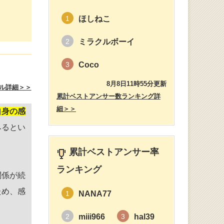
ほしねこ
1
ミラクルボーイ
2
Coco
3
8月8日11時55分更新
ル詳細＞＞
累計ベストアンサー数ランキング詳
細＞＞
自身の感
みるとい
累計ベストアンサー率
ランキング
関係が続
ため、感
NANA77
1
miii966
hal39
2
3