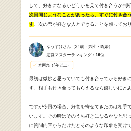
して、好きになるかどうかを見て付き合うか判
次回同じようなことがあったら、すぐに付き合
す
。次の恋が好きな人とできることを願ってお
ゆうすけさん
（34歳・男性・既婚）
恋愛マスターランキング：
19
位
水商売（3年以上）
最初は微妙と思っていても付き合ってから好き
す。相手も付き合ってもらえるなら嬉しいにと
ですが今回の場合、好意を寄せてきたのは相手
います。その時はそのうち好きになるかなと思
に質問内容からだけだとそのような印象も受け