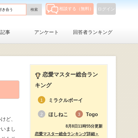
相談する（無料）
ログイン
集記事
アンケート
回答者ランキング
恋愛マスター総合ラン
キング
ミラクルボーイ
1
ほしねこ
Togo
2
3
いけど、
8月8日11時55分更新
合いまし
恋愛マスター総合ランキング詳細＞