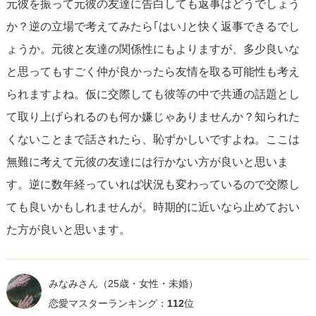
元彼を振って元彼の友達に告白しても返事はどうでしょう
す。
思いやりと透明性を持って、元彼との友情を維持しな
か？逆の立場で考えてみたら｢はい｣と快く返事できるでし
がら新しい恋愛へと進むことが、問題を減らすためには最
ょうか。元彼と友達の関係性にもよりますが、多少良いな
良かもしれません。
と思ってもすごく仲が良かったら友情を取る可能性も考え
られますよね。仮に交際しても彼等の中で共通の話題とし
ただし、「面倒くさそう」と感じるならば、その感覚を無
て取り上げられるのも何か嫌じゃありませんか？知られた
視してはいけません。
それは、この恋愛がもたらすであろ
くないことまで話されたら、恥ずかしいですよね。ここは
う障害を乗り越えられる自信がないことの表れかもしれま
無難に考えて元彼の友達には行かない方が良いと思いま
せん。
す。逆に数年経っていれば状況も変わっているので交際し
ても良いかもしれませんが。時期的に近いなら止めておい
恋愛するにあたって「やめておいた方が良い」という答え
た方が良いと思います。
はありません。重要なのは、あなたがこれからの行動を通
じて得る経験と、それがあなた自身の人生にどのように寄
与するかということです。どの選択をするにしても、
自分
みなみさん
（25歳・女性・未婚）
が受け入れられる結果を想像し、自分自身の幸福を最優先
恋愛マスターランキング：
112
位