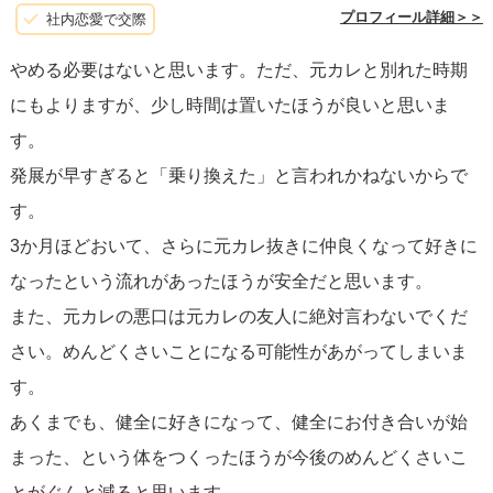
に決断を下してください。
プロフィール詳細＞＞
社内恋愛で交際
やめる必要はないと思います。ただ、元カレと別れた時期
にもよりますが、少し時間は置いたほうが良いと思いま
す。
発展が早すぎると「乗り換えた」と言われかねないからで
す。
3か月ほどおいて、さらに元カレ抜きに仲良くなって好きに
なったという流れがあったほうが安全だと思います。
また、元カレの悪口は元カレの友人に絶対言わないでくだ
さい。めんどくさいことになる可能性があがってしまいま
す。
あくまでも、健全に好きになって、健全にお付き合いが始
まった、という体をつくったほうが今後のめんどくさいこ
とがぐんと減ると思います。