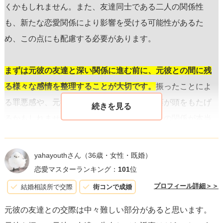
くかもしれません。また、友達同士である二人の関係性
も、新たな恋愛関係により影響を受ける可能性があるた
め、この点にも配慮する必要があります。
まずは元彼の友達と深い関係に進む前に、元彼との間に残
る様々な感情を整理することが大切です。
振ったことによ
る罪悪感や、元彼への配慮など、様々な葛藤が頭をもたげ
るかもしれません。その上で、元彼の友達との関係が本当
にあなたにとって大切なものなのかを見極めるべきです。
恋愛感情が真剣であり、その人との将来をしっかりと考え
yahayouthさん
（36歳・女性・既婚）
られるのなら、
取り組む価値はあるかもしれません。
恋愛マスターランキング：
101
位
プロフィール詳細＞＞
結婚相談所で交際
街コンで成婚
次に、
元彼の立場も考慮しながら、可能ならば彼に新しい
元彼の友達との交際は中々難しい部分があると思います。
関係について対話を求める勇気を持つことも一つの方法で