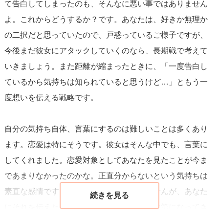
て告白してしまったのも、そんなに悪い事ではありません
す。
よ。これからどうするか？です。あなたは、好きか無理か
の二択だと思っていたので、戸惑っているご様子ですが、
ですが、質問者様へ好意はあるがなにかしらの問題がある
今後まだ彼女にアタックしていくのなら、長期戦で考えて
事から、悩んでしまっているというケースもあります。例
いきましょう。また距離が縮まったときに、「一度告白し
えば質問者様が女性にモテる、けっこう女遊びしていると
ているから気持ちは知られていると思うけど…」ともう一
いう噂を聞いたことがあるなどです。
度想いを伝える戦略です。
曖昧な返事をされてモヤモヤしてしまう気持ちはわかりま
自分の気持ち自体、言葉にするのは難しいことは多くあり
すが、ここは男らしくドッシリ構えてお相手の女性がじっ
ます。恋愛は特にそうです。彼女はそんな中でも、言葉に
くり考えて結論を出すまで待ってあげてはいかがでしょう
してくれました。恋愛対象としてあなたを見たことが今ま
か。質問内容から、質問者様は焦って告白してしまった事
であまりなかったのかな。正直分からないという気持ちは
などを考えると、じっと待っているのが苦手なタイプとお
素直な感情です。曖昧に感じるかもしれませんが、あなた
見受けします。もしかしたらそのような部分が、お相手の
にそれを伝えた上で、どうするかはあなた次第になってき
方を一歩踏みとどませてしまっている原因かもしれませ