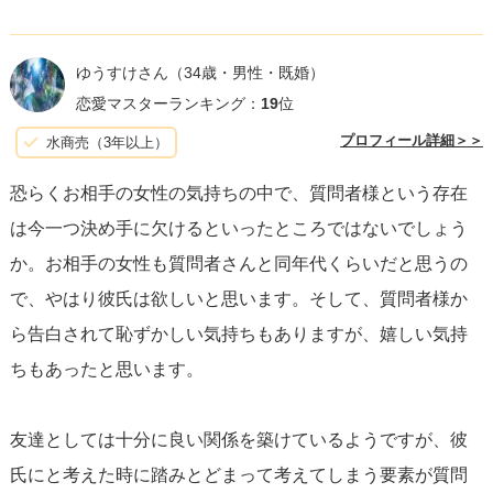
ことが考えられます：
ゆうすけさん
（34歳・男性・既婚）
1. **感情の確認**: まだ自分自身の感情に確信が持てていな
恋愛マスターランキング：
19
位
い。あなたとの関係やこれから発展させたい感情につい
プロフィール詳細＞＞
水商売（3年以上）
て、じっくり考えたいと思っている可能性があります。
恐らくお相手の女性の気持ちの中で、質問者様という存在
2. **関係性の重視**: 無理やり恋愛関係にすることによって
は今一つ決め手に欠けるといったところではないでしょう
現在の良好な関係を壊したくないという思いがあるかもし
か。お相手の女性も質問者さんと同年代くらいだと思うの
れません。
で、やはり彼氏は欲しいと思います。そして、質問者様か
3. **圧迫感の回避**: 直接的な否定や肯定ではなく、間をと
ら告白されて恥ずかしい気持ちもありますが、嬉しい気持
った返事によって、あなたを傷つけず、かつ自分にもプレ
ちもあったと思います。
ッシャーをかけずに時間を稼ぎたいのかもしれません。
友達としては十分に良い関係を築けているようですが、彼
あなたができる最善の対応は、彼女の答えを待つことで
氏にと考えた時に踏みとどまって考えてしまう要素が質問
す。
焦らず彼女の考えがまとまるのを待つことが重要で