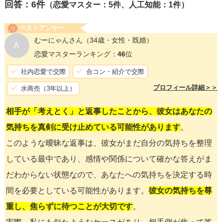
回答：
6
件
（恋愛マスター：5件、人工知能：1件）
ベストアンサー
むーにゃんさん
（34歳・女性・既婚）
A
恋愛マスターランキング：
46
位
社内恋愛で交際
合コン・紹介で交際
プロフィール詳細＞＞
水商売（3年以上）
相手が「考えとく」と返事したことから、彼女はあなたの
気持ちを真剣に受け止めている可能性があります
。
このような曖昧な返事は、彼女がまだ自分の気持ちを整理
している最中であり、感情や関係について確かな答えがま
だわからない状態なので、あなたへの気持ちを決定する時
間を必要としている可能性があります。
彼女の気持ちを尊
重し、焦らずに待つことが大切です
。