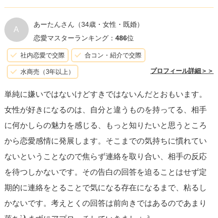
ます。
ん。
選択肢としては、
あーたんさん
（34歳・女性・既婚）
A
恋愛マスターランキング：
486
位
男ならもっと気持ちに余裕をもって相手に接してあげると
①片思いを続けていく・変わらずアタックする
いいと思います。
社内恋愛で交際
合コン・紹介で交際
②諦めて次の恋を探す
プロフィール詳細＞＞
水商売（3年以上）
③保留 少し時間を置いて考えてみる
単純に嫌いではないけどすきではないんだとおもいます。
女性が好きになるのは、自分と違うものを持ってる、相手
などがあります。「ごめんなさい（あなたとの交際はあり
に何かしらの魅力を感じる、もっと知りたいと思うところ
えません）」より可能性があると前向きに捉えてみてほし
から恋愛感情に発展します。そこまでの気持ちに慣れてい
いです。①を選ぶ場合は、異性としてみて貰えるような努
ないということなので焦らず連絡を取り合い、相手の反応
力をしていかなければなりません。やり取りを続けたり、
を待つしかないです。その告白の回答を迫ることはせず定
デートをしたり。時間が必要です。
期的に連絡をとることで気になる存在になるまで、粘るし
かないです。考えとくの回答は前向きではあるのであまり
彼女と進展できることを、応援しています。