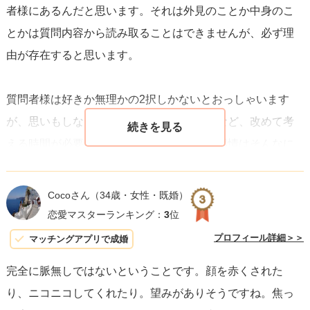
者様にあるんだと思います。それは外見のことか中身のこ
す。彼女の態度や発言からは、あなたに対して否定的では
とかは質問内容から読み取ることはできませんが、必ず理
ない、もしくはあなたとの関係について真剣に考えている
由が存在すると思います。
というポジティブな兆候も読み取ることができます。この
期間中、彼女とのコミュニケーションを続けつつ、彼女の
質問者様は好きか無理かの2択しかないとおっしゃいます
ペースを尊重し、プレッシャーをかけずに支えていく姿勢
が、思いもしない相手から告白された場合など、改めて考
が大切です。
える時間が必要な場合もあります。人間の感情はそんなに
すぐに2択で決められるような簡単なものではないと思いま
最終的には、彼女の決断を尊重し、どんな結果でも受け入
す。
れる準備をしておくこと。彼女が自分の答えを出すまで、
Cocoさん
（34歳・女性・既婚）
恋愛マスターランキング：
3
位
根気強く寄り添うことが、二人の関係をより深いものにす
さらに、質問者様の2択しかないという考えでいえば、考え
る第一歩かもしれません。
プロフィール詳細＞＞
マッチングアプリで成婚
ておく・それ以上かどうかはわからない、と言われている
完全に脈無しではないということです。顔を赤くされた
時点で現段階のお相手の気持ちは無理とまでは言いません
り、ニコニコしてくれたり。望みがありそうですね。焦っ
が恋愛感情的に好きではないという可能性が高いと思いま