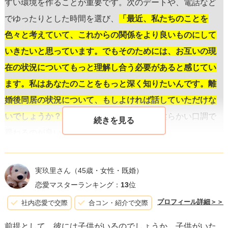
すい環境を作ることが重要です。次のデートや、電話など
でゆったりとした時間を選び、
「最近、私たちのことを
色々と考えていて、これからの関係をより良いものにして
いきたいと思っています。でもそのためには、お互いの現
在の状況についてもっと理解し合う必要があると感じてい
ます。私はあなたのことをもっと深く知りたいんです。離
婚後同居の状況について、もしよければ話していただけな
いでしょうか？」
というような、優しくて柔らかい口調で
尋ねるのが良いでしょう。
また、彼の反応を見ながら、
話を聞いている間はジャッジ
実玖里さん
（45歳・女性・既婚）
せず、理解を示し、感謝の気持ちを伝える
ことが大切で
恋愛マスターランキング：
13
位
す。これにより、彼は自分のことを受け入れてくれるあな
プロフィール詳細＞＞
社内恋愛で交際
合コン・紹介で交際
たをより信頼し、安心感を深めることでしょう。
前提として、彼には子供がいるのでしょうか。子供がいた