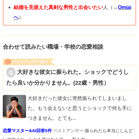
り出す）」
結婚を見据えた真剣な男性と出会いたい
人（→
Omiai
「今後私は、あなたと～～～な関係を望んでいるんだけ
へ
）
ど、あなたはどうしていきたいの？」
など、自分から先に話すと、向こうも話しやすいのかなと
合わせて読みたい職場・学校の恋愛相談
思います。モヤモヤが晴れると良いですね。
ベストアンサーあり
応援しています。
大好きな彼女に振られた。ショックでどうし
たら良いか分かりません。(22歳・男性）
大好きだった彼女に突然振られてしまいまし
た。もう会えないと思うとショックで何も手に
つきません。とても
...
恋愛マスター&AI回答5件
ベストアンサー:
振られたら本当にしんど