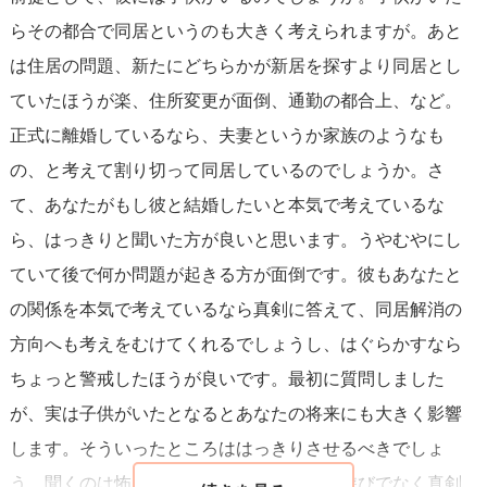
らその都合で同居というのも大きく考えられますが。あと
相手の気持ちも大切にしつつ、自分の気持ちも正直に伝え
は住居の問題、新たにどちらかが新居を探すより同居とし
る
バランスが重要です。あなたの感じていること、関係の
ていたほうが楽、住所変更が面倒、通勤の都合上、など。
進展に対する願望や不安など、自分の心情についても伝え
正式に離婚しているなら、夫妻というか家族のようなも
ましょう。これは関係を深める上で必要なステップです。
の、と考えて割り切って同居しているのでしょうか。さ
どちらの気持ちも開示することで、理解し合い、より深い
て、あなたがもし彼と結婚したいと本気で考えているな
結ぽいを築くことができます。
ら、はっきりと聞いた方が良いと思います。うやむやにし
ていて後で何か問題が起きる方が面倒です。彼もあなたと
最後に、彼からの回答を無理に急がせないようにしてくだ
の関係を本気で考えているなら真剣に答えて、同居解消の
さい。彼が答えを用意するために時間が必要かもしれませ
方向へも考えをむけてくれるでしょうし、はぐらかすなら
んし、彼のペースを尊重することが、結局は二人の信頼関
ちょっと警戒したほうが良いです。最初に質問しました
係を強化することにつながります。
が、実は子供がいたとなるとあなたの将来にも大きく影響
します。そういったところははっきりさせるべきでしょ
う。聞くのは怖いと思いますが、あなたも遊びでなく真剣