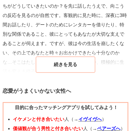
ちがどうしていきたいのか？を先に話したうえで、向こう
の反応を見るのが自然です。客観的に見た時に、深夜に3時
間お話したり、デートのためにレンタカーを借りたり、特
別な関係であること、彼にとってもあなたが大切な支えで
あることが伺えます。ですが、彼は今の生活を崩したくな
い、その上であなたと時々お出かけできたら十分なのか
な…そこはたしかに来るもの拒まずというか、積極的に生
活を変える様子ではありませんよね。
聞き方ですが、あなたが自分の気持ちを先に伝えられるの
恋愛がうまくいかない女性へ
ならそれが良いです。
目的に合ったマッチングアプリを試してみよう！
「この1年で〇〇さんとこんなに仲良くなれて嬉しい。今後
も仲を深めていきたいけれど、どう思ってる？」
イケメンと付き合いたい
人（→
イヴイヴへ
）
「ずっと聞けなかったんだけど、～～～（離婚のことを切
価値観が合う男性と付き合いたい
人（→
ペアーズへ
）