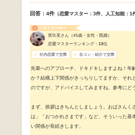
回答：
4
件
（恋愛マスター：3件、人工知能：1
ベストアンサー
実玖里さん
（45歳・女性・既婚）
恋愛マスターランキング：
13
位
社内恋愛で交際
合コン・紹介で交際
先輩へのアプローチ、ドキドキしますよね！年
か？結構上下関係がきっちりしてますか、それ
のですが、アドバイスしてみますね。参考にど
まず、挨拶はきちんとしましょう。おばさんくさ
は」「おつかれさまです」など、そういった基
い関係が長続きします。