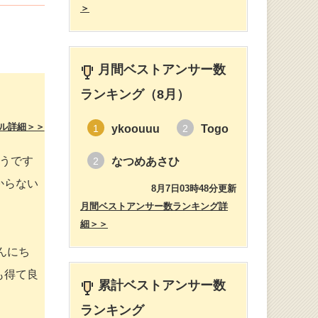
＞
月間ベストアンサー数
ランキング（8月）
ル詳細＞＞
ykoouuu
Togo
1
2
うです
なつめあさひ
2
からない
8月7日03時48分更新
月間ベストアンサー数ランキング詳
細＞＞
んにち
も得て良
累計ベストアンサー数
ランキング