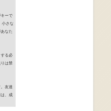
がキーで
、小さな
があなた
りする必
焦りは禁
す。友達
際は、成