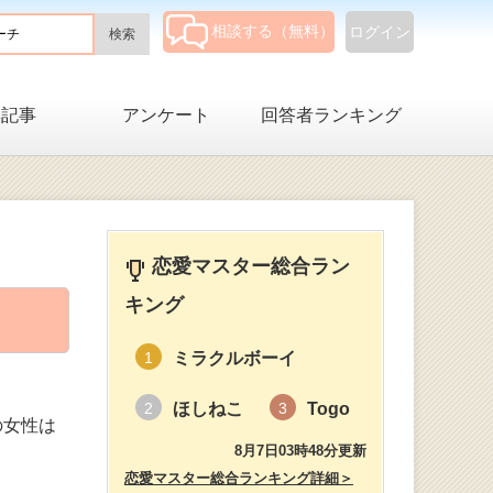
相談する（無料）
ログイン
集記事
アンケート
回答者ランキング
恋愛マスター総合ラン
キング
ミラクルボーイ
1
ほしねこ
Togo
2
3
の女性は
8月7日03時48分更新
！
恋愛マスター総合ランキング詳細＞