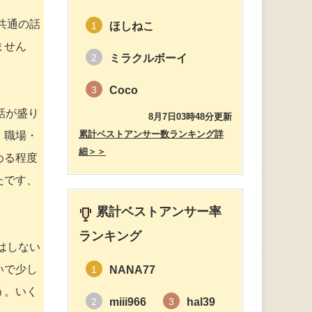
共通の話
ほしねこ
1
ません
ミラクルボーイ
2
。
Coco
3
話が盛り
8月7日03時48分更新
累計ベストアンサー数ランキング詳
、職場・
細＞＞
める程度
たです、
累計ベストアンサー率
ランキング
はしない
いで少し
NANA77
1
う。いく
miii966
hal39
2
3