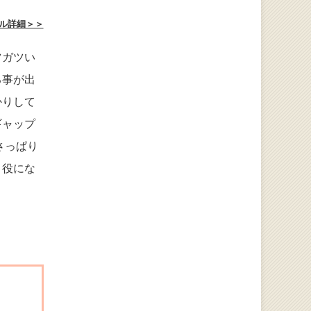
ル詳細＞＞
ツガツい
る事が出
かりして
ギャップ
さっぱり
き役にな