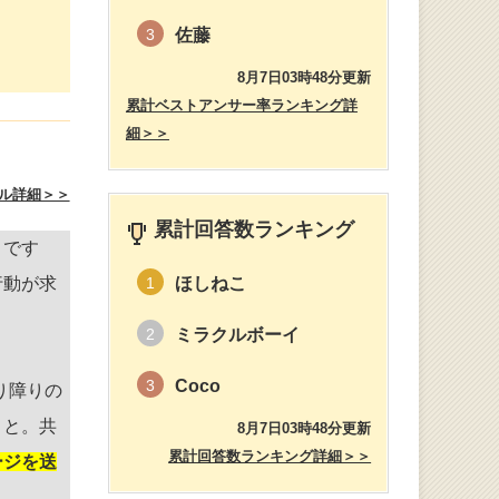
佐藤
3
8月7日03時48分更新
累計ベストアンサー率ランキング詳
細＞＞
ル詳細＞＞
累計回答数ランキング
とです
行動が求
ほしねこ
1
ミラクルボーイ
2
Coco
3
り障りの
こと。共
8月7日03時48分更新
累計回答数ランキング詳細＞＞
ージを送