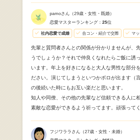
pamoさん
（29歳・女性・既婚）
恋愛マスターランキング：
25
位
社内恋愛で成婚
合コン・紹介で交際
マッ
先輩と質問者さんとの関係が分かりませんが、
うでしょうか？それで仲良くなれたらご飯に誘
います。年上を好きになると大人な男性な部分
ださい。演じてしまうといつかボロが出ます（
の後続いた時にもお互い楽だと思います。
知人や同僚、その他の先輩など信頼できる人に
素敵な恋愛ができるよう祈ってます。頑張って
フジワララさん
（27歳・女性・未婚）