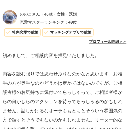
しているのかもしれませんが、それが一貫性がないために
「馬鹿にされている」と感じさせてしまうのです。
ののこさん
（46歳・女性・既婚）
恋愛マスターランキング：
49
位
彼の気持ちをはっきりさせたいのであれば、
直接的に彼と
社内恋愛で成婚
マッチングアプリで成婚
コミュニケーションを取ることが重要です。
無理に彼を追
プロフィール詳細＞＞
い詰めることなく、「最近気まずい気がするけれど、何か
初めまして、ご相談内容を拝見いたしました。
私がしたことで気を悪くさせた？」といった形で話を切り
出すのはいかがでしょうか。
その上で、彼の本音を聞き出
内容を読む限りでは思わせぶりなのかなと思います。お相
す機会を作ることができれば、二人の関係を一歩前進させ
手の方が奥手なのかどうかは定かではないのですが、ご相
ることができるかもしれません。
談者様のお気持ちに気付いてらっしゃって、ご相談者様か
らの何かしらのアクションを待ってらっしゃるのかもしれ
最後に、彼のふるまいが時として一貫性を欠くものの、そ
ません。話しかけるなオーラももともとそういう雰囲気の
れが necessarily「遊び」というわけではありません。彼な
方で話すとそうでもないのかもしれません。リーダー的な
りにあなたとの関係で格闘しているのかもしれないという