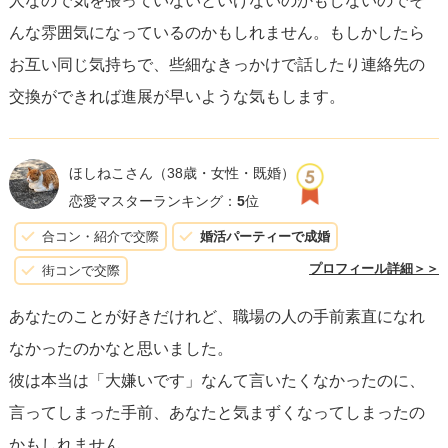
人なので気を張っていないといけないのかもしないのでそ
視点を持つと、彼の行動を理解するうえで役立つかもしれ
んな雰囲気になっているのかもしれません。もしかしたら
ません。
お互い同じ気持ちで、些細なきっかけで話したり連絡先の
交換ができれば進展が早いような気もします。
ほしねこさん
（38歳・女性・既婚）
恋愛マスターランキング：
5
位
合コン・紹介で交際
婚活パーティーで成婚
プロフィール詳細＞＞
街コンで交際
あなたのことが好きだけれど、職場の人の手前素直になれ
なかったのかなと思いました。
彼は本当は「大嫌いです」なんて言いたくなかったのに、
言ってしまった手前、あなたと気まずくなってしまったの
かもしれません。