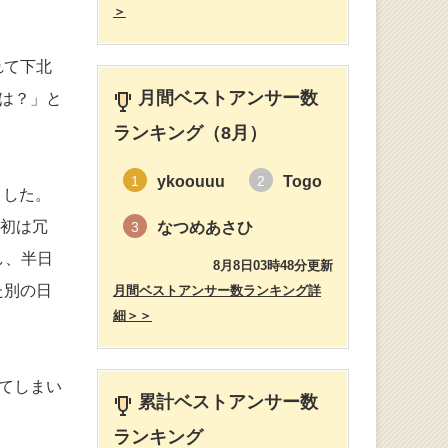
＞
れて下北
月間ベストアンサー数
は？」と
ランキング（8月）
ykoouuu
Togo
1
2
ました。
最初は冗
なつめあさひ
3
し、半日
8月8日03時48分更新
た別の日
月間ベストアンサー数ランキング詳
細＞＞
てしまい
累計ベストアンサー数
ランキング