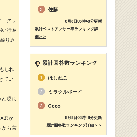
佐藤
3
に「クリ
8月8日03時48分更新
累計ベストアンサー率ランキング詳
深い行為
細＞＞
。繰り返
累計回答数ランキング
もしれ
ほしねこ
1
きてい
ミラクルボーイ
2
っと現れ
Coco
3
8月8日03時48分更新
A君か
累計回答数ランキング詳細＞＞
ちから言