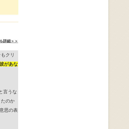
ル詳細＞＞
そもクリ
彼があな
と言うな
きたのか
意思の表