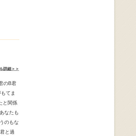
ル詳細＞＞
君のB君
がもてま
たと関係
あなたも
うのもな
A君と過