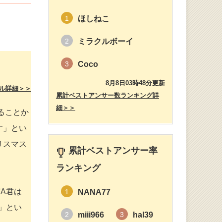
ほしねこ
1
ミラクルボーイ
2
Coco
3
8月8日03時48分更新
ル詳細＞＞
累計ベストアンサー数ランキング詳
細＞＞
ることか
す」とい
リスマス
累計ベストアンサー率
ランキング
A君は
NANA77
1
」とい
miii966
hal39
2
3