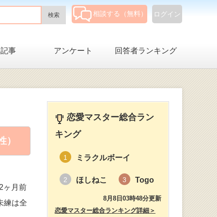
相談する（無料）
ログイン
集記事
アンケート
回答者ランキング
恋愛マスター総合ラン
キング
性）
ミラクルボーイ
1
ほしねこ
Togo
2
3
2ヶ月前
8月8日03時48分更新
未練は全
恋愛マスター総合ランキング詳細＞