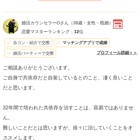
望み、何を恐れ、どうあるべきかを深く考える貴重なチャ
ンスです。そうすることで、自己価値を他者との関係性か
婚活カウンセラーOさん
（38歳・女性・既婚）
らではなく、内面から見出すことができるようになりま
恋愛マスターランキング：
12
位
す。
合コン・紹介で交際
マッチングアプリで成婚
プロフィール詳細＞＞
婚活パーティーで交際
共依存の改善には、専門家の助けを借りるのも一つの方法
ご相談ありがとうございます。
です。カウンセリングやセラピーは、自己理解を深め、共
ご自身で共依存だと自覚しているとのこと、凄く良いこと
依存のパターンを断ち切るためのサポートを提供してくれ
だと思います。
ます。また、自己啓発の書籍やサポートグループに参加す
ることも、同じ悩みを抱える人々から学び、共感を得る良
32年間で培われた共依存を治すことは、容易ではありませ
い機会となるでしょう。
ん。
難しいことだとは思いますが、徐々に治していくことをオ
安定した恋愛関係を築くためには
自分自身が安定すること
ススメします。
が不可欠であること
を忘れないでください。共依存の克服