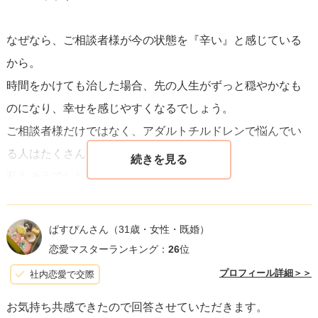
は、一日にしてならず、自己受容と愛がキーとなります。
なぜなら、ご相談者様が今の状態を『辛い』と感じている
自分を愛し、大切に扱うことを学び、自立した個として成
から。
長することで、健康な関係を築く土台ができあがります。
時間をかけても治した場合、先の人生がずっと穏やかなも
のになり、幸せを感じやすくなるでしょう。
将来、相性の良いパートナーを見つけることは可能です
ご相談者様だけではなく、アダルトチルドレンで悩んでい
が、まずは自分自身との関係を修復し、内面からの強さと
る人はたくさんいます。
自信を築くことを優先に考えましよう。あなたが自分自身
私もそうでした。
を本当に理解し、愛することができれば、自然と他者との
健康な関係を築くことができるようになります。
カウンセリングなどの専門家の手を借りるのも1つの方法で
ぱすぴんさん
（31歳・女性・既婚）
すが…すぐにできるオススメの方法を2つお伝えします。
恋愛マスターランキング：
26
位
・心の内を紙に書き出す習慣をつける(モヤモヤしたときは
プロフィール詳細＞＞
社内恋愛で交際
必ず)
お気持ち共感できたので回答させていただきます。
・自分の幼少期を振り返る(共依存は親との関係が関係して