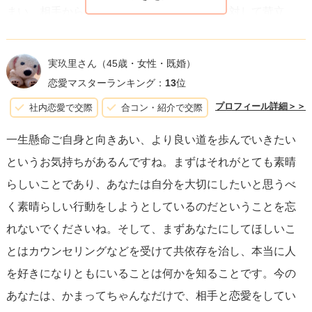
まい、相手から同じように愛されないことに対して苛立
ち、不安になるのではないでしょうか。
実玖里さん
（45歳・女性・既婚）
質問者さまが仰るように、自分自身を労り、癒す時間を作
恋愛マスターランキング：
13
位
ることはとても大事です。が、怖い気持ちもよく分かりま
プロフィール詳細＞＞
社内恋愛で交際
合コン・紹介で交際
す。
一生懸命ご自身と向きあい、より良い道を歩んでいきたい
誰からも愛されない、自分は価値のない人間、そう思って
というお気持ちがあるんですね。まずはそれがとても素晴
しまう時が私にもありました。
らしいことであり、あなたは自分を大切にしたいと思うべ
く素晴らしい行動をしようとしているのだということを忘
確かに、質問者さまの仰るように、何もかも共感できる方
れないでくださいね。そして、まずあなたにしてほしいこ
を見つけるのは心強いです。
とはカウンセリングなどを受けて共依存を治し、本当に人
しかしそれをするためには、あなた自身が変わる必要があ
を好きになりともにいることは何かを知ることです。今の
ります。
あなたは、かまってちゃんなだけで、相手と恋愛をしてい
具体的におすすめしたいのは、例えば今年のうちにしたい