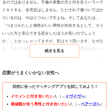
るのではありません。不倫や多数の方と付き合うハラハラ
ことを50個書き出してみてください。
ドキドキも、全否定はしません。ただそれで傷ついてばか
『カフェに行く』『花を買う』『本を読む』とか、なんで
りいるのは、やはりつらいですよね。そしてあなたは、
もいいんです。
「つまりわたしと相性がいい男性が存在するとして、そう
そういう、小さな目標や夢を持つことで、あなたの人生は
いった方と安心できる恋をしたほうが良いのでしょう
今より意味を持ち、あなた自身をより大切に生きられるよ
か。」とおっしゃってますが、私はそう思います。なぜな
うになります。
ら、今までの恋はあなたと彼がお互いの自己満足の為に一
その小さな目標たちはあなたがあなたを満たすことだけで
緒にいるだけで、それがなくなったりドキドキがなくなれ
叶います。つまり、誰の力も借りず、あなたを幸せな気持
ば、もうサヨナラしても良い存在。それはけっして安心で
ちにすることができます。
きる関係ではありません。ハラハラドキドキはできます
恋愛がうまくいかない女性へ
が、それだけです。いざとなったら、もう終わりです。ジ
気分が乗らなくても、やってみてください。
目的に合ったマッチングアプリを試してみよう！
ェットコースター的な感じですかね。そしてあまり言うべ
私は、やりたいことリストを作ってから人生に前向きにな
きではないかもしれませんが、女性は比較的若いうちはそ
イケメンと付き合いたい
人（→
イヴイヴへ
）
り、今の旦那さんと出会いました。
ういった出会いが多いかもしれませんが、歳をとっていく
価値観が合う男性と付き合いたい
人（→
ペアーズへ
）
今までの私のダメなところも全部含めて愛してくれる人で