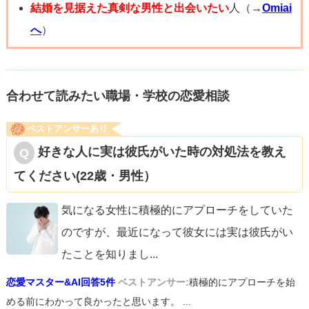
うちに見向きされなくなります。なんだかんだ男性は、そ
結婚を見据えた真剣な男性と出会いたい
人（→
Omiai
す。
ういった欲求的な関係では若い女性を好む傾向でしょう。
へ
）
そして、30代後半から40代でそんな関係を続けている女性
質問者さんも、そういう方にかならず出会えます。
は、はっきり言ってあまり良い目では見られません。厳し
なので怖がらず、自分自身を愛してあげてくださいね。き
くてごめんなさい。でも今ならあなたはまだやり直せま
合わせて読みたい職場・学校の恋愛相談
っと大丈夫ですよ。
す。一人になることはけっして怖くありません。あなたが
ベストアンサーあり
成長するためには、その一人の時間を楽しむことです。旅
好きな人に実は彼氏がいた時の対処法を教え
行に行ったり、趣味の習い事をしたりジムなどでスポーツ
てください(22歳・男性）
をしたり、です。その中で出会える方こそ相性が良くお互
いを尊重し合え、本当に心を満たしてくれる方となること
気になる女性に積極的にアプローチをしていた
でしょう。大丈夫です、あなたは強くなれます！応援して
のですが、最近になって彼女には実は彼氏がい
ます！
たことを知りまし
...
恋愛マスター&AI回答5件
ベストアンサー:
積極的にアプローチを始
める前にわかって良かったと思います。 ...