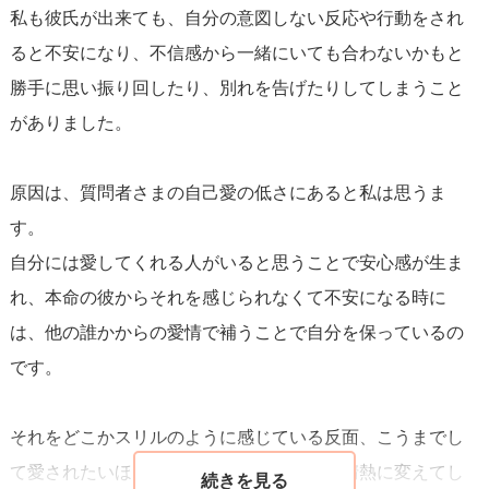
私も彼氏が出来ても、自分の意図しない反応や行動をされ
います)
ると不安になり、不信感から一緒にいても合わないかもと
勝手に思い振り回したり、別れを告げたりしてしまうこと
常に誰かと繋がりがないと不安なのであれば、メル友目的
がありました。
でアプリを使ってもいいでしょう。
出会い系アプリ以外にも、人と匿名でやり取りできるもの
原因は、質問者さまの自己愛の低さにあると私は思うま
はあります。
す。
ココナラのようなサービスも。
自分には愛してくれる人がいると思うことで安心感が生ま
れ、本命の彼からそれを感じられなくて不安になる時に
ご相談者様が幸せなお相手といられる人生を願っておりま
は、他の誰かからの愛情で補うことで自分を保っているの
す。
です。
それをどこかスリルのように感じている反面、こうまでし
て愛されたいほど相手を愛しているという情熱に変えてし