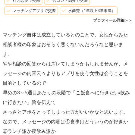
社内恋愛で交際
合コン・紹介で交際
例えば、敬語の使い方が適切かどうかや、返信に時間がか
が見えた時、その話題で楽しそうなデートができそうな場
マッチングアプリで交際
水商売（1年以上3年未満）
かってしまったら「返信遅くなってしまい申し訳ありませ
所を提案するなど、自然な流れで会う約束ができるかもし
プロフィール詳細＞＞
ん」など、一言添えられるかどうかなどですね。
れません。
マッチング自体は成立しているとのことで、女性からみた
ケースバイケースですが、「会うに値する男性」と評価し
相談者様の印象はおそらく悪くないんだろうなと思いま
てもらえるような、紳士かつ誠実な返信を心掛けていまし
す。
た。
やや相談の回答からはズレてしまうかもしれませんが、メ
ッセージの内容云々よりもアプリを使う女性は会うことを
・メッセージをやり取りするコツですが、私の場合はそん
目的としているので
なに何通もやり取りをせずに３～５往復程度で、ご飯に誘
早めの3～5通目あたりの段階で「ご飯食べに行きたい/飲み
ってしまうことが多かったです。
に行きたい」旨を伝えて
私の場合はですが、お酒が好きなので、お相手の女性のプ
さっさとアポをとってしまった方がいいかなと思います。
ロフィールを見てお酒が好きな方を選んでいました。マッ
なので、メッセージの内容は①食事はどういうのが好きか
チングして最初のメッセージで「お酒好きなんですね？ど
②ランチ派か夜飲み派か
の辺りで飲むことが多いんですか？や、どんなお酒がお好