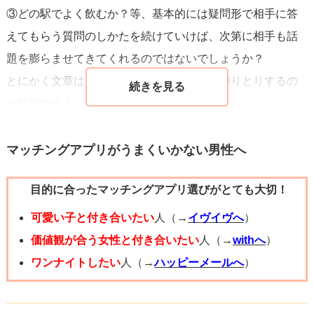
③どの駅でよく飲むか？等、基本的には疑問形で相手に答
きなんですか？」というところからスタートし、一盛り上
えてもらう質問のしかたを続けていけば、次第に相手も話
がりしたら、一緒に飲みに行きましょう！と誘っていまし
題を膨らませてきてくれるのではないでしょうか？
た。
とにかく文章は短くてもいいから疑問形でやりとりするの
は鉄則です！
女性は会ったこともない見ず知らずの男性と会うことに対
女性側も一日に何通も別の男性から連絡が来てたりするの
して、ある程度警戒します。これは当然のことですよね。
で、、自分に興味をもってあれこれ聞いてきてくれる人の
マッチングアプリがうまくいかない男性へ
そのため、メッセージの時点でいかに「自分が誠実で真面
方がやはり返信はしやすいですね。
目な人間かをうまく匂わせる」かが重要になります。
目的に合ったマッチングアプリ選びがとても大切！
会って会話する方が得意だとご自身を分析できているの
最初は難しいかと思いますが、くじけず頑張ってくださ
で、「メッセージのやりとりが苦手で会った方が良く喋れ
可愛い子と付き合いたい
人（→
イヴイヴへ
）
い。応援しています。
る」等を女性に伝えてみてもよいと思います！
価値観が合う女性と付き合いたい
人（→
withへ
）
アプリは場数を踏むことが大事です。数撃ち当たれの戦法
ワンナイトしたい
人（→
ハッピーメールへ
）
でいきましょう。