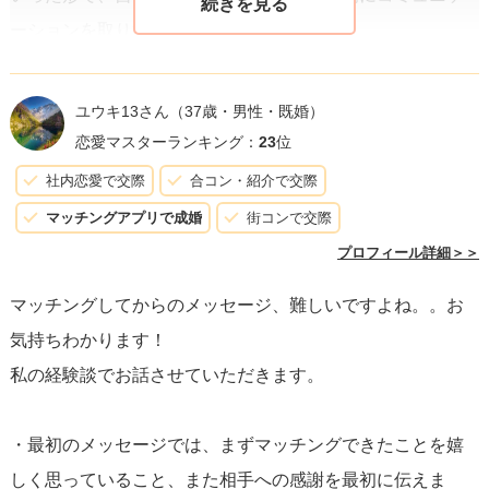
ーションを取り始めるのも一つの方法です。
２．返信のさじ加減
ユウキ13さん
（37歳・男性・既婚）
恋愛マスターランキング：
23
位
相手からの返信の長さに関わらず、まずは
読み取れる情報
社内恋愛で交際
合コン・紹介で交際
に対してしっかりと反応する
ことが大切です。それによ
マッチングアプリで成婚
街コンで交際
り、相手の話に耳を傾けていると感じてもらえます。自分
プロフィール詳細＞＞
からの返信は、相手のメッセージに対する感想や、それに
マッチングしてからのメッセージ、難しいですよね。。お
関連する軽い質問をすることで、会話を自然に続けること
気持ちわかります！
ができます。また、自己開示は程よく行い、相手にも質問
私の経験談でお話させていただきます。
をすることで、バランスの取れたコミュニケーションが可
能です。
・最初のメッセージでは、まずマッチングできたことを嬉
しく思っていること、また相手への感謝を最初に伝えま
３．メッセージのやり取りを続けるコツや話題の変え方