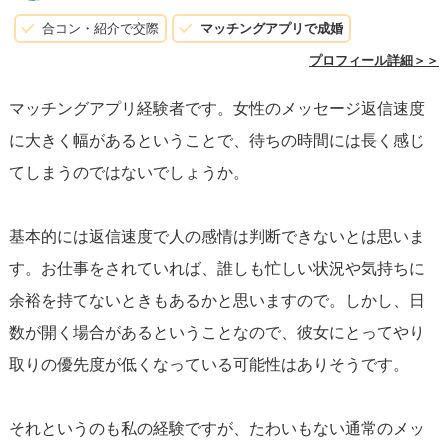
ためのプロセスでもあります。焦らず、一歩一歩相手との
合コン・紹介で交際
マッチングアプリで成婚
関係を築いていくことが重要です。
プロフィール詳細＞＞
マッチングアプリ経験者です。女性のメッセージ返信速度
に大きく幅があるということで、待ちの時間には長く感じ
てしまうのではないでしょうか。
基本的には返信速度で人の感情は判断できないとは思いま
す。お仕事をされていれば、誰しも忙しい状況や気持ちに
余裕を持てないときもあるかと思いますので。しかし、日
数が開く場合があるということなので、彼女にとってやり
取りの優先度が低くなっている可能性はありそうです。
それというのも私の経験ですが、たわいもない通常のメッ