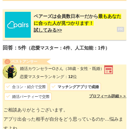
ペアーズは会員数日本一だから
最もあなた
に合った人が見つかります！
PR
試してみる>>
回答：
5
件
（恋愛マスター：4件、人工知能：1件）
ベストアンサー
婚活カウンセラーOさん
（38歳・女性・既婚）
恋愛マスターランキング：
12
位
合コン・紹介で交際
マッチングアプリで成婚
プロフィール詳細＞＞
婚活パーティーで交際
ご相談ありがとうございます。
アプリ出会った相手が自分をどう思っているのか…悩みま
すよね。