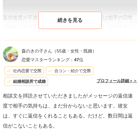
返信速度が不規則であることに関して、まずは相手の日常
や興味があること、忙しい時期かどうかなど、会話を通じ
て
相手の生活環境や状況について理解を深めること
が大切
です。これにより、相手の行動パターンやメッセージへの
森のきの子さん
（55歳・女性・既婚）
対応に対しても理解が深まります。
恋愛マスターランキング：
47
位
社内恋愛で交際
合コン・紹介で交際
また、
自分の感情や思考をオープンにする
ことも有効で
プロフィール詳細＞＞
結婚相談所で成婚
す。「メッセージのやり取りがとても楽しいです。返信を
相談文を拝読させていただきましたがメッセージの返信速
待つ時間もわくわくしています」といった、ポジティブな
度で相手の気持ちは、まだ分からないと思います。彼女
感情を伝えることで、相手も安心して自分のペースで返信
は、すぐに返信をくれることもある。だけど、数日間は返
しやすくなるかもしれません。
信がこないこともある。
一方で
、もし相手の気持ちや興味の有無が気になる場合