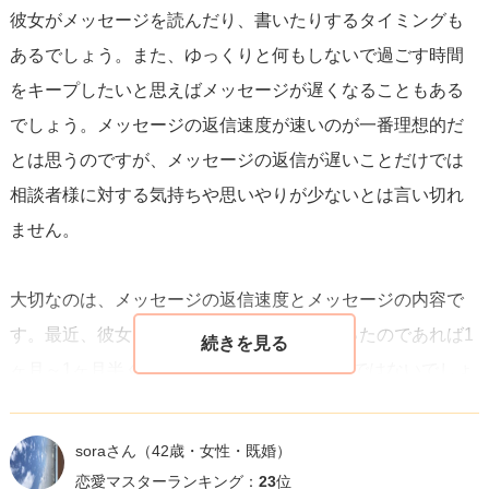
彼女がメッセージを読んだり、書いたりするタイミングも
は、
直接的にでもやんわりとした形で確認するのも一つの
あるでしょう。また、ゆっくりと何もしないで過ごす時間
方法
です。理解と共感を示しつつ、「私たちのメッセージ
をキープしたいと思えばメッセージが遅くなることもある
のやり取りをどう思いますか？」といった形で聞くこと
でしょう。メッセージの返信速度が速いのが一番理想的だ
で、相手の感じていることがより明確になるかもしれませ
とは思うのですが、メッセージの返信が遅いことだけでは
ん。
相談者様に対する気持ちや思いやりが少ないとは言い切れ
ません。
最後に、大切なのは
自然体でいること
です。返信速度を気
にし過ぎず、自分らしさを大切にしたメッセージのやり取
大切なのは、メッセージの返信速度とメッセージの内容で
りを心がけることが、お互いの理解を深め、良好な関係を
す。最近、彼女とのメッセージ交換が始まったのであれば1
築く近道です。相手が自分とのメッセージのやり取りに快
ヶ月～1ヶ月半くらいは様子をみてもよいのではないでしょ
適さや幸せを感じるような環境を整えることを意識すると
うか。
良いでしょう。
soraさん
（42歳・女性・既婚）
マッチングアプリを通じた出会いは、互いの理解を深める
恋愛マスターランキング：
23
位