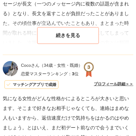
セージが長文（一つのメッセージ内に複数の話題が含まれ
る）となり、長文を返すことが負担だったことがありまし
た。その頃仕事が立込んでいたこともあり、まとまった時
間が取れる時に文章を作るつもりで後回しにしてしまって
いました。次第にやり取りは減っていき、その方とは順調
に進みませんでした。
Cocoさん
（34歳・女性・既婚）
お二人のメッセージのやり取りには当てはまらないかもし
恋愛マスターランキング：
3
位
れませんが、このようなケースもあるかと思いました。現
プロフィール詳細＞＞
マッチングアプリで成婚
在彼女は返信をしてくれている状態ですが、まとまった時
気になる女性がどんな性格かによるところが大きいと思い
間が取れる時に返信をしようとして日数が開いてしまって
ます。そこまで好きなお相手じゃなくても、連絡はまめな
いるのかもしれません。やり取りで負担になっていること
人もいますから、返信速度だけで気持ちをはかるのはやめ
がないか、もしありそうな場合には負担を軽減できない
ましょう。とはいえ、まだ初デート前なので会うまでいく
か、検討されると良いと思います。応援しています。