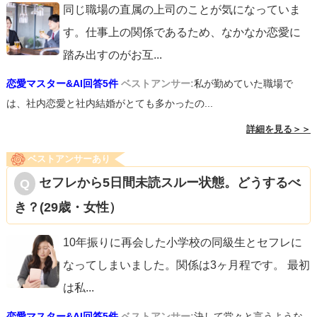
同じ職場の直属の上司のことが気になっていま
す。仕事上の関係であるため、なかなか恋愛に
踏み出すのがお互
...
恋愛マスター&AI回答5件
ベストアンサー:
私が勤めていた職場で
は、社内恋愛と社内結婚がとても多かったの...
詳細を見る＞＞
ベストアンサーあり
セフレから5日間未読スルー状態。どうするべ
き？(29歳・女性）
10年振りに再会した小学校の同級生とセフレに
なってしまいました。関係は3ヶ月程です。 最初
は私
...
恋愛マスター&AI回答5件
ベストアンサー:
決して堂々と言うような