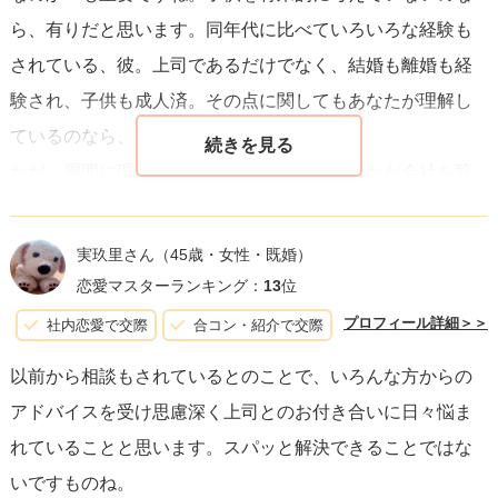
えが見えてくるかもしれません。
ら、有りだと思います。同年代に比べていろいろな経験も
されている、彼。上司であるだけでなく、結婚も離婚も経
どの道を選択するにしても、後悔しないように自分自身の
験され、子供も成人済。その点に関してもあなたが理解し
心と向き合い、真剣に考えることが大切です。あなたが幸
ているのなら、問題はありません。
せな選択をすることを心から願っています。
ただ、周囲に理解されづらいのと、最悪あなたが会社を辞
める場合もあるのが覚悟のポイントですね。あとあなたは
若いです。31歳なので、彼に比べて選択肢が広いです。過
実玖里さん
（45歳・女性・既婚）
去の経験や容姿から自信を持てずにいらっしゃいますが、
恋愛マスターランキング：
13
位
過去は過去ですから、その気持ちにずっと捉われているの
プロフィール詳細＞＞
社内恋愛で交際
合コン・紹介で交際
は勿体ないですよ。あなたには時間がたくさんあるので
以前から相談もされているとのことで、いろんな方からの
す。それを踏まえた上でも、彼と時間を共有していきたい
アドバイスを受け思慮深く上司とのお付き合いに日々悩ま
と感じるのなら、ＧＯです！笑
れていることと思います。スパッと解決できることではな
いですものね。
ちなみにその似た境遇のカップルは、今同棲中です。社内