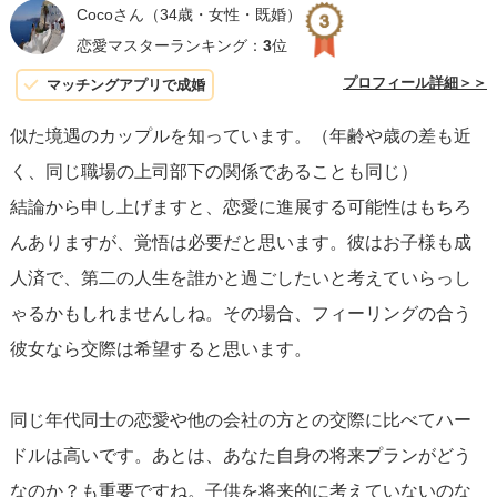
と
が重要です。不安に感じることは自然ですが、それが理
Cocoさん
（34歳・女性・既婚）
由で諦める必要はありません。
恋愛マスターランキング：
3
位
プロフィール詳細＞＞
マッチングアプリで成婚
ただ一つ慎重になるべきは、職場恋愛の複雑さです。上司
似た境遇のカップルを知っています。（年齢や歳の差も近
と部下という関係は、
プライベートでの関係が職場に影響
く、同じ職場の上司部下の関係であることも同じ）
を及ぼす可能性がある
ためです。その点をよく考え、リス
結論から申し上げますと、恋愛に進展する可能性はもちろ
クを理解した上で、前に進むか決める必要があります。ま
んありますが、覚悟は必要だと思います。彼はお子様も成
た、彼が子持ちであることも、将来的に彼との関係にどの
人済で、第二の人生を誰かと過ごしたいと考えていらっし
ように影響を与えるか考慮するポイントです。
ゃるかもしれませんしね。その場合、フィーリングの合う
彼女なら交際は希望すると思います。
心に蓋をしてしまう前に
、彼と話し合う機会を持つことを
お勧めします。あなたの気持ちや願望、不安など全てを率
同じ年代同士の恋愛や他の会社の方との交際に比べてハー
直に話し、彼の考えも聞いてみることが大切です。逆に、
ドルは高いです。あとは、あなた自身の将来プランがどう
それが難しいと感じるなら、その時点で自分にとっての答
なのか？も重要ですね。子供を将来的に考えていないのな