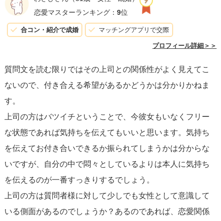
職場にいづらくなり最悪辞めることになるかもしれませ
恋愛マスターランキング：
9
位
ん。それでも新しい職場で新しい人生を始められ、もっと
合コン・紹介で成婚
マッチングアプリで交際
素敵な方と出会えるかもしれません。
プロフィール詳細＞＞
こちらこそ支離滅裂で、何が言いたいの？と思ってらっし
質問文を読む限りではその上司との関係性がよく見えてこ
ゃるかもしれませんが、つまり質問の「今後の為に良い
ないので、付き合える希望があるかどうかは分かりかねま
か」は、どんな行動を起こしても今後はどうなるかわから
す。
ないので、良いかどうかの判断もとても難しいです。
上司の方はバツイチということで、今彼女もいなくフリー
ただ諦めることができないのでしたら、告白など何か行動
な状態であれば気持ちを伝えてもいいと思います。気持ち
してみても良いと思いますよ。最悪なのは、行動しないう
を伝えてお付き合いできるか振られてしまうかは分からな
ちに他の誰かに上司をとられ後悔することだと思います
いですが、自分の中で悶々としているよりは本人に気持ち
が、いかがでしょうか？
を伝えるのが一番すっきりするでしょう。
心苦しいと思いますが、どうか悩むことは無駄ではないと
上司の方は質問者様に対して少しでも女性として意識して
ポジティブにいてください。あと、容姿に関して否定的に
いる側面があるのでしょうか？あるのであれば、恋愛関係
ならずいてください。世の中容姿に関して情報が飛び交い