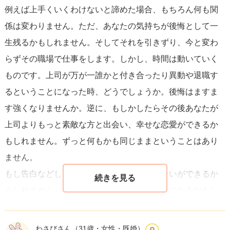
例えば上手くいくわけないと諦めた場合、もちろん何も関
で数名の方が交際の事実を知っていて、それ以上は広まっ
係は変わりません。ただ、あなたの気持ちが後悔として一
ていないそうです。職場全体に知れ渡ると、彼女の方が働
生残るかもしれません。そしてそれを引きずり、今と変わ
きづらくなり仕事を辞める可能性についても話をされてい
らずその職場で仕事をします。しかし、時間は動いていく
ました。入籍にもこだわっていないそうです。でも、それ
ものです。上司が万が一誰かと付き合ったり異動や退職す
もそれで幸せの形ですよね。
るということになった時、どうでしょうか。後悔はますま
す強くなりませんか。逆に、もしかしたらその後あなたが
人を好きになれることは素晴らしいのですよ。歳の差があ
上司よりもっと素敵な方と出会い、幸せな恋愛ができるか
っても、上司であったとしてもです。一度きりの人生で
もしれません。ずっと何もかも同じままということはあり
す。周りがどうとか、過去がどうだったかではありませ
ません。
ん。あなたが幸せだと感じる選択をしてください。上手く
もし告白などした場合、上手くいきお付き合いができるか
いくことを願っています。
もしれません。もしくは断られ悲しい気持ちになるかもし
れません。しかし何かは動きます。あなたも行動は起こし
たことで少しは自信につながるかもしれません。もしくは
わさびさん
（31歳・女性・既婚）