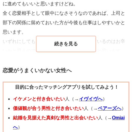
に進めてもいいと思いますけどね。
過ぎていわゆる綺麗さが良しとされていますが、本当に人
全く恋愛相手として眼中になさそうなのであれば、上司と
との絆を深めるのは容姿の綺麗さではありません。心の綺
部下の関係に留めておいた方が今後も仕事はしやすいかと
麗さです。もし上司が容姿であなたの価値を判断するよう
思います。
な人間でしたら、れっきとした大人としてどうかと思いま
いずれにしても、諦めきれない思いを抱えているのはお辛
す。
いかと思うので、言葉にしてみると楽になると思います
あなたが勇気を出して自らで幸せをつかめるよう、お祈り
よ。
してます！
恋愛がうまくいかない女性へ
目的に合ったマッチングアプリを試してみよう！
イケメンと付き合いたい
人（→
イヴイヴへ
）
価値観が合う男性と付き合いたい
人（→
ペアーズへ
）
結婚を見据えた真剣な男性と出会いたい
人（→
Omiai
へ
）