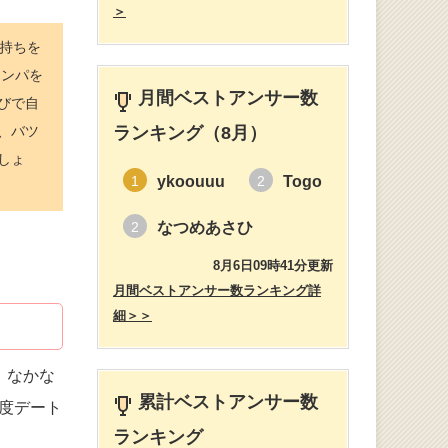
＞
持ちを
ナンパを
月間ベストアンサー数
びで自
、バツ
ランキング（8月）
しょ
ykoouuu
Togo
1
2
なつめあさひ
2
8月6日09時41分更新
月間ベストアンサー数ランキング詳
細＞＞
）
、なかな
累計ベストアンサー数
度デート
ランキング