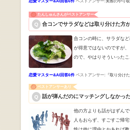
恋愛マスター&AI回答6件
ベストアンサー:
実際のやり取
たんしゅんさんがベストアンサー
合コンでサラダなどは取り分けた方が
合コンの時に、サラダなど
が得意ではな
いのですが、
ので、やはりそういったこ
恋愛マスター&AI回答6件
ベストアンサー:
『取り分けた
ベストアンサーあり
話が弾んだのにマッチングしなかった
他の方よりも話がはずんで
人もおらず、
すごすご帰宅
性は他に理由とかあれば教