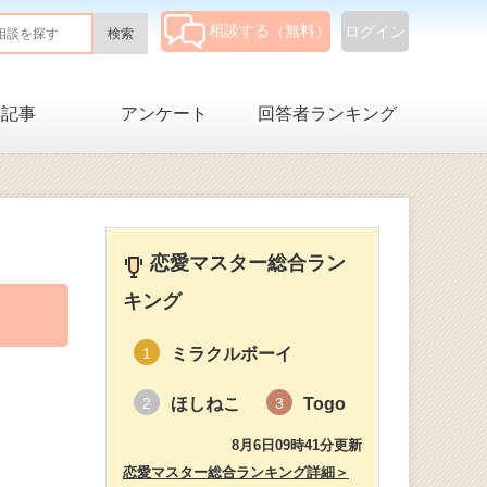
相談する（無料）
ログイン
集記事
アンケート
回答者ランキング
恋愛マスター総合ラン
キング
ミラクルボーイ
1
ほしねこ
Togo
2
3
8月6日09時41分更新
恋愛マスター総合ランキング詳細＞