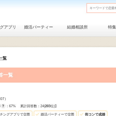
グアプリ
婚活パーティー
結婚相談所
特
一覧
答一覧
07）
率
?
：67%
累計回答数：24(
203
位)】
チングアプリで交際
婚活パーティーで交際
街コンで成婚