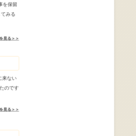
事を保留
してみる
を見る＞＞
に来ない
たのです
を見る＞＞