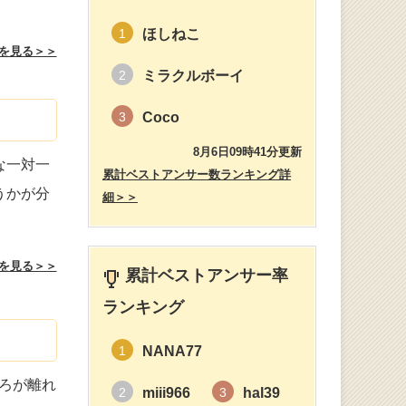
ほしねこ
1
を見る＞＞
ミラクルボーイ
2
Coco
3
8月6日09時41分更新
な一対一
累計ベストアンサー数ランキング詳
うかが分
細＞＞
を見る＞＞
累計ベストアンサー率
ランキング
NANA77
1
ろが離れ
miii966
hal39
2
3