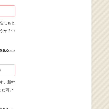
性にもと
うか？い
を見る＞＞
）
す。新幹
った薄い