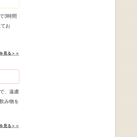
で3時間
れてお
を見る＞＞
で、遠慮
飲み物を
を見る＞＞