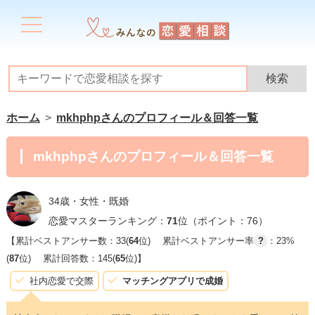
ホーム
mkhphpさんのプロフィール＆回答一覧
mkhphpさんのプロフィール＆回答一覧
34歳・女性・既婚
恋愛マスターランキング：
71
位（ポイント：76）
【累計ベストアンサー数：33(
64
位)
累計ベストアンサー率
?
：23%
(
87
位)
累計回答数：145(
65
位)】
社内恋愛で交際
マッチングアプリで成婚