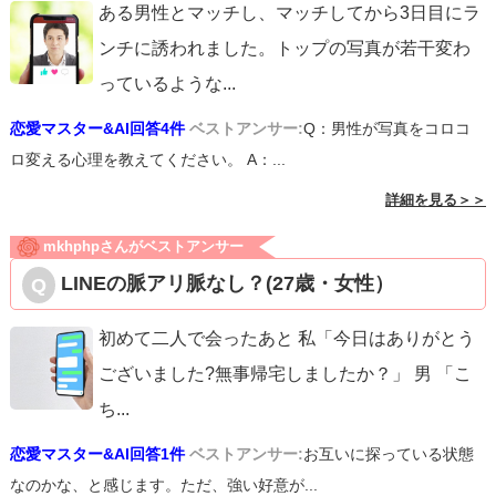
ある男性とマッチし、マッチしてから3日目にラ
ンチに誘われました。トップの写真が若干変わ
っているような
...
恋愛マスター&AI回答4件
ベストアンサー:
Q：男性が写真をコロコ
ロ変える心理を教えてください。 A：...
詳細を見る＞＞
mkhphpさんがベストアンサー
LINEの脈アリ脈なし？(27歳・女性）
初めて二人で会ったあと 私「今日はありがとう
ございました?無事帰宅しましたか？」 男 「こ
ち
...
恋愛マスター&AI回答1件
ベストアンサー:
お互いに探っている状態
なのかな、と感じます。ただ、強い好意が...