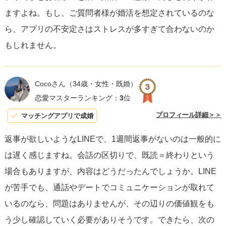
ますよね。もし、ご質問者様が婚活を想定されているのな
ど、ポジティブな活動に充てることで、あなた自身の充実
ら、アプリの不安定さはストレスが多すぎて合わないのか
感も高まります。
もしれません。
最後に、不安を抱えながら関係を続けるのは疲れるもので
す。ですが、
コミュニケーションを通じて相互理解を深
Cocoさん
（34歳・女性・既婚）
め、お互いに心地良い関係を築く努力をすること
が、結局
恋愛マスターランキング：
3
位
は二人の信頼関係を強化し、より深い結びつきへと導く鍵
プロフィール詳細＞＞
マッチングアプリで成婚
となります。
返事が欲しいようなLINEで、1週間返事がないのは一般的に
は遅く感じますね。会話の区切りで、既読＝終わりという
場合もありますが、内容はどうだったんでしょうか。LINE
が苦手でも、通話やデートでコミュニケーションが取れて
いるのなら、問題はありませんが、その辺りの価値観をも
う少し確認していく必要がありそうです。できたら、次の