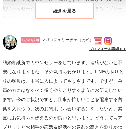
短いメッセージで挨拶を交わす、などさまざまなアプロー
チが考えられます。
次に、
不安な気持ちを彼に伝える
ことも一つの方法です。
レガロフェリーチェ
（公式）
結婚相談所
自分の感情を素直に伝えることで、彼があなたの気持ちに
プロフィール詳細＞＞
寄り添ってくれる可能性が高まります。ただし、伝える際
結婚相談所でカウンセラーをしています。連絡がないと不
は、彼に責任があるかのような言い方ではなく、「過去の
安になりますよね。その気持ちわかります。LINEのやりと
経験から不安に感じてしまっている」という自分の感情に
りの頻度は、本当に人によってさまざまです。ですが、会
焦点を当てた伝え方を心がけると良いでしょう。
員の方にはなるべく多くやりとりするようにお伝えしてい
ます。今のご状況ですと、仕事が忙しいことを配慮する言
そして、彼の返信を待つ間、あなたが自分自身でできるこ
葉を入れつつ、次のお約束（お会いする）をしたいと、素
とに目を向ける
ことも大切です。彼からの返信がない時間
直にお気持ちを伝えるのが良いと思います。どうしてもア
を、不安でいっぱいになるのではなく、自分の趣味に没頭
プリですとお相手の恋活＆婚活への意欲の高さを測りかね
する、友人と過ごす、スキルアップのための勉強をするな