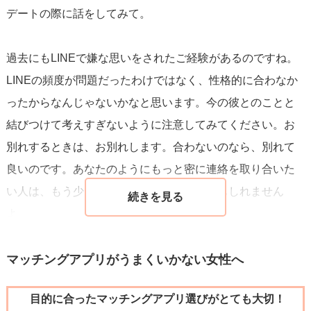
デートの際に話をしてみて。
過去にもLINEで嫌な思いをされたご経験があるのですね。
LINEの頻度が問題だったわけではなく、性格的に合わなか
ったからなんじゃないかなと思います。今の彼とのことと
結びつけて考えすぎないように注意してみてください。お
別れするときは、お別れします。合わないのなら、別れて
良いのです。あなたのようにもっと密に連絡を取り合いた
い人は、もう少し連絡マメな男性が良いかもしれません
よ。
LINEは送りたい時に送る。しつこすぎるのは問題ですが、
マッチングアプリがうまくいかない女性へ
そういうわけじゃないのです。堂々と送ってください。仕
目的に合ったマッチングアプリ選びがとても大切！
事で忙しいのは分かりますが、LINE1通も1週間返せないく