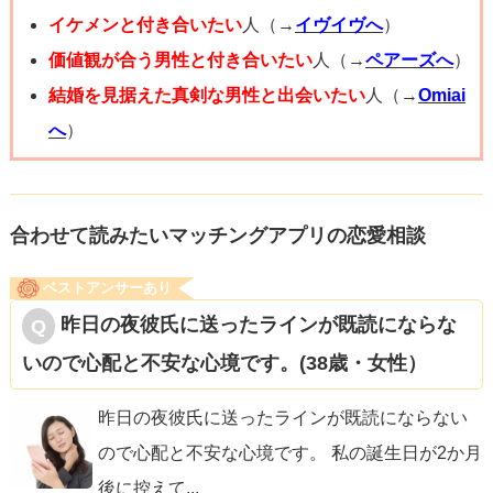
らい忙しいわけじゃないはずです。スマホだって1日に1度
イケメンと付き合いたい
人（→
イヴイヴへ
）
も触らない人は滅多にいませんよね。
価値観が合う男性と付き合いたい
人（→
ペアーズへ
）
結婚を見据えた真剣な男性と出会いたい
人（→
Omiai
へ
）
“振られるかもしれないから、自分から連絡できない”
ではなく、自分のことを蔑ろにする彼とはこちらから別れ
合わせて読みたいマッチングアプリの恋愛相談
てもっと合う人を探す、くらいに心持ちを持っていって。
ベストアンサーあり
その方が冷静な判断ができますよ。頑張ってください。
昨日の夜彼氏に送ったラインが既読にならな
いので心配と不安な心境です。(38歳・女性）
昨日の夜彼氏に送ったラインが既読にならない
ので心配と不安な心境です。 私の誕生日が2か月
後に控えて
...