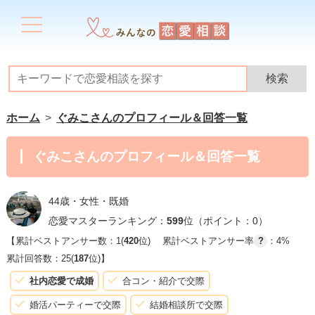
ホーム
ぐみこさんのプロフィール＆回答一覧
ぐみこさんのプロフィール＆回答一覧
44歳・女性・既婚
恋愛マスターランキング：
599
位（ポイント：0）
【累計ベストアンサー数：1(
420
位)
累計ベストアンサー率
?
：4%
累計回答数：25(
187
位)】
社内恋愛で成婚
合コン・紹介で交際
婚活パーティーで交際
結婚相談所で交際