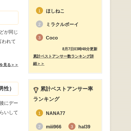
ほしねこ
1
ミラクルボーイ
2
どが同じ
Coco
3
言われて
8月7日03時48分更新
累計ベストアンサー数ランキング詳
細＞＞
を見る＞＞
男性）
累計ベストアンサー率
ランキング
後にデー
らいして
NANA77
1
miii966
hal39
2
3