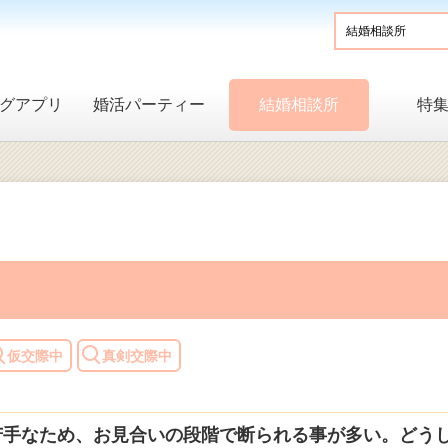
グアプリ
婚活パーティー
結婚相談所
特
仮交際中
真剣交際中
苦手なため、お見合いの段階で断られる事が多い。どう