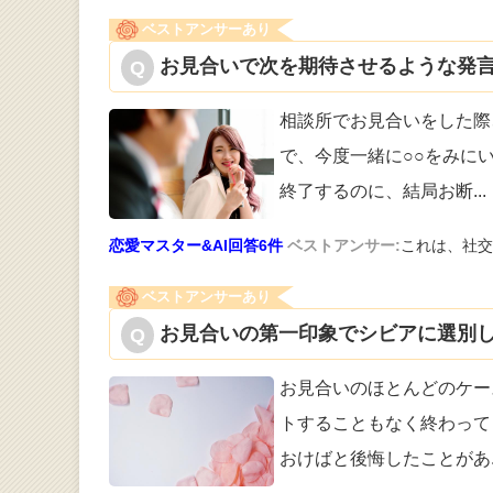
ベストアンサーあり
お見合いで次を期待させるような発言
相談所でお見合いをした際
で、今度一緒
に○○をみに
終了するのに、結局お断
...
恋愛マスター&AI回答6件
ベストアンサー:
これは、社交
ベストアンサーあり
お見合いの第一印象でシビアに選別し
お見合いのほとんどのケー
トすることも
なく終わって
おけばと後悔したことがあ