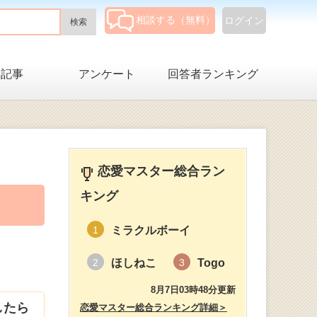
相談する（無料）
ログイン
集記事
アンケート
回答者ランキング
恋愛マスター総合ラン
キング
ミラクルボーイ
1
ほしねこ
Togo
2
3
8月7日03時48分更新
したら
恋愛マスター総合ランキング詳細＞