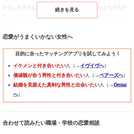
かもしれませんよ。恋愛は気持ちに余裕がないとなかなか
難しくなる時があります。社会人だとお仕事が原因だった
り、あなたみたいな学生は、勉強・資格試験・バイト・サ
ークル・就活などなど…そういったことが理由で恋愛がう
恋愛がうまくいかない女性へ
まくいかなくなるケースもあります。彼と自分の関係だけ
目的に合ったマッチングアプリを試してみよう！
を考えるのではなく、あなた自身のプライベートがどんな
状態なのか？これを機に振り返られてみても良いかもしれ
イケメンと付き合いたい
人（→
イヴイヴへ
）
ませんね。私はあなたのこのお悩みを自分勝手な気持ちと
価値観が合う男性と付き合いたい
人（→
ペアーズへ
）
は思いません。彼との距離感も人それぞれです。あなたと
結婚を見据えた真剣な男性と出会いたい
人（→
Omiai
彼が良いバランスでこれからも交際できればそれが良いで
へ
）
すし、お別れすることで何か新しい気づきがあることも。
いろんなパターンを考えて、後悔しない選択をしてみてく
ださいね。応援しています。
合わせて読みたい職場・学校の恋愛相談