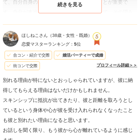
て、自分自身の感情と向き合う時間を持つことが重要で
す。自分が本当に何を望んでいるのか、そして、その望み
が現在の関係の中で満たされているのかを考えてみてくだ
さい。
ほしねこさん
（38歳・女性・既婚）
恋愛マスターランキング：
5
位
関係を続けるかどうかを決める際、ギルトや恐れ（例え
合コン・紹介で交際
婚活パーティーで成婚
ば、後悔することへの恐怖）に基づく決断は避けるべきで
プロフィール詳細＞＞
街コンで交際
す。
関係は両者にとってポジティブで、成長を促し、お互
別れる理由が特にないとおっしゃられていますが、彼に納
いの幸福を支えるものであるべきです。もし心の底からそ
得してもらえる理由はないだけかもしれません。
のように感じていないなら、それは注意深く探究すべきサ
スキンシップに抵抗が出てきたり、彼と距離を取ろうとし
インかもしれません。
ているという身体や心が彼を受け入れられなくなったこと
も彼と別れたい理由になると思います。
心理学者は、人間の感情が時間と共に変化するのは自然な
お話しを聞く限り、もう彼から心が離れているように感じ
現象だと語ります。愛が冷めるとは、必ずしも失敗を意味