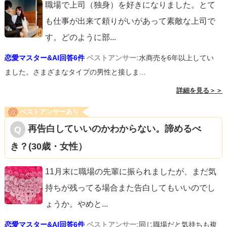
職場で上司（独身）を好きになりました。とて
も仕事が出来て頼りがいがあって素敵な上司で
す。どのように部
...
恋愛マスター&AI回答6件
ベストアンサー:
水商売を6年以上してい
ました。さまざまなタイプの男性と接しま...
詳細を見る＞＞
ベストアンサーあり
再告白していいのかわからない。諦めるべ
き？(30歳・女性）
11月末に職場の先輩に振られましたが、まだ気
持ちが残ってる場合また告白してもいいのでし
ょうか。やめと
...
恋愛マスター&AI回答6件
ベストアンサー:
同じ職場だと気持ちも複