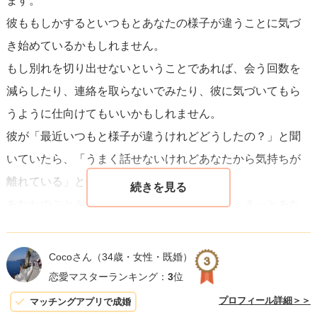
ます。
するわけではありません。それは、成長と自己実現の過程
彼ももしかするといつもとあなたの様子が違うことに気づ
の一部と見ることができます。あなたが彼との関係に疑問
き始めているかもしれません。
を感じ始めたのは、自分自身の中で新しい段階に進んでい
もし別れを切り出せないということであれば、会う回数を
る証拠かもしれません。
減らしたり、連絡を取らないでみたり、彼に気づいてもら
うように仕向けてもいいかもしれません。
結論としてアドバイスするならば、まずは自分自身と十分
彼が「最近いつもと様子が違うけれどどうしたの？」と聞
に向き合い、自分の真の感情と願望を明確にしましょう。
いていたら、「うまく話せないけれどあなたから気持ちが
その上で、あなたが心から望む道を選択してください。時
離れている」と伝えてみてください。
には、自分の幸福を優先することが、最終的には相手にと
あなたのことを一番に考えてくれる彼ならば、きっとあな
っても最良の結果をもたらすことがあります。自分の心に
たの気持ちを理解しようとしてくれると思います。
正直に生きる勇気を持ってください。そして、あなたが選
ぶ道がどうであれ、それはあなた自身の成長と幸福にとっ
Cocoさん
（34歳・女性・既婚）
て最良の選択だと信じてください。
恋愛マスターランキング：
3
位
プロフィール詳細＞＞
マッチングアプリで成婚