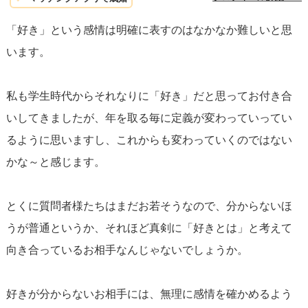
「好き」という感情は明確に表すのはなかなか難しいと思
います。
私も学生時代からそれなりに「好き」だと思ってお付き合
いしてきましたが、年を取る毎に定義が変わっていってい
るように思いますし、これからも変わっていくのではない
かな～と感じます。
とくに質問者様たちはまだお若そうなので、分からないほ
うが普通というか、それほど真剣に「好きとは」と考えて
向き合っているお相手なんじゃないでしょうか。
好きが分からないお相手には、無理に感情を確かめるよう