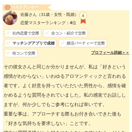
ベストアンサー
佐藤さん
（31歳・女性・既婚）
恋愛マスターランキング：
4
位
社内恋愛で交際
合コン・紹介で交際
マッチングアプリで成婚
婚活パーティーで交際
プロフィール詳細＞＞
街コンで交際
その彼女さんと同じか分かりませんが、私は「好きという
感情がわからない」いわゆるアロマンティックと言われる
者です。よく好意を持っていただいた男性から、感情を確
かめるような質問をされていました。私の感覚でお話しし
ますが、何か少しでもご参考になれば幸いです。
重要な事は、アプローチする際もお付き合いできた後も
「好きな気持ちを要求しない」ことです。