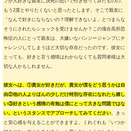
プが大好きな親友に決死の思いで付き合ってみたものの、
もう2度とやりたくないと思ったとします。そこで親友に
「なんで好きにならないの？理解できないよ」とつまらな
そうにされたらショックを受けませんか？この場合高所恐
怖症の人にとって親友は、大嫌いなバンジージャンプにチ
ャレンジしてしまうほど大切な存在だったのです。彼女に
とっても、好きと言う感情はわからなくても質問者様は大
切な人かもしれません。
彼女へは、①貴女が好きだが、貴女が僕をどう思うかは自
由②他の人よりほんの少しだけ特別な存在になれたら嬉し
い③好きという感情の有無は僕にとって大きな問題ではな
い。というスタンスでアプローチしてみてください
。きっ
と安心感を与えることができますよ。くれぐれも「いつか