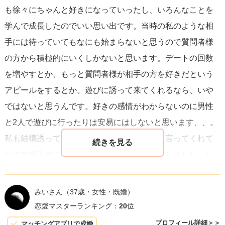
も徐々にちゃんと好きになっていったし、いろんなことを
学んで成長したのでいい思い出です。当時の私のような相
手には待っていてもなにも始まらないと思うので質問者様
の方から積極的にいくしかないと思います。デートの回数
を増やすとか、もっと質問者様が相手の方を好きだという
アピールをするとか。遊びに誘って来てくれるなら、いや
ではないと思うんです。好きの感情がわからないのに男性
と2人で遊びに行ったりは安易にはしないと思います、、。
私も結構誘ってもらって、かわいいとか常に言ってくれて
たので相手のことを段々と意識するようになりました。な
のでもう少し質問者様が積極的にアピールしていったらい
いんじゃないかと思いました。応援しています♪
みいさん
（37歳・女性・既婚）
恋愛マスターランキング：
20
位
プロフィール詳細＞＞
マッチングアプリで成婚