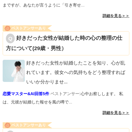
まですが、あなたが言うように「引き寄せ...
詳細を見る＞＞
ベストアンサーあり
好きだった女性が結婚した時の心の整理の仕
方について(29歳・男性）
好きだった女性が結婚したことを知り、心が乱
れています。彼女への気持ちをどう整理すれば
いいか分かりませ
...
恋愛マスター&AI回答5件
ベストアンサー:
心中お察しします。 私
は、元彼が結婚した報せを風の噂で...
詳細を見る＞＞
ベストアンサーあり