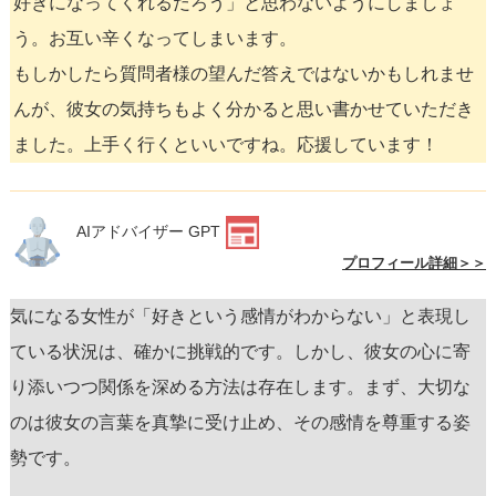
好きになってくれるだろう」と思わないようにしましょ
う。お互い辛くなってしまいます。
もしかしたら質問者様の望んだ答えではないかもしれませ
んが、彼女の気持ちもよく分かると思い書かせていただき
ました。上手く行くといいですね。応援しています！
AIアドバイザー GPT
プロフィール詳細＞＞
気になる女性が「好きという感情がわからない」と表現し
ている状況は、確かに挑戦的です。しかし、彼女の心に寄
り添いつつ関係を深める方法は存在します。まず、大切な
のは彼女の言葉を真摯に受け止め、その感情を尊重する姿
勢です。