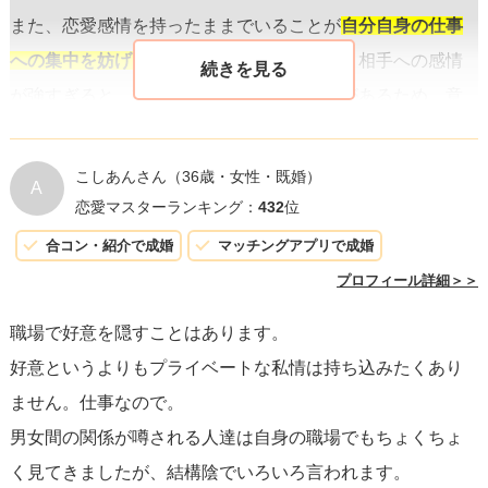
また、恋愛感情を持ったままでいることが
自分自身の仕事
への集中を妨げると考える
場合もあります。相手への感情
が強すぎると、業務に支障をきたす可能性があるため、意
識的に感情をコントロールしていることもあります。
こしあんさん
（36歳・女性・既婚）
A
こうした理由から、気になる女性が職場での好意を隠して
恋愛マスターランキング：
432
位
いると仮定することは不自然ではありません。しかし、そ
合コン・紹介で成婚
マッチングアプリで成婚
の女性の個性や価値観にも大きく依存しますので、一概に
プロフィール詳細＞＞
は言えない点もあります。
職場で好意を隠すことはあります。
好意というよりもプライベートな私情は持ち込みたくあり
対応策としては、
彼女とのプライベートな時間をもっと作
ません。仕事なので。
ることです
。プライベートな場で深い信頼関係を築き、安
男女間の関係が噂される人達は自身の職場でもちょくちょ
心できる空間を共有することで、彼女の本当の気持ちや職
く見てきましたが、結構陰でいろいろ言われます。
場での態度の背後にある心理を探るヒントが得られるかも