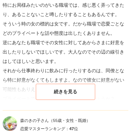
特にお局様みたいのがいる職場では、感じ悪く弄ってきた
しれません。
り、あることないこと噂したりすることもあるんです。
そういう時の女の標的は女です。だから職場で恋愛ごとな
単に好意を感じさせないだけではなく、
オープンなコミュ
どのプライベートな話や態度は出したくありません。
ニケーションで彼女の考えや感情について理解を深める
こ
逆にあなたも職場でその女性に対してあからさまに好意を
とが重要です。そして、仕事とプライベートのバランスを
出したりしないでほしいです。大人なのでその辺の線引き
大切にしながら、自然体で接することがお互いの関係を深
はしてほしいと思います。
める上で効果的でしょう。
それから仕事終わりに飲みに行ったりするのは、同僚とな
ら特に好意がなくてもしますよ。なので彼女に好意がない
可能性もありえます。
プライベートで遊びに誘ってみてはどうでしょうか？
プライベートでも二人で会ってくれるならそれなりに好意
があると思いますよ。
森のきの子さん
（55歳・女性・既婚）
恋愛マスターランキング：
47
位