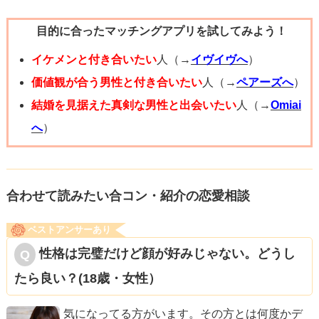
な感情を持ったけれども、「人の話はきちんと聞く人」と
目的に合ったマッチングアプリを試してみよう！
いうポジティブな感情も同時に持たれたわけで、そのギャ
ップが良かったとも考えられます。デリカシーに欠ける話
イケメンと付き合いたい
人（→
イヴイヴへ
）
ではありましたが、今そう思っているわけではないとした
価値観が合う男性と付き合いたい
人（→
ペアーズへ
）
ら、言語化できない相談者様の魅力があって、そこに惹か
結婚を見据えた真剣な男性と出会いたい
人（→
Omiai
れておられる可能性もあると思います。妥協でお付き合い
へ
）
という可能性がないわけではないけれども、諦めとかでも
なさそうな気がします。性格が真逆ということは、お相手
様がご自身にないものを、相談者様がお持ちになっている
合わせて読みたい合コン・紹介の恋愛相談
と思うので、やはり関係性を続けていきたいと思っておら
ベストアンサーあり
れるのだと思います。妥協や諦めだとしたら、もう少し
性格は完璧だけど顔が好みじゃない。どうし
「本当は違う子が良かった」だの、「騙された」だの、き
たら良い？(18歳・女性）
っとお付き合いを始めたことに後悔するような発言をされ
たのではないかと思います。本当はもう少し言葉には配慮
気になってる方がいます。その方とは何度かデ