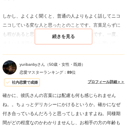
から納得し、幸せを感じられる選択をすることを願ってい
しかし、よくよく聞くと、普通の人よりもよく話してニコ
ます。
ニコしている変な人と思ったとのことです。言葉足らずに
も程があると思いましたが、その人は今の夫です。一度、
そういう表現だけだと傷ついて終わると伝えたら驚いて、
それ以降は言葉を補足して会話してくれるようになりまし
た。
yuribanbyさん
（50歳・女性・既婚）
恋愛マスターランキング：
89
位
相談者さんも、彼に傷ついた気持ちと自分のどんなところ
プロフィール詳細＞＞
社内恋愛で成婚
が好きか聞いてみてください。きっと足りなかった言葉が
確かに、彼氏さんの言葉には配慮も何も感じられません
出てくるはずです。うまくいくよう応援しています！
ね。。ちょっとデリカシーにかけるというか。確かになぜ
付き合っているんだろうと思ってしまいますよね。同棲期
間がどの程度なのかわかりませんし、お相手の方の年齢も