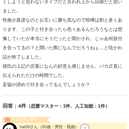
くしようと思わないタイプだと言われ上から目線だと思い
ました。
性格が真逆なのとお互いに勝ち気なので喧嘩は割と多くあ
ります、この子と付き合ったら色々あるんだろうなとは想
像していたが本当にそうだったと聞かされ、じゃあ何故付
き合ってるの？と聞いた際になんでだろうねぇ…と呟かれ
話が終了しました。
彼氏の上記の言葉になんの好意も感じません、バカ正直に
伝えられただけの時間でした。
妥協や諦めで付き合ってるんでしょうか？
回答：
4
件
（恋愛マスター：3件、人工知能：1件）
ベストアンサー
hal39さん
（50歳・男性・既婚）