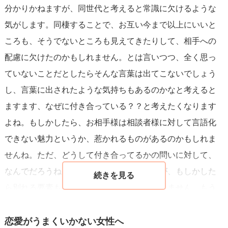
分かりかねますが、同世代と考えると常識に欠けるような
気がします。同棲することで、お互い今まで以上にいいと
ころも、そうでないところも見えてきたりして、相手への
配慮に欠けたのかもしれません。とは言いつつ、全く思っ
ていないことだとしたらそんな言葉は出てこないでしょう
し、言葉に出されたような気持ちもあるのかなと考えると
ますます、なぜに付き合っている？？と考えたくなります
よね。もしかしたら、お相手様は相談者様に対して言語化
できない魅力というか、惹かれるものがあるのかもしれま
せんね。ただ、どうして付き合ってるかの問いに対して、
なんでだろうね、、と呟かれたとありますが、もしかした
ら別れる要素もないからということかもしれません。もう
一つ思うことは、「今までに出会ったことのないタイプの
方で、この人とは会話が噛み合わない」というネガティブ
恋愛がうまくいかない女性へ