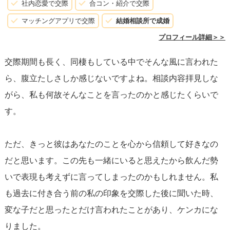
社内恋愛で交際
合コン・紹介で交際
て彼との関係を再評価する機会にもなります。あなた自身
マッチングアプリで交際
結婚相談所で成婚
がこの関係から何を望んでいるのか、そして彼がその期待
プロフィール詳細＞＞
に応えられる人物なのかを深く考える必要があります。
交際期間も長く、同棲もしている中でそんな風に言われた
ら、腹立たしさしか感じないですよね。相談内容拝見しな
喧嘩が多い
という点も見逃せません。喧嘩はある程度、関
がら、私も何故そんなことを言ったのかと感じたくらいで
係性を深める過程で自然なことかもしれませんが、互いに
す。
勝ち気であるという性質が衝突しやすい原因になっている
可能性が高いです。ここでは、相手を理解し合おうとする
ただ、きっと彼はあなたのことを心から信頼して好きなの
姿勢が特に重要になります。
だと思います。この先も一緒にいると思えたから飲んだ勢
いで表現も考えずに言ってしまったのかもしれません。私
結論として、彼とのこれからの関係をどう進めていくか考
も過去に付き合う前の私の印象を交際した後に聞いた時、
える際、
まずはお互いの感じていることを正直に共有する
変な子だと思ったとだけ言われたことがあり、ケンカにな
場を作ることが大切
です。それが信頼関係を再構築し、ま
りました。
た恋愛関係を深めるステップとなるでしょう。あなたが心