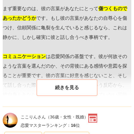
まず重要なのは、彼の言葉があなたにとって
傷つくもので
あったかどうか
です。もし彼の言葉があなたの自尊心を傷
つけ、信頼関係に亀裂を生んでいると感じるなら、これは
静かに、しかし確実に彼と話し合うべき事柄です。
コミュニケーション
は恋愛関係の基盤です。彼が何故その
ような言葉を選んだのか、その背後にある感情や意図を探
ることが重要です。彼の言葉に好意を感じないこと、そし
て話し合った際の「なんでだろうねぇ」という反応から、
彼自身もあなたとの関係性について深く考えていない可能
性があります。
ここりんさん
（36歳・女性・既婚）
あなたは
「なぜ付き合っているのか」
という問いに対する
恋愛マスターランキング：
16
位
彼の反応に失望したことでしょう。これは、あなたにとっ