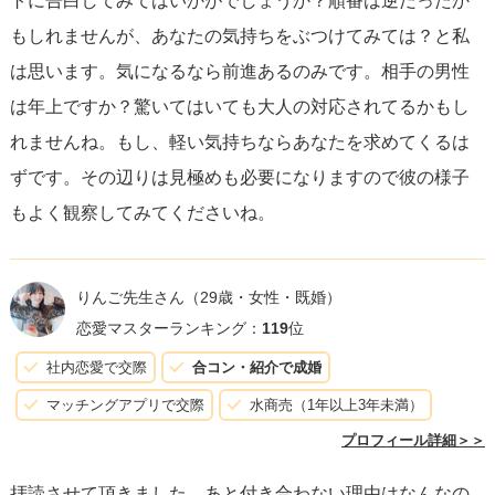
トに告白してみてはいかがでしょうか？順番は逆だったか
す。ただ、
体の関係を持ったからといって、付き合うこと
もしれませんが、あなたの気持ちをぶつけてみては？と私
が難しいわけではありません。
は思います。気になるなら前進あるのみです。相手の男性
は年上ですか？驚いてはいても大人の対応されてるかもし
重要なのは、あなたがどのような関係を望んでいるかを自
れませんね。もし、軽い気持ちならあなたを求めてくるは
己確認し、彼とのコミュニケーションを通じてお互いの想
ずです。その辺りは見極めも必要になりますので彼の様子
いを理解し合うこと。後悔にとらわれることなく、
前向き
もよく観察してみてくださいね。
に二人の関係を築いていく勇気を持ってください。
りんご先生さん
（29歳・女性・既婚）
恋愛マスターランキング：
119
位
社内恋愛で交際
合コン・紹介で成婚
マッチングアプリで交際
水商売（1年以上3年未満）
プロフィール詳細＞＞
拝読させて頂きました。あと付き合わない理由はなんなの