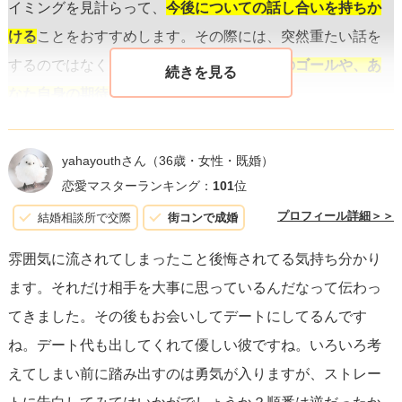
イミングを見計らって、
今後についての話し合いを持ちか
ける
ことをおすすめします。その際には、突然重たい話を
するのではなく、
自然な流れで彼との関係のゴールや、あ
なた自身の期待を探る
ようにしましょう。
もちろん、「付き合いたい」という気持ちを伝えるのは勇
yahayouthさん
（36歳・女性・既婚）
気が要ることですが、
あなたの真摯な思いを素直に伝える
恋愛マスターランキング：
101
位
ことは、関係を明確にする上でとても重要です。
相手にも
プロフィール詳細＞＞
結婚相談所で交際
街コンで成婚
真剣に考えてもらうためには、明確なメッセージが効果的
雰囲気に流されてしまったこと後悔されてる気持ち分かり
です。
ます。それだけ相手を大事に思っているんだなって伝わっ
てきました。その後もお会いしてデートにしてるんです
彼がデート代を出してくれるなど、ある程度の関心や好意
ね。デート代も出してくれて優しい彼ですね。いろいろ考
は感じられますが、それが恋愛関係に発展するかどうか
えてしまい前に踏み出すのは勇気が入りますが、ストレー
は、彼の恋愛に対する価値観や現在の心情にも左右されま