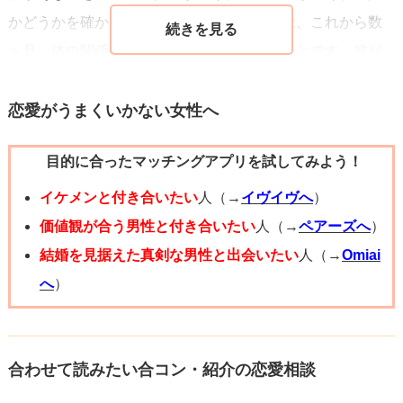
かどうかを確かめる方法があります。それは、これから数
ヶ月、体の関係を持たずにデートを続けることです。彼が
あなたの体を求めてきても、「もう少しお互いのことを知
ってからにしよう」と言って断ってください。そうしたと
恋愛がうまくいかない女性へ
しても、今までと同じようにいろいろなところに行ってく
目的に合ったマッチングアプリを試してみよう！
れたり、デート代を出してくれたりするのであれば、あな
たのことを大切に考えてくれていると判断しても良いで
イケメンと付き合いたい
人（→
イヴイヴへ
）
す。一方で、冷たくなったり、離れていったりするようで
価値観が合う男性と付き合いたい
人（→
ペアーズへ
）
あれば、彼にとってあなたは「体の関係があってこそ」の
結婚を見据えた真剣な男性と出会いたい
人（→
Omiai
存在だということです。
へ
）
私自身もそうでしたが、体の関係を許してくれる女性に対
しては優しくするものです。いろいろなところにも行く
し、デート代も出します。ですので今の段階で脈ありと判
合わせて読みたい合コン・紹介の恋愛相談
断はできないと思います。