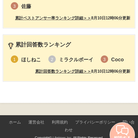
佐藤
3
累計ベストアンサー率ランキング詳細＞＞
8月10日12時06分更新
累計回答数ランキング
ほしねこ
ミラクルボーイ
Coco
1
2
3
累計回答数ランキング詳細＞＞
8月10日12時06分更新
ホーム
運営会社
利用規約
プライバシーポリシー
問い合
わせ
相談する
Copyright©
Lifetimes Inc.
All Rights Reserved.