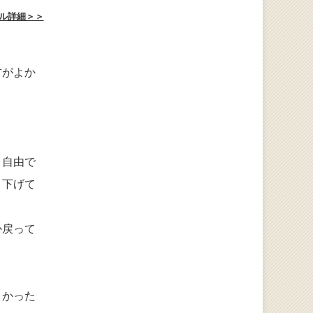
ル詳細＞＞
方がよか
。自由で
り下げて
か戻って
よかった