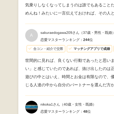
気乗りしなくなってしまうのは誰でもあること
めんね！みたいに一言伝えておければ、その人
sakuraedogawa209さん
（37歳・男性・既婚
A
恋愛マスターランキング：
244
位
合コン・紹介で交際
マッチングアプリで成婚
世間的に見れば、良くない行動であったと思い
い」と感じていたのであれば、抜け出したのは
遊びの中とはいえ、時間とお金は有限なので、
じる人達の中から自分のパートナーを選んだ方
nikoka1さん
（40歳・女性・既婚）
恋愛マスターランキング：
48
位