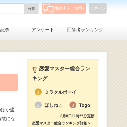
相談する（無料）
ログイン
集記事
アンケート
回答者ランキング
恋愛マスター総合ラン
キング
ミラクルボーイ
1
ほしねこ
Togo
2
3
のほか盛
8月8日11時55分更新
解散にな
恋愛マスター総合ランキング詳細＞