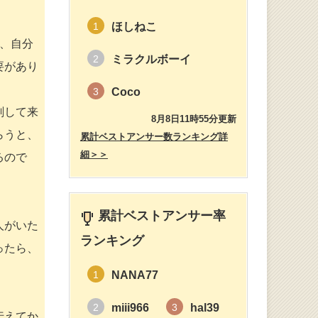
ほしねこ
1
、自分
ミラクルボーイ
2
要があり
Coco
3
刻して来
8月8日11時55分更新
らうと、
累計ベストアンサー数ランキング詳
細＞＞
るので
累計ベストアンサー率
人がいた
ランキング
ったら、
NANA77
1
miii966
hal39
2
3
伝えてか