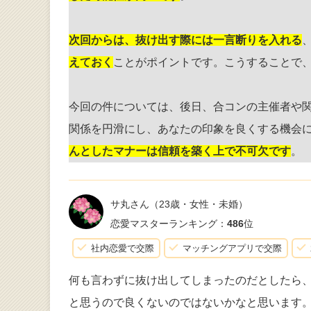
次回からは、抜け出す際には一言断りを入れる
えておく
ことがポイントです。こうすることで
今回の件については、後日、合コンの主催者や
関係を円滑にし、あなたの印象を良くする機会
んとしたマナーは信頼を築く上で不可欠です
。
サ丸さん
（23歳・女性・未婚）
恋愛マスターランキング：
486
位
社内恋愛で交際
マッチングアプリで交際
何も言わずに抜け出してしまったのだとしたら
と思うので良くないのではないかなと思います