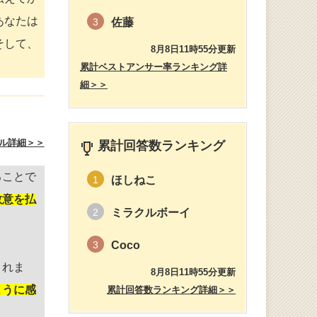
あなたは
佐藤
3
そして、
8月8日11時55分更新
累計ベストアンサー率ランキング詳
細＞＞
ル詳細＞＞
累計回答数ランキング
ることで
ほしねこ
1
敬意を払
ミラクルボーイ
2
Coco
3
されま
8月8日11時55分更新
ように感
累計回答数ランキング詳細＞＞