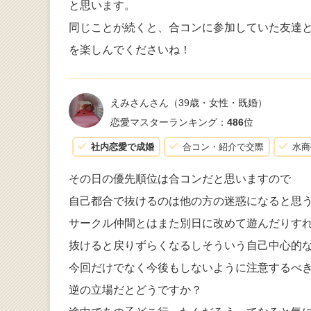
と思います。
同じことが続くと、合コンに参加していた友達
を楽しんでくださいね！
えみさんさん
（39歳・女性・既婚）
恋愛マスターランキング：
486
位
社内恋愛で成婚
合コン・紹介で交際
水商
その日の優先順位は合コンだと思いますので
自己都合で抜けるのは他の方の迷惑になると思
サークル仲間とはまた別日に改めて遊んだりす
抜けると戻りずらくなるしそういう自己中心的
今回だけでなく今後もしないように注意するべ
逆の立場だとどうですか？