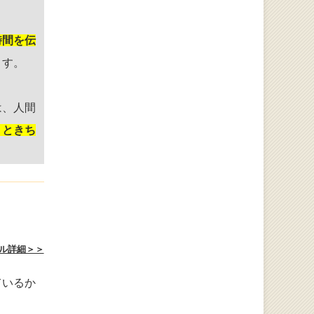
時間を伝
ます。
は、人間
りときち
ル詳細＞＞
ているか