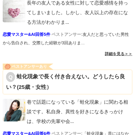
長年の友人である女性に対して恋愛感情を持っ
てしまいました。しかし、友人以上の存在にな
る方法がわかりま
...
恋愛マスター&AI回答5件
ベストアンサー:
友人だと思っていた男性
から告白され、交際した経験が3回ありま...
詳細を見る＞＞
ベストアンサーあり
蛙化現象で長く付き合えない。どうしたら良
い？(25歳・女性）
巷で話題になっている「蛙化現象」に関わる相
談です。私自身、異性を好きになるきっかけ
は、学校の先輩や会
...
恋愛マスター&AI回答6件
ベストアンサー:
「蛙化現象」昔にはなか