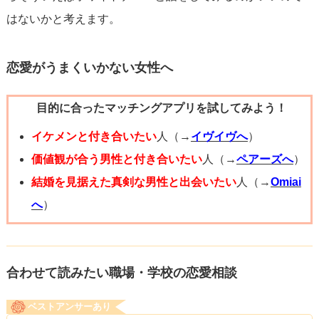
った時に強い信頼関係を築けることが最も重要です。
はないかと考えます。
恋愛がうまくいかない女性へ
目的に合ったマッチングアプリを試してみよう！
イケメンと付き合いたい
人（→
イヴイヴへ
）
価値観が合う男性と付き合いたい
人（→
ペアーズへ
）
結婚を見据えた真剣な男性と出会いたい
人（→
Omiai
へ
）
合わせて読みたい職場・学校の恋愛相談
ベストアンサーあり