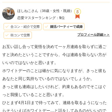
あなたが約束を大切にしつつ、必要な確認を行いたい気持
ちを伝えられます。例えば、「ホワイトデーについて確認
ほしねこさん
（38歳・女性・既婚）
したいことがあるんだけど、今少しだけ話してもいいか
恋愛マスターランキング：
5
位
な？」といった形で、彼の気持ちを尊重することを優先に
合コン・紹介で交際
婚活パーティーで成婚
考えることが重要です。
プロフィール詳細＞＞
街コンで交際
お互い話し合って覚悟を決めて一ヶ月連絡を取らずに過ご
とはいえ、
連絡をするかどうかは最終的にはあなたの判断
すと決めたということですから、今は連絡を取らない方が
です。連絡を控える選択をした場合も、約束を厳守したこ
いいのではないかと思います。
とにより、あなたの真剣さや忍耐力を示すことができると
ホワイトデーのことは確かに気になりますが、きっと彼も
いう側面もあります。
あなたと同じ気持ちでいるのではないでしょうか。
きっと彼も連絡はしたいけれど、約束もあるのでそこはぐ
どちらの選択にしても、最終的に大切なのは4/1以降にお互
っと我慢していることと思います。
いがどう向き合うかです。この期間を通じて、それぞれが
ひとまず4月1日まで待ってみて、連絡を取るようになった
自身の感情や価値観を見直す良い機会にして、再び向き合
らそういえばホワイトデー…と話をしてみるのがいいので