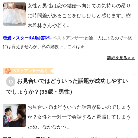
てください」
女性と男性は恋や結婚へ向けての気持ちの昂り
と記載するだけでも予防になると思いますよ。
に時間差があることをひしひしと感じます。樹
木希林さんや若く
...
あとは、男性の立場からすると誘ったら家に来てくれるか
恋愛マスター&AI回答6件
ベストアンサー:
勿論、人によるので一概
もと思う女性っているんです。
には言えませんが、私の経験上、これは正...
大変失礼かもしれませんが、決して誘われるスキをみせな
詳細を見る＞＞
いことも大切だと思います。
ベストアンサーあり
お見合いではどういった話題が成功しやすい
なかなか初めて会う方を見極めるのって難易度が高いです
でしょうか？(35歳・男性）
が
数をこなして慣れていくことも大切だと思います。
お見合いではどういった話題が良いのでしょう
か？女性と一対一で会話すると緊張してしまう
ご参考になれば幸いです。応援してます！
ため、なかなかう
...