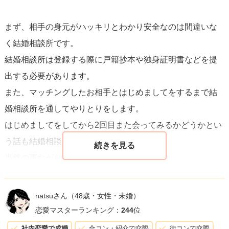
まず、相手の身元がハッキリとわかり安全なのは間違いな
く結婚相談所です。
結婚相談所は登録する際に戸籍抄本や独身証明書などを提
出する必要があります。
また、マッチングしたお相手とはじめましてをするまで結
婚相談所を通してやりとりをします。
はじめましてをしてから2回目また会ってみるかどうかとい
う話も結婚相談所を通します。
当然の事ながら会費もそこそこ良い値段です。
常に結婚相談所の方が間に入っていたり、結婚のことを真
natsuさん
（48歳・女性・未婚）
面目に考えている方が多いので、女性を突然家に誘ってく
恋愛マスターランキング：
244
位
るような方もいないと思います。
社内恋愛で成婚
合コン・紹介で交際
街コンで交際