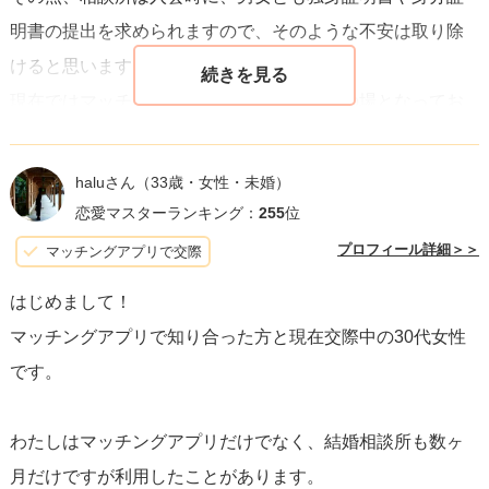
明書の提出を求められますので、そのような不安は取り除
けると思います！
現在ではマッチングアプリも一つの出会いの場となってお
り、決して危険な人（事）ばかりではありませんし、気軽
な出会いをお望みで沢山の人にとにかく出会いたいという
haluさん
（33歳・女性・未婚）
ことであればマッチングアプリもよいかもしれませんが、
恋愛マスターランキング：
255
位
「結婚を前提とした真面目なお付き合い」をお考えでした
プロフィール詳細＞＞
マッチングアプリで交際
ら、お相手の身元が明確な相談所の方がゴールには早いと
はじめまして！
思います。
マッチングアプリで知り合った方と現在交際中の30代女性
です。
わたしはマッチングアプリだけでなく、結婚相談所も数ヶ
月だけですが利用したことがあります。