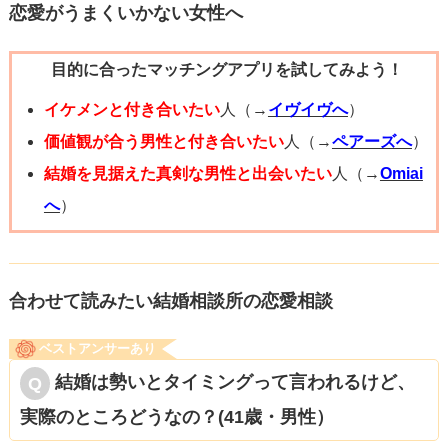
ただし、2回目以降の仮交際のステータスではどこでなんの
恋愛がうまくいかない女性へ
デートをしようがほぼ放置なんです。
目的に合ったマッチングアプリを試してみよう！
言ってしまえば、仮交際の方を何人もとっかえひっかえで
遊ぶことも可能性としてはありえます。
イケメンと付き合いたい
人（→
イヴイヴへ
）
事実、私自身が仮交際状態で時期がかぶっていた時があり
価値観が合う男性と付き合いたい
人（→
ペアーズへ
）
ました。（本当は絶対にダメです！）
結婚を見据えた真剣な男性と出会いたい
人（→
Omiai
へ
）
マッチングアプリ全てがNGとなると、中にはきちんとお付
き合いして結婚まで至っている方もいますので、
全て否定するのはもったいないとも思います。
合わせて読みたい結婚相談所の恋愛相談
ベストアンサーあり
代替え策として、プロフィール文に「待ち合わせ直後にす
結婚は勢いとタイミングって言われるけど、
ぐに家にいこうという方がいたが、
実際のところどうなの？(41歳・男性）
真剣な出会いを求めているので体目当ての方は他を当たっ