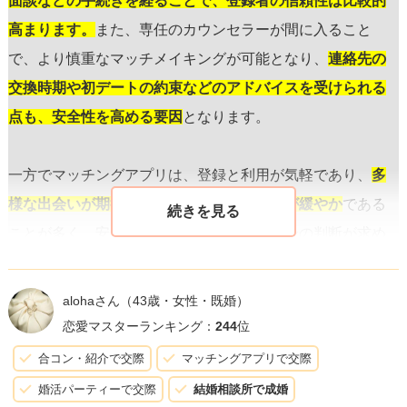
面談などの手続きを経ることで、登録者の信頼性は比較的
高まります。
また、専任のカウンセラーが間に入ること
で、より慎重なマッチメイキングが可能となり、
連絡先の
交換時期や初デートの約束などのアドバイスを受けられる
点も、安全性を高める要因
となります。
一方でマッチングアプリは、登録と利用が気軽であり、
多
様な出会いが期待できる一方で、身元確認が緩やか
である
ことが多く、安全性に関してはユーザー自身の判断が求め
られます。しかし、一概にすべてのアプリが不安全とは言
えず、
厳格な身元確認や信頼性の高いシステムを導入して
alohaさん
（43歳・女性・既婚）
いるアプリもあります
。
恋愛マスターランキング：
244
位
合コン・紹介で交際
マッチングアプリで交際
結局、マッチングアプリでも結婚相談所でも、自分自身の
婚活パーティーで交際
結婚相談所で成婚