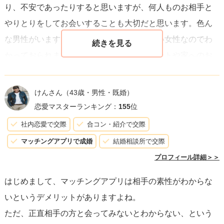
り、不安であったりすると思いますが、何人ものお相手と
やりとりをしてお会いすることも大切だと思います。色ん
な男性がいます。あなたはきちんとした賢い女性なのでわ
かっておられますが、いきなりの車でのデートや家へのお
誘いには気をつけてくださいね。誠実な男性なら必ず女性
が不安にならないように順番を追って進んでいただけま
けんさん
（43歳・男性・既婚）
す。良い人に合うまではたくさんの男性との交流をお勧め
恋愛マスターランキング：
155
位
します。頑張って下さいね。
社内恋愛で交際
合コン・紹介で交際
マッチングアプリで成婚
結婚相談所で交際
プロフィール詳細＞＞
はじめまして、マッチングアプリは相手の素性がわからな
いというデメリットがありますよね。
ただ、正直相手の方と会ってみないとわからない、という