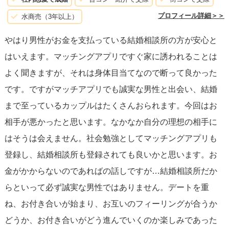
プロフィール詳細＞＞
水商売（3年以上）
マッチングアプリで一度怖いおもいをされており、今度は
やはり男性がお金を支払っている結婚相談所の方が安心と
ちゃんと身元のわかる方とお会いしたいと思うのであれば
はいえます。マッチングアプリですぐ家に誘われることは
結婚相談所をおすすめします。
よく聞きますが、それは身体目当てなので断って良かった
です。ですがマッチアプリでも誠実な男性と出会い、結婚
まで至っているカップルはたくさんおられます。今回はお
相手が悪かったと思います。なかなか自分の理想の相手に
はそうは会えません。社会勉強としてマッチングアプリも
登録し、結婚相談所も登録されても良いかと思います。お
金がかからないのであればの話しですが…結婚相談所だか
らといって必ず誠実な男性ではありません。デートを重
ね、お付き合いが始まり、お互いのフィーリングが合うか
どうか、お付き合いがどう進んでいくのか楽しみであった