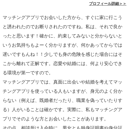
安全を守るための工夫と注意が必要です。結婚相談所を選
プロフィール詳細＞＞
択する場合は、
そこがどのようなセキュリティ対策やサポ
マッチングアプリでお会いした方から、すぐに家に行こう
ート体制を持っているかを事前に確認し
、信頼できるとこ
と誘われたのでお断りされたのですね。私は、それで良か
ろを選ぶことが重要です。どちらにせよ、
初めて会う際に
ったと思います！確かに、約束してみないと分からないと
は人通りの多い公共の場所を選び、家への誘いは断るな
いうお気持ちもよーく分かりますが、何かあってからでは
ど、リスク回避の行動を取ることが肝心
です。
遅いですもんね！！少しでも身の危険を感じた場合にはそ
こから離れて正解です。恋愛や結婚には、何より安心でき
安全性を重視する場合は結婚相談所の利用を検討してみて
る環境が第一ですので。
も良いでしょうが、必ずしもマッチングアプリが不適切と
マッチングアプリでは、真面に出会いや結婚を考えてマッ
は限りません。自身の求める関係性や利便性、セキュリテ
チングアプリを使っている人もいますが、身元のよく分か
ィの要求レベルを考え、最適な方法を選ぶことをお勧めし
らない（例えば、既婚者だったり、職業を偽っていたりす
ます。
る）人がいることは確かです。実際に、私もマッチングア
プリでそのような方とお会いしたことがあります。
その点、相談所は入会時に、男女とも独身証明書や身分証