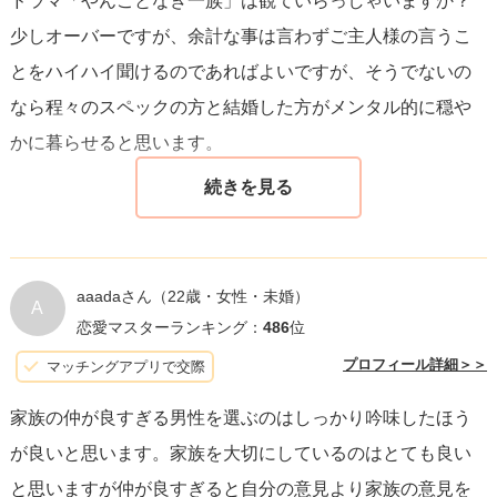
ドラマ「やんごとなき一族」は観ていらっしゃいますか？
を選ぶことが大切です。料金が高いからといって必ずしも
少しオーバーですが、余計な事は言わずご主人様の言うこ
良いサービスが提供されるわけではなく、自分のニーズに
とをハイハイ聞けるのであればよいですが、そうでないの
合わせたプラン選びが成功への第一歩となります。
なら程々のスペックの方と結婚した方がメンタル的に穏や
かに暮らせると思います。
aaadaさん
（22歳・女性・未婚）
A
恋愛マスターランキング：
486
位
プロフィール詳細＞＞
マッチングアプリで交際
家族の仲が良すぎる男性を選ぶのはしっかり吟味したほう
が良いと思います。家族を大切にしているのはとても良い
と思いますが仲が良すぎると自分の意見より家族の意見を