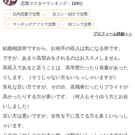
恋愛マスターランキング：
124
位
安全面でも、初めて会う際は公共の場所を選び、個人的な
社内恋愛で交際
合コン・紹介で交際
情報や財務情報を共有する際には慎重になるべきです。相
マッチングアプリで交際
街コンで交際
談所を通じてではなく、直接やり取りを始める前には、相
プロフィール詳細＞＞
談所や信頼できる人に相談することも一つの方法です。
結婚相談所ですから、お相手の収入は気になる所です。
ですが、あまり高望みをされるのはおススメしません。
結婚相談所のパートナー探しは、地道な努力
が必要とされ
高収入であると言うことは、高学歴だったり肩書があった
ます。一度の出会いや一回のデートで結果を急がず、じっ
りします。（そうじゃない方もいらっしゃいますが）
くりと相手を知る時間を持ちましょう。また、時には担当
失礼な言い方ですが、その分、高飛車だったりプライドが
のカウンセラーのアドバイスを受け入れ、自分の希望条件
高かったりする方が多いです。（何人もそうゆう方とお会
を調整する柔軟性も重要です。
いしました）
言い方は悪いですが、女性を下に見てる方も多くいらっし
最後に、結婚相談所を利用する際は、
サービスの料金体系
ゃいます。
や契約の詳細
をしっかりと理解し、自分に合ったサービス