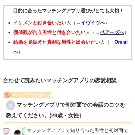
具体的なお仕事の内容も会話の流れで聞く分には問題ない
目的に合ったマッチングアプリ選びがとても大切！
のですけど、いきなり聞くのは少し控えた方がいいかなと
思います。
イケメンと付き合いたい
人（→
イヴイヴへ
）
お仕事の話はプライベートであまりしたくない方もいらっ
価値観が合う男性と付き合いたい
人（→
ペアーズへ
）
しゃると思うので。ただお相手の方からお話をされた場合
結婚を見据えた真剣な男性と出会いたい
人（→
Omiai
は差し支えないと思います。
へ
）
過去の恋愛遍歴も最初の段階でグイグイ質問するのもどう
かな、と思います。色んな人生経験があると触れたくない
事もあおりかもしれないので親しくなってからの方がいい
合わせて読みたいマッチングアプリの恋愛相談
かもしれません。
ベストアンサーあり
マッチングアプリで初対面での会話のコツを
男性側に質問した内容はご自身も答えられるようにしてお
教えてください。(29歳・女性）
くといいかもしません。
色々質問しておいてこちら側は答えない場合印象も悪くな
マッチングアプリで知り合った男性と初対面で