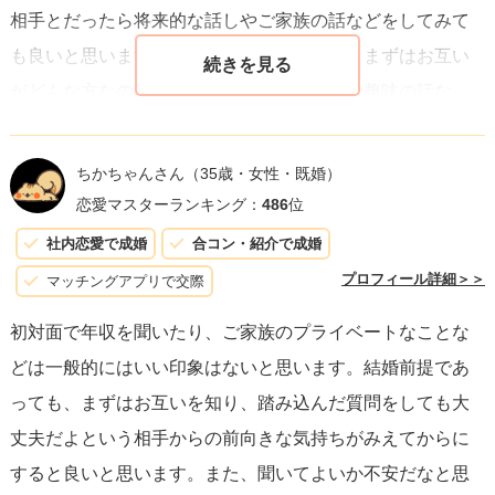
相手とだったら将来的な話しやご家族の話などをしてみて
も良いと思いますが、初対面の方などとは、まずはお互い
がどんな方なのかを知るために、仕事の話や趣味の話な
ど、当たり障りのない会話にとどめておくほうが良いので
はないかなとわたしは感じています。
ちかちゃんさん
（35歳・女性・既婚）
恋愛マスターランキング：
486
位
社内恋愛で成婚
合コン・紹介で成婚
プロフィール詳細＞＞
マッチングアプリで交際
初対面で年収を聞いたり、ご家族のプライベートなことな
どは一般的にはいい印象はないと思います。結婚前提であ
っても、まずはお互いを知り、踏み込んだ質問をしても大
丈夫だよという相手からの前向きな気持ちがみえてからに
すると良いと思います。また、聞いてよいか不安だなと思