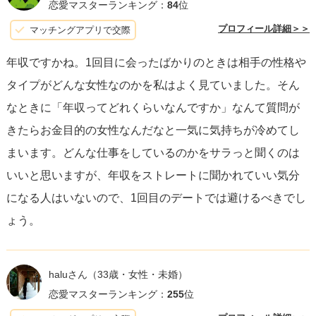
だ質問は、相手によっては敬遠されることもあります。
恋愛マスターランキング：
84
位
プロフィール詳細＞＞
マッチングアプリで交際
特に、結婚に関する具体的な話題は、お互いにまだよく知
年収ですかね。1回目に会ったばかりのときは相手の性格や
らない段階では、「重い」「焦っている」と感じる原因に
タイプがどんな女性なのかを私はよく見ていました。そん
なることがあります。初対面の段階で
「結婚を前提に」と
なときに「年収ってどれくらいなんですか」なんて質問が
いう姿勢
を強く出すのではなく、趣味や興味があること、
きたらお金目的の女性なんだなと一気に気持ちが冷めてし
日常生活で楽しんでいることなど、相手と共有しやすい軽
まいます。どんな仕事をしているのかをサラっと聞くのは
い話題から始めることをおすすめします。
いいと思いますが、年収をストレートに聞かれていい気分
になる人はいないので、1回目のデートでは避けるべきでし
マッチングアプリの初デートは、相手との相性を探る機会
ょう。
でもあるので、リラックストーンを心がけましょう。自然
に会話が深まることで、自ずと相手の人となりや価値観が
見えてきます。その上で、徐々により真剣な話題に触れて
haluさん
（33歳・女性・未婚）
いく余地を残し、お互いの理解を深めていくのがよいでし
恋愛マスターランキング：
255
位