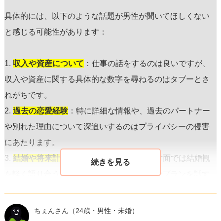
具体的には、以下のような話題が男性が聞いてほしくない
と感じる可能性があります：
1.
収入や資産について
：仕事の話をするのは良いですが、
収入や資産に関する具体的な数字を尋ねるのはタブーとさ
れがちです。
2.
過去の恋愛経験
：特に詳細な情報や、過去のパートナー
や別れた理由について深追いするのはプライバシーの侵害
にあたります。
3.
結婚や将来計画について具体的な話
：初対面では結婚観
を軽く語り合う程度に留め、具体的な予定やプランを話す
のは時期尚早と感じられがちです。
4.
家族関係や個人的な悩み
：家族構成や関係性に踏み込ん
ちぇんさん
（24歳・男性・未婚）