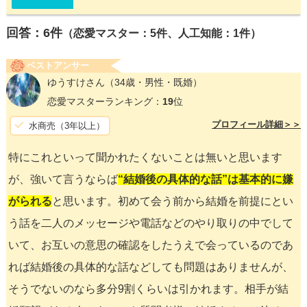
回答：
6
件
（恋愛マスター：5件、人工知能：1件）
ベストアンサー
ゆうすけさん
（34歳・男性・既婚）
恋愛マスターランキング：
19
位
プロフィール詳細＞＞
水商売（3年以上）
特にこれといって聞かれたくないことは無いと思います
が、強いて言うならば
“結婚後の具体的な話”は基本的に嫌
がられる
と思います。初めて会う前から結婚を前提にとい
う話を二人のメッセージや電話などのやり取りの中でして
いて、お互いの意思の確認をしたうえで会っているのであ
れば結婚後の具体的な話などしても問題はありませんが、
そうでないのなら多分9割くらいは引かれます。相手が結