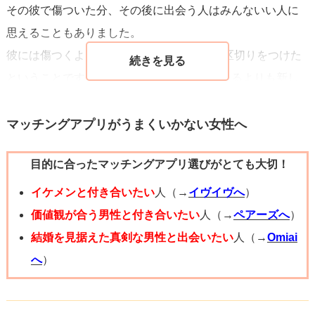
その彼で傷ついた分、その後に出会う人はみんないい人に
ていきましょう。
思えることもありました。
彼には傷つくようなLINEを送ってひとまず区切りをつけた
ということですし、彼のことをモヤモヤ考えるよりも新し
い出会いに希望を持つ方があなたが前へ進めると思いま
す。
マッチングアプリがうまくいかない女性へ
素敵な人に巡り会えることを願っています！
目的に合ったマッチングアプリ選びがとても大切！
イケメンと付き合いたい
人（→
イヴイヴへ
）
価値観が合う男性と付き合いたい
人（→
ペアーズへ
）
結婚を見据えた真剣な男性と出会いたい
人（→
Omiai
へ
）