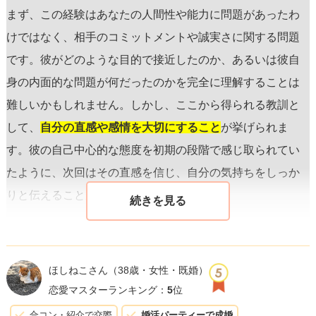
まず、この経験はあなたの人間性や能力に問題があったわ
けではなく、相手のコミットメントや誠実さに関する問題
です。彼がどのような目的で接近したのか、あるいは彼自
身の内面的な問題が何だったのかを完全に理解することは
難しいかもしれません。しかし、ここから得られる教訓と
して、
自分の直感や感情を大切にすること
が挙げられま
す。彼の自己中心的な態度を初期の段階で感じ取られてい
たように、次回はその直感を信じ、自分の気持ちをしっか
りと伝えることが大切です。
さらに、しっかりとした自己理解と自尊感情を持つこと
が、次の恋愛で自信を持つことに繋がります。過去の経験
ほしねこさん
（38歳・女性・既婚）
に基づいて自分自身を過小評価せず、自分の望む関係や相
恋愛マスターランキング：
5
位
手に対する期待を明確にしましょう。時に人と過ごす時
合コン・紹介で交際
婚活パーティーで成婚