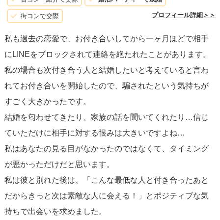
間、自己反省、友人のサポートを活用し、自分が何を望ん
プロフィール詳細＞＞
街コンで交際
でいるのか深く考えてみてください。
私も過去の恋愛で、お付き合いしてから一ヶ月ほどで相手
にLINEをブロックされて連絡を絶たれたことがあります。
新たなパートナーと出会う際、相手の行動や言動に注意深
私の場合も次付き合う人と結婚したいと考えていると言わ
く耳を傾け、
信頼を築くために段階的に関係を進める
こと
れてお付き合いを開始したので、騙されたという気持ちが
をお勧めします。相手の行動が自分の価値観や期待に合致
すごく大きかったです。
しているかを慎重に判断し、異変を感じたらお互いにオー
結婚を匂わせてきたり、家族の話を聞いてくれたり…信じ
プンなコミュニケーションを図りましょう。
ていただけに相手に対する恨みは大きいですよね…
私はあなたの見る目がなかったのではなくて、タイミング
最後に、過去の思い出に対する感情は、一時的なもので、
が悪かっただけだと思います。
自然に消えていくこともあります。新しい経験や人間関係
私は彼と別れた後は、「こんな最低な人と付き合ったあと
を通じて、恋愛に対する価値観や基準を新たに構築し、自
だからきっと次は素敵な人に会える！」とポジティブな気
分を信じて前に進んでください。あなたには素晴らしい未
持ちで出会いを求めました。
来が待っています。自分に優しく、過去に縛られずに生き