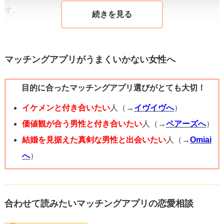
す。
最後に、
アンジュは30代が中心
のマッチングアプリであ
り、真剣な出会いを重視するユーザーが集まっています。
マッチングアプリがうまくいかない女性へ
サポート体制も整っていて、安全性に配慮しながらご利用
目的に合ったマッチングアプリ選びがとても大切！
可能です。
イケメンと付き合いたい
人（→
イヴイヴへ
）
あなた様の条件に照らし合わせると、
イヴイヴ
が審査制で
価値観が合う男性と付き合いたい
人（→
ペアーズへ
）
安全性に優れており、30代前半～40代前半が多く活動して
結婚を見据えた真剣な男性と出会いたい
人（→
Omiai
いる点から、最も条件に合っているのではないでしょう
へ
）
か。ただし、どのアプリも無料でダウンロードできますの
で、各アプリの雰囲気や利用者層を直接見てみることをお
勧めします。実際にアプリを触りながら、自分と相性の良
合わせて読みたいマッチングアプリの恋愛相談
いマッチングアプリを見つけることが重要です。利用者の