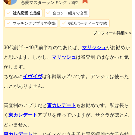
恋愛マスターランキング：
8
位
社内恋愛で成婚
合コン・紹介で交際
マッチングアプリで交際
婚活パーティーで交際
プロフィール詳細＞＞
30代前半〜40代前半なのであれば、
マリッシュ
がお勧めか
と思います。しかし、
マリッシュ
は審査制ではなかった気
がします。
ちなみに
イヴイヴ
は年齢層が若いです。アンジュは使った
ことがありません。
審査制のアプリだと
東カレデート
もお勧めです。私は長ら
く
東カレデート
アプリを使っていますが、サクラがほとん
どいません。
東カレデート
は、ハイスペック男子と容姿端麗の女子を結