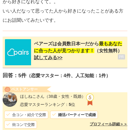
から好きになれなくて。。
いい人だなって思ってた人から好きになったことがある方
にお話聞いてみたいです。
ペアーズは会員数日本一だから
最もあなた
に合った人が見つかります！
（女性無料）
PR
試してみる>>
回答：
5
件
（恋愛マスター：4件、人工知能：1件）
ベストアンサー
ほしねこさん
（38歳・女性・既婚）
恋愛マスターランキング：
5
位
合コン・紹介で交際
婚活パーティーで成婚
プロフィール詳細＞＞
街コンで交際