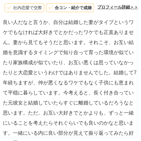
かがでしょう？
プロフィール詳細＞＞
社内恋愛で交際
合コン・紹介で成婚
人によって会う頻度や性格も違いますから、正確にどのく
良い人だなと言うか、自分は結婚した妻がタイプというワ
らいとは言えませんが大体３か月～半年ほどで気持ちに変
ケでもなければ大好きでとかだったワケでも正直ありませ
化が現れるような気がします（あくまでも私の場合ですの
ん。妻から見てもそうだと思います。それこそ、お互い結
で参考程度に…）
婚を意識するタイミングで知り合って育った環境が似てい
一緒に出掛けたり過ごしたりするのが楽しく、苦痛とかで
たり家族構成が似ていたり、お互い悪くは思っていなかっ
はないのならもう少し交際を続けてみて、質問者様自身の
たりと大恋愛というわけではありませんでした。結婚して7
お気持ちと向き合ってみるといいかもしれませんね＾＾
年経ちますが、仲が悪くなるワケでもなく子供にも恵まれ
て平穏に暮らしています。今考えると、長く付き合ってい
た元彼女と結婚していたらすぐに離婚しているだろうなと
思います。ただ、お互い大好きでとかよりも、ずっと一緒
にいることを考えたらそれぐらいでも良いのかなと思いま
す。一緒にいる内に良い部分が見えて振り返ってみたら好