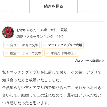
私自身、好きではない気持ちからスタートした交際はそれ
が唯一ですが、結婚した今でも1番好きだった相手は彼だっ
たかなと思います。ゆっくり好きになっていき、嫌いで別
おかゆんさん
（35歳・女性・既婚）
れたわけではないことも大きいと思いますが。
恋愛マスターランキング：
44
位
合コン・紹介で交際
マッチングアプリで成婚
なので、相談者さんも少しずつきっと好きになれると思い
婚活パーティーで交際
水商売（3年以上）
ますよ。好きにならないと、と焦らなくても大丈夫です。
プロフィール詳細＞＞
ゆっくり楽しんで過ごしてみてくださいね！
私もマッチングアプリを以前しており、その後、アプリで
知り合った方と成婚いたしました。
全然知らない方とアプリ内で知り合って、それからお付き
合いして、結婚して…の流れなので、最初はいい人だなと
いう感じだったと思います。