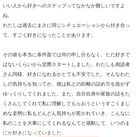
いい人から好きへのステップってなかなか難しいですよ
とが大切です。一方で、ある程度の期間が経過しても「好
ね。
き」という感情がまったく芽生えない場合は、無理に感情
わたしは過去にまさに同じシチュエーションから付き合っ
を押し付けることなく、関係を見直すことも重要です。
て、すごく好きになったことがあります。
最後に、「いい人だな」と感じる相手との関係性を大切に
その彼も本当に条件面では何の申し分もなく、ただ好きで
しながら、
自分の心と相談しながら
その関係を深めていく
はないくらいから交際スタートしました。わたしも相談者
ことをお勧めします。そして、あなた自身の感情に正直に
さん同様、好きになれるかとても不安でした。そんなわた
従い、その感情がどのように変わっていくのかを観察して
しの気持ちを知ってか、彼は私との距離の詰め方を急がず
みてください。
ゆっくりしてくれました。また、自分自身や家族の話をた
くさんしてくれて私に理解してもらおうというすごくまじ
恋愛は、一筋縄ではいかない複雑なものです。自分自身や
めな姿勢に私もどんどん気持ちが惹かれていき、こんなに
相手に対する理解を深めながら、あなたにとって最適な関
私のことを大事にしてくれるなんてと感動して、いつのま
係を築いていくことができれば幸いです。
にか好きになっていました。