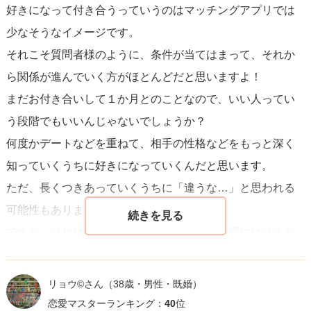
好きになって付き合うっていうのはマッチングアプリでは
少なそうなイメージです。
それこそ質問者様のように、条件が当てはまって、それか
ら関係が進んでいく方がほとんどだと思いますよ！
まだお付き合いして１か月とのことなので、いい人ってい
う段階でもいいんじゃないでしょうか？
何度かデートなどを重ねて、相手の性格などをもっと深く
知っていくうちに好きになっていくんだと思います。
ただ、長くつきあっていくうちに「違うな…」と思われる
可能性もあります。
ですが、それはマッチングアプリ問わず、恋愛にはそうな
ることも付きものだと思います。
何事も時を進めてみないことには分からないので、今”いい
リョウ©️さん
（38歳・男性・既婚）
人”と思われているのならもう少し様子を見られてみてはい
恋愛マスターランキング：
40
位