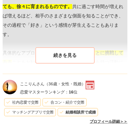
ても、徐々に育まれるものです。
共に過ごす時間が増えれ
ば増えるほど、相手のさまざまな側面を知ることができ、
その過程で「好き」という感情が芽生えることもありま
す。
具体的なアプローチとして、
一緒に新しいことに挑戦して
みる
ことをお勧めします。共通の趣味や興味を持つ活動に
参加する、一緒に何か新しい場所に旅行を計画するなど、
二人の関係性を深めるチャンスとなるでしょう。このよう
ここりんさん
（36歳・女性・既婚）
な共通の経験は、ふたりの絆を強め、お互いへの理解を深
恋愛マスターランキング：
16
位
める助けになります。
社内恋愛で交際
合コン・紹介で交際
マッチングアプリで交際
結婚相談所で成婚
また、感情の変化には
時間が必要
であることを忘れないで
プロフィール詳細＞＞
ください。焦らず、自分自身と相手に対して正直でいるこ