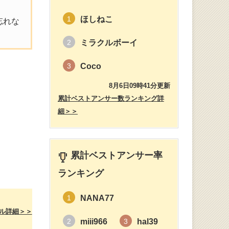
ほしねこ
1
忘れな
ミラクルボーイ
2
Coco
3
8月6日09時41分更新
累計ベストアンサー数ランキング詳
細＞＞
累計ベストアンサー率
ランキング
NANA77
1
ル詳細＞＞
miii966
hal39
2
3