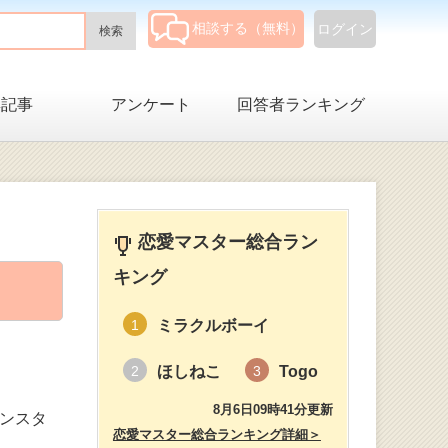
相談する（無料）
ログイン
集記事
アンケート
回答者ランキング
恋愛マスター総合ラン
キング
ミラクルボーイ
1
ほしねこ
Togo
2
3
8月6日09時41分更新
インスタ
恋愛マスター総合ランキング詳細＞