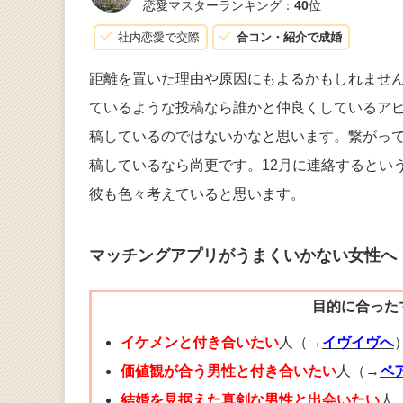
恋愛マスターランキング：
40
位
社内恋愛で交際
合コン・紹介で成婚
距離を置いた理由や原因にもよるかもしれませ
ているような投稿なら誰かと仲良くしているア
稿しているのではないかなと思います。繋がっ
稿しているなら尚更です。12月に連絡するとい
彼も色々考えていると思います。
マッチングアプリがうまくいかない女性へ
目的に合った
イケメンと付き合いたい
人（→
イヴイヴへ
価値観が合う男性と付き合いたい
人（→
ペ
結婚を見据えた真剣な男性と出会いたい
人