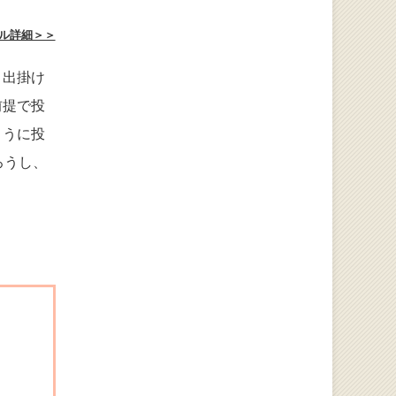
ル詳細＞＞
と出掛け
前提で投
ように投
ろうし、