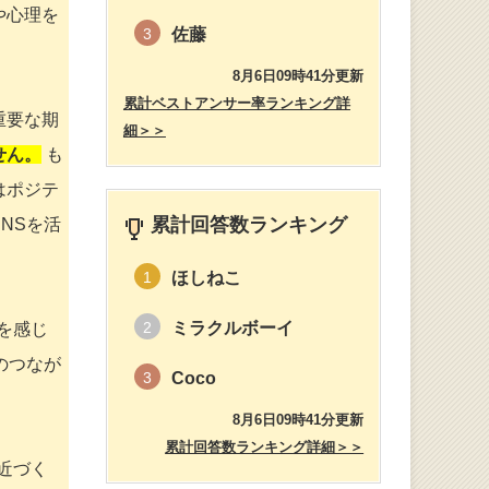
や心理を
佐藤
3
8月6日09時41分更新
累計ベストアンサー率ランキング詳
重要な期
細＞＞
せん。
も
はポジテ
累計回答数ランキング
NSを活
ほしねこ
1
ミラクルボーイ
2
を感じ
のつなが
Coco
3
8月6日09時41分更新
累計回答数ランキング詳細＞＞
が近づく