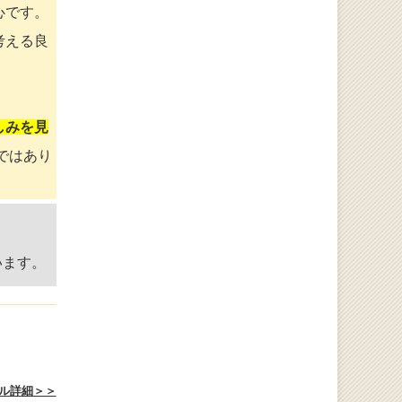
心です。
考える良
しみを見
ではあり
います。
ル詳細＞＞