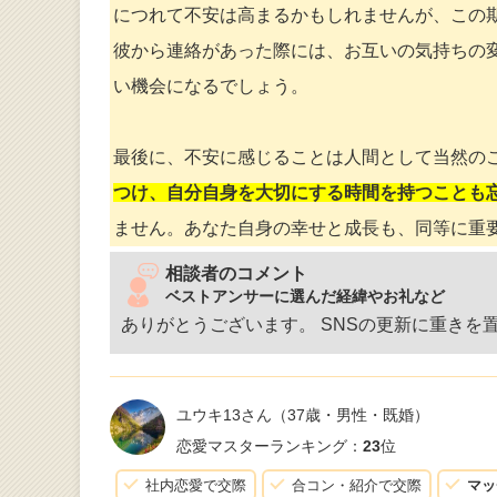
につれて不安は高まるかもしれませんが、この
彼から連絡があった際には、お互いの気持ちの
い機会になるでしょう。
最後に、不安に感じることは人間として当然の
つけ、自分自身を大切にする時間を持つことも
ません。あなた自身の幸せと成長も、同等に重
相談者のコメント
ベストアンサーに選んだ経緯やお礼など
ありがとうございます。 SNSの更新に重き
ユウキ13さん
（37歳・男性・既婚）
恋愛マスターランキング：
23
位
社内恋愛で交際
合コン・紹介で交際
マッ