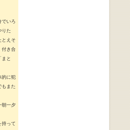
分でいろ
やりた
たとえそ
、付き合
「まと
体的に犯
でもまた
一朝一夕
を持って