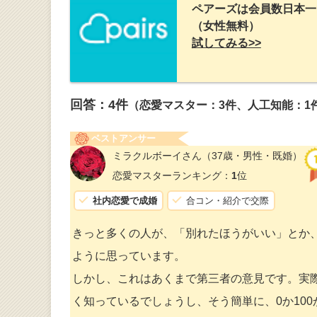
ペアーズは会員数日本一
（女性無料）
試してみる>>
回答：
4
件
（恋愛マスター：3件、人工知能：1
ベストアンサー
ミラクルボーイさん
（37歳・男性・既婚）
恋愛マスターランキング：
1
位
社内恋愛で成婚
合コン・紹介で交際
きっと多くの人が、「別れたほうがいい」とか
ように思っています。
しかし、これはあくまで第三者の意見です。実
く知っているでしょうし、そう簡単に、0か10