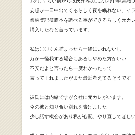
1ヶ月くらい前から彼氏が私の元カレ(中学.高校
妄想が一日中出てくるらしく夜を眠れない、イラ
業柄登記簿謄本を調べる事ができるらしく元カ
購入したなど言っています。
私は〇〇くん捕まったら一緒にいれないし
万が一怪我する場合もあるしやめた方がいい
不安だよと言ったら一度わかったって
言ってくれましたがまた最近考えてるそうです
彼氏には内緒ですが会社に元カレがいます。
今の彼と知り合い別れを告げました
少し話す機会があり私が心配、やり直してほし