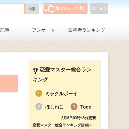
相談する（無料）
ログイン
集記事
アンケート
回答者ランキング
恋愛マスター総合ラン
キング
ミラクルボーイ
1
ほしねこ
Togo
2
3
8月8日03時48分更新
恋愛マスター総合ランキング詳細＞