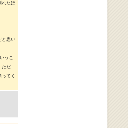
別れたほ
だと思い
いうこ
。ただ
頼ってく