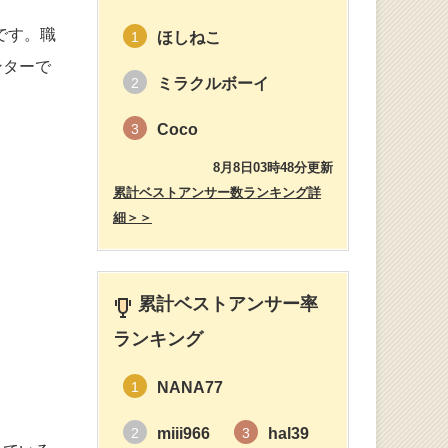
です。職
ほしねこ
1
ンターで
ミラクルボーイ
2
Coco
3
8月8日03時48分更新
累計ベストアンサー数ランキング詳
細＞＞
累計ベストアンサー率
ランキング
NANA77
1
miii966
hal39
2
3