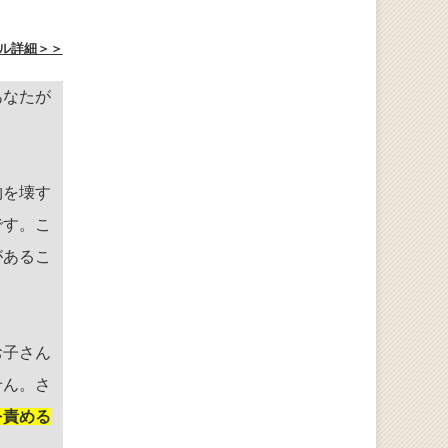
ル詳細＞＞
あなたが
物を壊す
です。こ
があるこ
お子さん
せん。さ
を責める