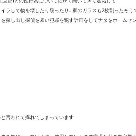
.元旦那)との性行為について細かく聞いてきて嫉妬して
イラして物を壊したり殴ったり...家のガラスも2枚割ったそう
レを探し出し探偵を雇い犯罪を犯す計画をしてナタをホームセ
いと言われて揺れてしまっています