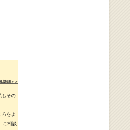
ル詳細＞＞
私もその
ころをよ
、ご相談