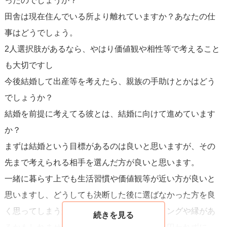
ったのでしょうか？
の時に精神的に支えになってくれる人なのかしっかりと見
田舎は現在住んでいる所より離れていますか？あなたの仕
極めてみて。ここは自分に合わせてくれているから、ここ
事はどうでしょう。
はあなたの意見を尊重しようなど、バランスを取ってくれ
2人選択肢があるなら、やはり価値観や相性等で考えること
る彼が理想ですね。
も大切ですし
今後結婚して出産等を考えたら、親族の手助けとかはどう
まだお若いので時間はたっぷりあります。後悔のないご決
でしょうか？
断を。一緒にいて居心地がよく、話しやすい彼を見つけて
結婚を前提に考えてる彼とは、結婚に向けて進めています
くださいね。応援しています。
か？
まずは結婚という目標があるのは良いと思いますが、その
先まで考えられる相手を選んだ方が良いと思います。
一緒に暮らす上でも生活習慣や価値観等が近い方が良いと
思いますし、どうしても決断した後に選ばなかった方を良
く思ってしまうかもしれません。色々タイミングや縁があ