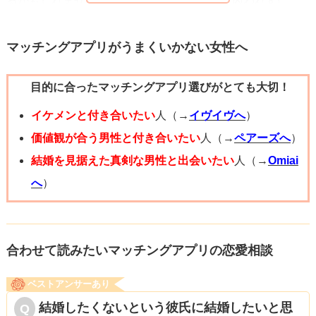
るかもしれませんが、結婚前提という義理に囚われずに、
結婚に急ぎ過ぎず、状況が変わったのであれば客観的に見
てみるのも良いかもしれません。
マッチングアプリがうまくいかない女性へ
目的に合ったマッチングアプリ選びがとても大切！
イケメンと付き合いたい
人（→
イヴイヴへ
）
価値観が合う男性と付き合いたい
人（→
ペアーズへ
）
結婚を見据えた真剣な男性と出会いたい
人（→
Omiai
へ
）
合わせて読みたいマッチングアプリの恋愛相談
ベストアンサーあり
結婚したくないという彼氏に結婚したいと思