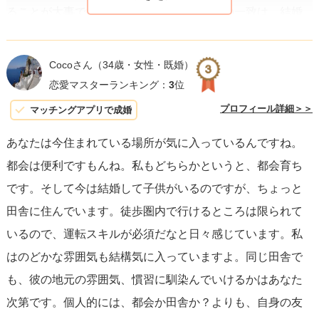
ることが大事です。パートナーとの価値観の一致は、結婚
生活を豊かにし、多くの問題を乗り越える鍵となります。
Cocoさん
（34歳・女性・既婚）
良好な関係を築く上での心構えについては、
相互理解と尊
恋愛マスターランキング：
3
位
重が最も大切です。
お互いの異なるバックグラウンドや価
プロフィール詳細＞＞
マッチングアプリで成婚
値観を理解し、受け入れる努力が必要です。また、自分の
あなたは今住まれている場所が気に入っているんですね。
感情や考えを率直に伝え、相手の意見も心を開いて聞く姿
都会は便利ですもんね。私もどちらかというと、都会育ち
勢が関係を深めます。
定期的なコミュニケーション
で互い
です。そして今は結婚して子供がいるのですが、ちょっと
の期待や願望を共有し、一緒に解決策を考えることが大切
田舎に住んでいます。徒歩圏内で行けるところは限られて
です。
いるので、運転スキルが必須だなと日々感じています。私
はのどかな雰囲気も結構気に入っていますよ。同じ田舎で
結婚は一人ではなく、二人で築いていくものです。だから
も、彼の地元の雰囲気、慣習に馴染んでいけるかはあなた
こそ、どのような状況でも二人で協力し、支え合える相手
次第です。個人的には、都会か田舎か？よりも、自身の友
を選ぶことが何よりも重要です。自分の内面と向き合い、