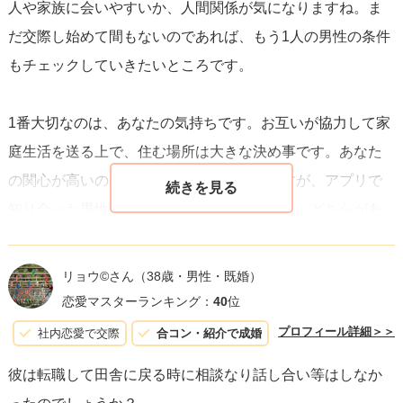
人や家族に会いやすいか、人間関係が気になりますね。ま
真剣に考えた上での決断が、後悔のない選択へとつながり
だ交際し始めて間もないのであれば、もう1人の男性の条件
ます。
もチェックしていきたいところです。
1番大切なのは、あなたの気持ちです。お互いが協力して家
庭生活を送る上で、住む場所は大きな決め事です。あなた
の関心が高いのも非常に理解できます。ですが、アプリで
知り合った男性と結婚相談所で出会った彼と、どちらがあ
なたと相性が良いのかはあなたにしか分かりません。です
から、まだ迷っているのなら、決断しないことをおすすめ
リョウ©️さん
（38歳・男性・既婚）
したいです。そして、そのおふたりではなく、他の男性も
恋愛マスターランキング：
40
位
視野に入れるのだってOKですよ。
プロフィール詳細＞＞
社内恋愛で交際
合コン・紹介で成婚
あなたが彼に住む場所を合わせる場合、彼しか身近な相談
彼は転職して田舎に戻る時に相談なり話し合い等はしなか
相手がいなくなることも珍しくありません。ですから、そ