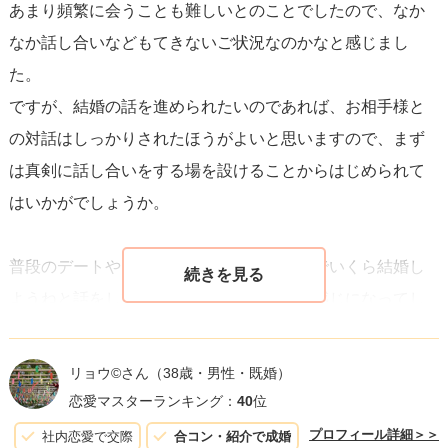
あまり頻繁に会うことも難しいとのことでしたので、なか
からの結婚はより多くの不安や悩みを伴います。ですが、
なか話し合いなどもてきないご状況なのかなと感じまし
お互いにコミュニケーションを深め
、理解を深めることに
た。
努めれば、不安は解消され、より強い関係へと発展させる
ですが、結婚の話を進められたいのであれば、お相手様と
ことができます。相手の気持ちと自分の気持ちを正直に共
の対話はしっかりされたほうがよいと思いますので、まず
有し、共に歩んでいく意志があれば、遠距離恋愛から結婚
は真剣に話し合いをする場を設けることからはじめられて
へと進む道は必ず見えてきます。
はいかがでしょうか。
普段のデートや電話、テキストメッセージでいくら結婚し
ようねと話をしても、どこか現実味のない感じになってし
まいませんか？
夫との結婚の話が進まず悶々としていた時期が私にもある
リョウ©️さん
（38歳・男性・既婚）
のですが、まさにこのような感じでした。
恋愛マスターランキング：
40
位
プロフィール詳細＞＞
社内恋愛で交際
合コン・紹介で成婚