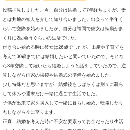
結婚できたらいいね、結婚する時にはこの辺りに住めたら
投稿拝見しました。今、自分は結婚して7年経ちますが、妻
いいね、そんな話をするけれども現実味もなく、「できた
とは共通の知人を介して知り合いました。出会って半年く
らいいね」で話が終わるばかりで、こちらが結婚への話を
らいで交際を始めましたが、自分は福岡で彼女は転勤が多
進めたいという意思が全く届いていなかったように思いま
く月に2回会うぐらいの生活でした。
す。
付き合い始める時に彼女は26歳でしたが、出産や子育てを
考えて30歳までには結婚したいと聞いていたので、それな
なので、「真剣に話をしたい」と事前に伝えたうえで何度
ら3年交際して続いたら結婚しようと話をしていたので、逆
か話しあいの場を設けるようにしたところ、夫も真剣に考
算しながら両家の挨拶や結婚式の準備を始めました。
えてくれるようになり、、やっと話が前に進むようになり
少し特殊だと思いますが、結婚後もしばらくは別々に暮ら
ました。
して休みや週末だけ一緒に過ごす生活でした。
子供が出来て家を購入して一緒に暮らし始め、転職したり
遠距離や生活リズムが合わないとのことですが、本気で話
もしながら今に至ります。
を進めたいのでしたら少し無茶をしてでも時間を作られて
正直、結婚を考えた時に不安な要素ってお金だったり生活
はいかがですか？