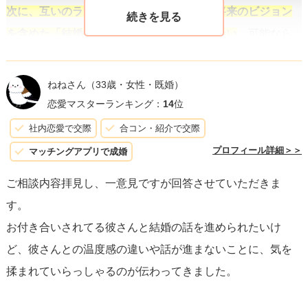
次に、互いのライフスタイルやキャリア、将来のビジョン
を含めた「結婚後の生活像」について話し合い
、可能なら
ば彼と一緒に沖縄を訪れてみる、あるいは東京と沖縄の中
間地点で会い、お互いの生活圏を理解することも役立ちま
ねねさん
（33歳・女性・既婚）
す。このような共有作業を進めることで、具体的な結婚へ
恋愛マスターランキング：
14
位
の道筋が見えてくるでしょう。
社内恋愛で交際
合コン・紹介で交際
プロフィール詳細＞＞
マッチングアプリで成婚
そして、実際に結婚へ向けた行動を起こす
ためには、住ま
ご相談内容拝見し、一意見ですが回答させていただきま
いの問題や両家の両親への挨拶もプランに含める必要があ
す。
ります。彼と一緒にそれぞれのタスクをリストアップし、
お付き合いされてる彼さんと結婚の話を進められたいけ
優先順位を付けながら一つずつクリアしていく計画性が大
ど、彼さんとの温度感の違いや話が進まないことに、気を
切です。
揉まれていらっしゃるのが伝わってきました。
結婚というのは大きな人生の決断であり、特に遠距離恋愛