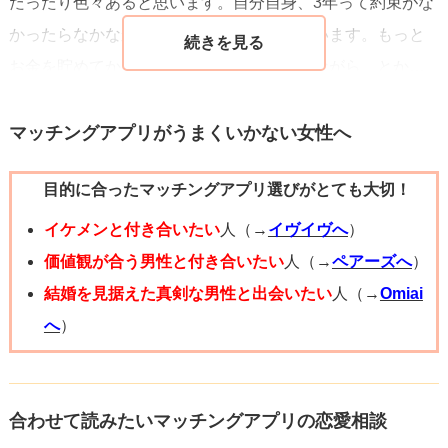
だったり色々あると思います。自分自身、3年って約束がな
結婚するとなったら、家族のことなど何度も真剣に話し合
かったらなかなか踏ん切りが付かないと思います。もっと
いをしないといけないシーンが何度も出てきます。
お金を貯めてから、とか、仕事の状況を見ながら、とか…
そんな時に話し合いの場をお互いに寄り添って作っていけ
色々自分で逃げ道を探したりしていたのではないかと…。
るような関係になれるとよいかと思います。
確かに東京と沖縄であまり会えないのは難しい部分も多い
マッチングアプリがうまくいかない女性へ
と思いますが、お互い結婚を意識しているなら少しずつで
何か参考になりましたら幸いです。
目的に合ったマッチングアプリ選びがとても大切！
も話を進めてみてはどうでしょう。実際躊躇したり考え込
まないような勢いも必要だと思います。
イケメンと付き合いたい
人（→
イヴイヴへ
）
価値観が合う男性と付き合いたい
人（→
ペアーズへ
）
結婚を見据えた真剣な男性と出会いたい
人（→
Omiai
へ
）
合わせて読みたいマッチングアプリの恋愛相談