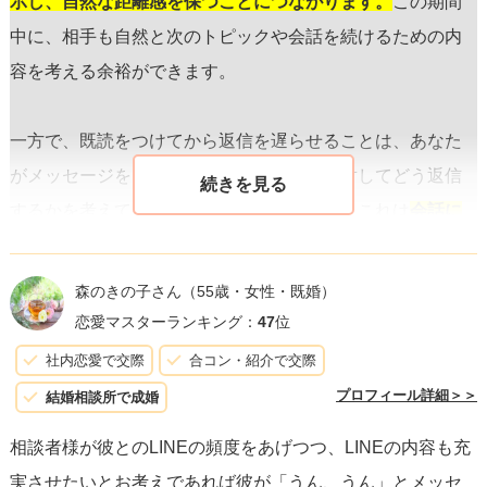
示し、自然な距離感を保つことにつながります。
この期間
中に、相手も自然と次のトピックや会話を続けるための内
容を考える余裕ができます。
一方で、既読をつけてから返信を遅らせることは、あなた
がメッセージをしっかりと読んで、それに対してどう返信
するかを考えていることを相手に伝えます。これは
会話に
対するあなたの意識の高さを示す良い方法ですが、相手に
よってはプレッシャーを感じさせてしまう可能性もありま
森のきの子さん
（55歳・女性・既婚）
す。
恋愛マスターランキング：
47
位
社内恋愛で交際
合コン・紹介で交際
重要なのは、無理に駆け引きをするよりも、自分らしい方
プロフィール詳細＞＞
結婚相談所で成婚
法でコミュニケーションを取ることです。
相手からの「う
相談者様が彼とのLINEの頻度をあげつつ、LINEの内容も充
んうん！」という反応に対してあなたがどう感じるかを素
実させたいとお考えであれば彼が「うん、うん」とメッセ