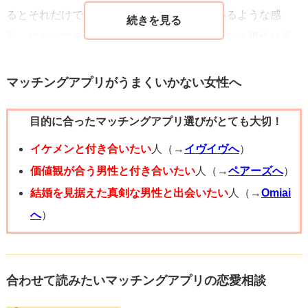
るとそれだけでも「相手に優位に立たれているような感
覚」になってモヤモヤすることがあり、そういう男性は多
いと思います。このモヤモヤが恋愛面での、「気になる」
とか、「好き」という感情に変わることが多々ありますの
マッチングアプリがうまくいかない女性へ
で、いかにモヤモヤさせるかが勝負とも言えます。このモ
目的に合ったマッチングアプリ選びがとても大切！
ヤモヤは短いよりは長いほうが良いですが、あまりに長い
と相手に忘れられる恐れもなきにしもあらずですので、1週
イケメンと付き合いたい
人（→
イヴイヴへ
）
間に1回か、少なくとも2週間に1回は連絡を取り、最後は相
価値観が合う男性と付き合いたい
人（→
ペアーズへ
）
手の返信で終わらせるのを意識すると良いでしょう。
結婚を見据えた真剣な男性と出会いたい
人（→
Omiai
へ
）
合わせて読みたいマッチングアプリの恋愛相談