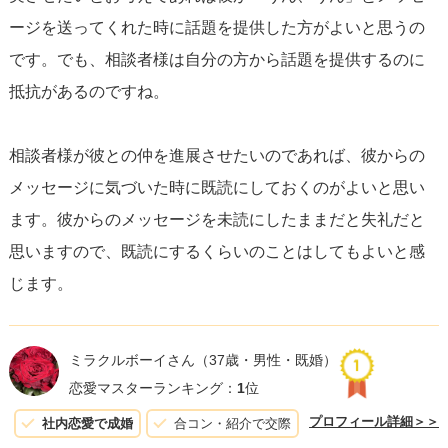
直に伝えるのも一つの手です。例えば、「なんだか会話が
ージを送ってくれた時に話題を提供した方がよいと思うの
短くて寂しいな?もっと色々話したいな」といった心情を伝
です。でも、相談者様は自分の方から話題を提供するのに
えると、相手はあなたの気持ちを理解し、より積極的に会
抵抗があるのですね。
話をリードしてくれるかもしれません。
相談者様が彼との仲を進展させたいのであれば、彼からの
最後に、
相手との関係性を強化するためには、相手の興味
メッセージに気づいた時に既読にしておくのがよいと思い
や趣味に合わせた話題を提供することが重要です。
もし会
ます。彼からのメッセージを未読にしたままだと失礼だと
話の糸口が見つからない時は、共有できる趣味や興味があ
思いますので、既読にするくらいのことはしてもよいと感
るかを改めて探すと良いでしょう。会話が自然に深まり、
じます。
二人の関係がより良いものになります。
最終的には、あなたが快適に感じるペースでコミュニケー
ミラクルボーイさん
（37歳・男性・既婚）
ションを取ることが最も大切です。自分自身を大切にしな
恋愛マスターランキング：
1
位
がら、相手との健全なバランスを見つけていくことをお勧
プロフィール詳細＞＞
社内恋愛で成婚
合コン・紹介で交際