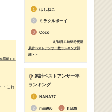
ほしねこ
1
ミラクルボーイ
2
Coco
3
8月8日11時55分更新
累計ベストアンサー数ランキング詳
細＞＞
ル詳細＞＞
累計ベストアンサー率
ランキング
・・これ
NANA77
1
miii966
hal39
2
3