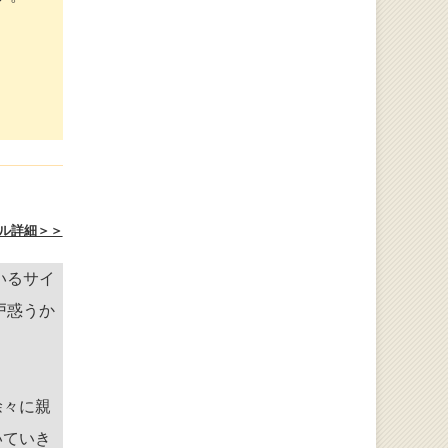
ル詳細＞＞
いるサイ
戸惑うか
徐々に親
いていき