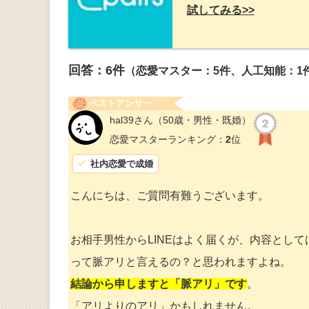
試してみる>>
回答：
6
件
（恋愛マスター：5件、人工知能：1
ベストアンサー
hal39さん
（50歳・男性・既婚）
恋愛マスターランキング：
2
位
社内恋愛で成婚
こんにちは、ご質問有難うございます。
お相手男性からLINEはよく届くが、内容とし
って脈アリと言えるの？と思われますよね。
結論から申しますと「脈アリ」です
。
「アリよりのアリ」かもしれません。