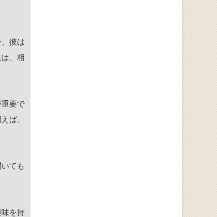
合、彼は
性は、相
が重要で
例えば、
聞いても
興味を持