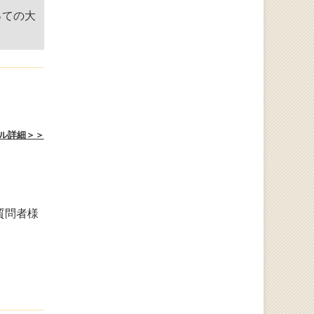
っての大
ル詳細＞＞
質問者様