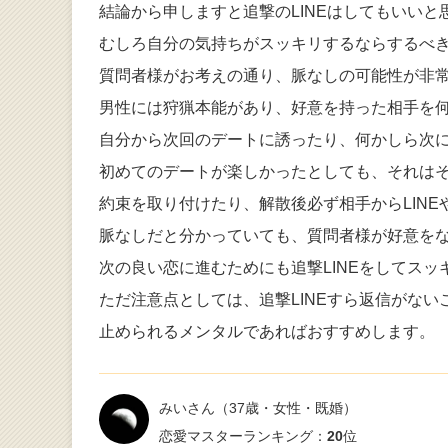
結論から申しますと追撃のLINEはしてもいいと
むしろ自分の気持ちがスッキリするならするべ
質問者様がお考えの通り、脈なしの可能性が非
男性には狩猟本能があり、好意を持った相手を
自分から次回のデートに誘ったり、何かしら次
初めてのデートが楽しかったとしても、それは
約束を取り付けたり、解散後必ず相手からLINE
脈なしだと分かっていても、質問者様が好意を
次の良い恋に進むためにも追撃LINEをしてス
ただ注意点としては、追撃LINEすら返信がな
止められるメンタルであればおすすめします。
みいさん
（37歳・女性・既婚）
恋愛マスターランキング：
20
位