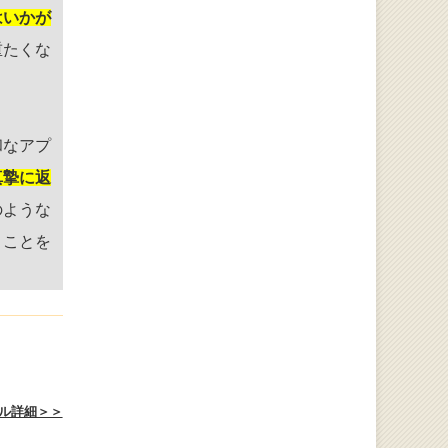
はいかが
重たくな
和なアプ
真摯に返
のような
くことを
ル詳細＞＞