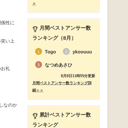
＞
関係性に
月間ベストアンサー数
ランキング（8月）
い笑い上
Togo
ykoouuu
1
2
なつめあさひ
3
のお礼
8月8日11時55分更新
月間ベストアンサー数ランキング詳
細＞＞
しなのか
累計ベストアンサー数
ランキング