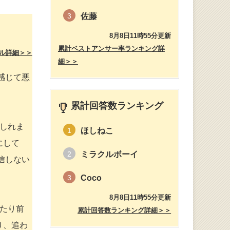
佐藤
3
8月8日11時55分更新
累計ベストアンサー率ランキング詳
ル詳細＞＞
細＞＞
感じて悪
累計回答数ランキング
しれま
ほしねこ
1
にして
ミラクルボーイ
2
信しない
Coco
3
8月8日11時55分更新
たり前
累計回答数ランキング詳細＞＞
り、追わ