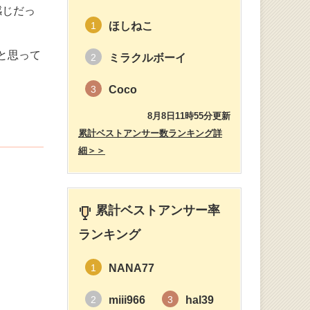
感じだっ
ほしねこ
1
と思って
ミラクルボーイ
2
Coco
3
8月8日11時55分更新
？
累計ベストアンサー数ランキング詳
細＞＞
累計ベストアンサー率
ランキング
NANA77
1
miii966
hal39
2
3