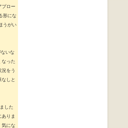
アプロー
る形にな
ほうがい
がないな
くなった
状況をう
脈なしと
ました
にありま
。気にな