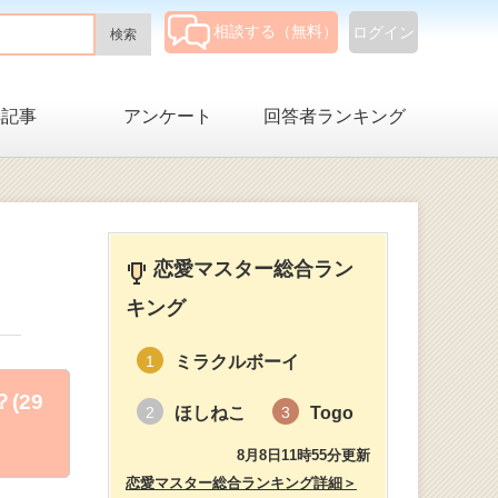
相談する（無料）
ログイン
集記事
アンケート
回答者ランキング
恋愛マスター総合ラン
キング
ミラクルボーイ
1
(29
ほしねこ
Togo
2
3
8月8日11時55分更新
恋愛マスター総合ランキング詳細＞