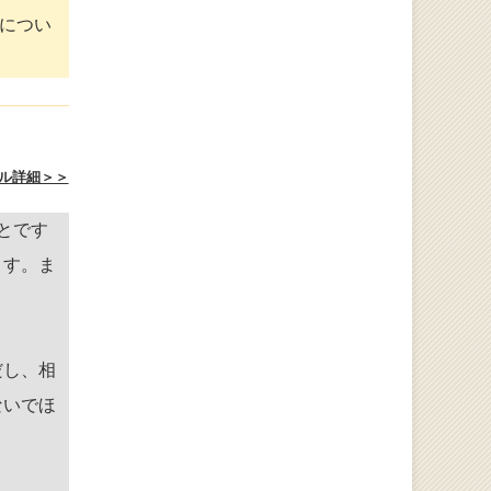
につい
ル詳細＞＞
とです
ます。ま
だし、相
ないでほ