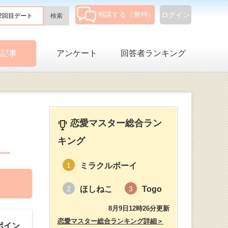
相談する（無料）
ログイン
集記事
アンケート
回答者ランキング
恋愛マスター総合ラン
キング
ミラクルボーイ
1
ほしねこ
Togo
2
3
8月9日12時26分更新
恋愛マスター総合ランキング詳細＞
ポイン