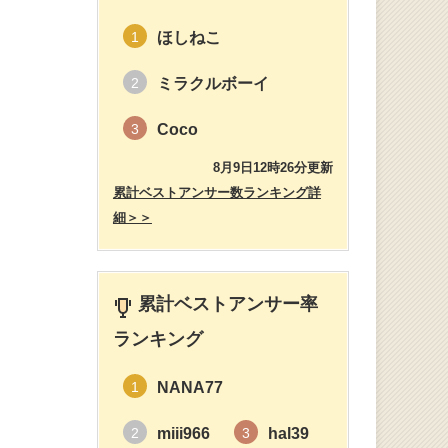
ほしねこ
1
ミラクルボーイ
2
Coco
3
8月9日12時26分更新
累計ベストアンサー数ランキング詳
細＞＞
累計ベストアンサー率
ランキング
NANA77
1
miii966
hal39
2
3