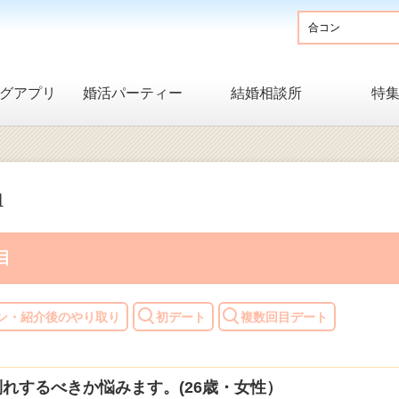
グアプリ
婚活パーティー
結婚相談所
特
目
目
ン・紹介後のやり取り
初デート
複数回目デート
れするべきか悩みます。(26歳・女性）