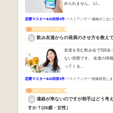
められません。 LI
...
恋愛マスター&AI回答4件
ベストアンサー:
連絡がこない
ベストアンサーあり
飲み友達からの発展のさせ方を教えて
友達を含む飲み会で5回会っ
な
い状態です。 友達の情
ってくる
...
恋愛マスター&AI回答3件
ベストアンサー:
投稿拝見しま
ベストアンサーあり
連絡が来ないのですが相手はどう考え
すか？(26歳・女性）