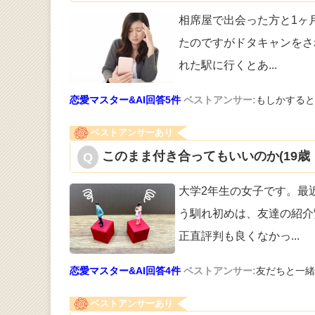
相席屋で出会った方と1ヶ
たので
すがドタキャンをさ
れた駅に行くとあ
...
恋愛マスター&AI回答5件
ベストアンサー:
もしかすると
ベストアンサーあり
このまま付き合ってもいいのか(19歳
大学2年生の女子です。最
う馴れ初
めは、友達の紹介
正直評判も良くなかっ
...
恋愛マスター&AI回答4件
ベストアンサー:
友だちと一緒
ベストアンサーあり