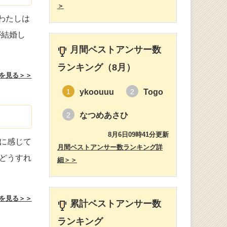
＞
わたしは
が結婚し
月間ベストアンサー数
ランキング（8月）
を見る＞＞
ykoouuu
Togo
1
2
なつめあさひ
2
8月6日09時41分更新
に感じて
月間ベストアンサー数ランキング詳
どうすれ
細＞＞
を見る＞＞
累計ベストアンサー数
ランキング