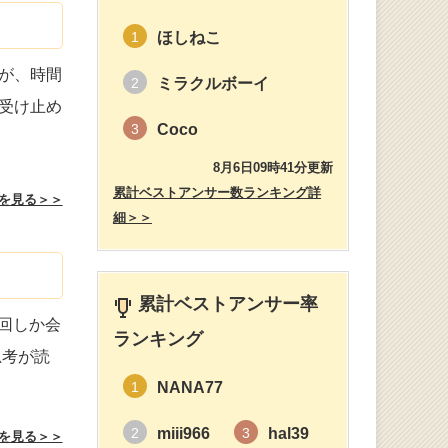
ほしねこ
1
が、時間
ミラクルボーイ
2
受け止め
Coco
3
8月6日09時41分更新
累計ベストアンサー数ランキング詳
を見る＞＞
細＞＞
累計ベストアンサー率
回しか会
ランキング
思考が読
NANA77
1
miii966
hal39
2
3
を見る＞＞