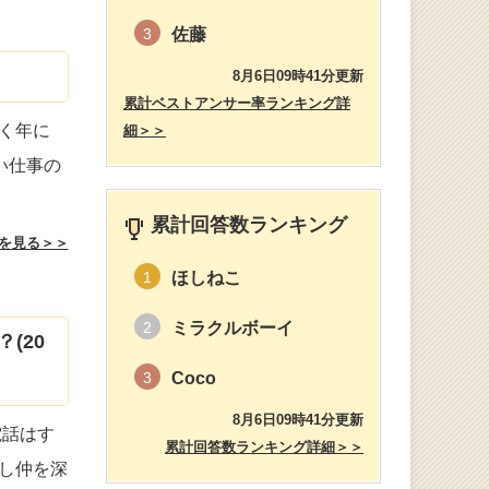
佐藤
3
8月6日09時41分更新
累計ベストアンサー率ランキング詳
く年に
細＞＞
い仕事の
累計回答数ランキング
を見る＞＞
ほしねこ
1
ミラクルボーイ
2
(20
Coco
3
8月6日09時41分更新
電話はす
累計回答数ランキング詳細＞＞
し仲を深