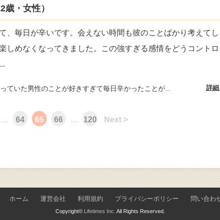
2歳・女性）
て、毎日が辛いです。会えない時間も彼のことばかり考えてし
楽しめなくなってきました。この強すぎる感情をどうコントロ
...
詳細
っていた男性のことが好きすぎて毎日辛かったことが...
…
64
65
66
…
120
Next >
ホーム
運営会社
利用規約
プライバシーポリシー
問い合わ
Copyright©
Lifetimes Inc.
All Rights Reserved.