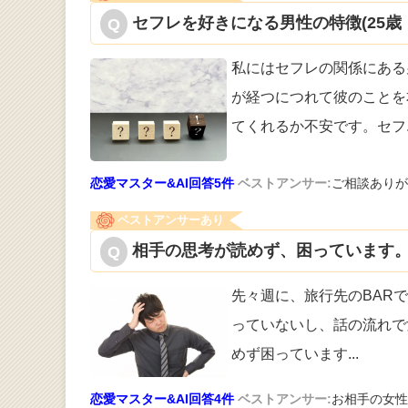
セフレを好きになる男性の特徴(25歳
私にはセフレの関係にある
が経つにつれ
て彼のことを
てくれるか不安です。セフ
恋愛マスター&AI回答5件
ベストアンサー:
ご相談ありが
ベストアンサーあり
相手の思考が読めず、困っています。
先々週に、旅行先のBAR
ってい
ないし、話の流れで
めず困っています
...
恋愛マスター&AI回答4件
ベストアンサー:
お相手の女性