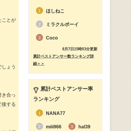
ほしねこ
1
たことが
ミラクルボーイ
2
Coco
3
8月7日15時03分更新
累計ベストアンサー数ランキング詳
細＞＞
でしょう
累計ベストアンサー率
付き合っ
ランキング
で接する
NANA77
1
miii966
hal39
2
3