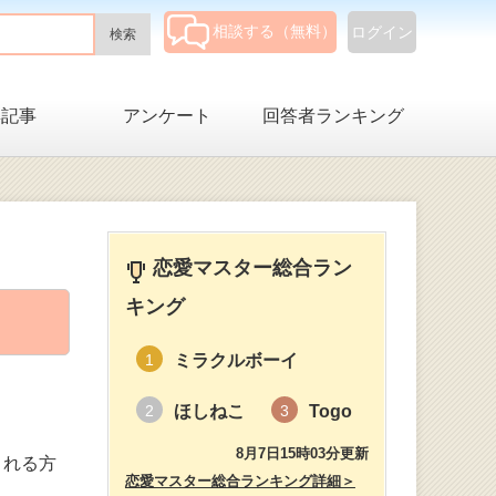
相談する（無料）
ログイン
集記事
アンケート
回答者ランキング
恋愛マスター総合ラン
キング
ミラクルボーイ
1
ほしねこ
Togo
2
3
8月7日15時03分更新
くれる方
恋愛マスター総合ランキング詳細＞