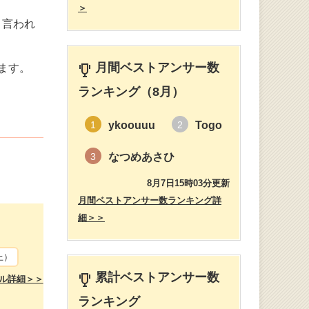
＞
と言われ
月間ベストアンサー数
ます。
ランキング（8月）
ykoouuu
Togo
1
2
なつめあさひ
3
8月7日15時03分更新
月間ベストアンサー数ランキング詳
細＞＞
上）
累計ベストアンサー数
ル詳細＞＞
ランキング