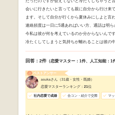
だったのですが会えてないと冷たくしちゃうと
会いに行きたいと言っても親に自分から行け来
ます。そして自分が行くから夏休みにしよと言
連絡頻度は一日に5通あればいい方、通話は明ら
今私は彼が何を考えているのか分からないんで
冷たくしてしまうと気持ちが離れることは彼の
回答：
2
件
（恋愛マスター：1件、人工知能：1
ベストアンサー
asukaさん
（31歳・女性・既婚）
恋愛マスターランキング：
21
位
社内恋愛で成婚
合コン・紹介で交際
マッ