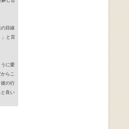
理解し合
親の目線
く」と言
ように愛
だからこ
、彼の行
ると良い