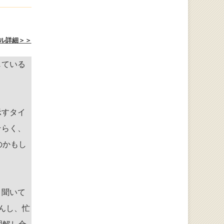
ル詳細＞＞
じている
示すタイ
そらく、
のかもし
く聞いて
んし、忙