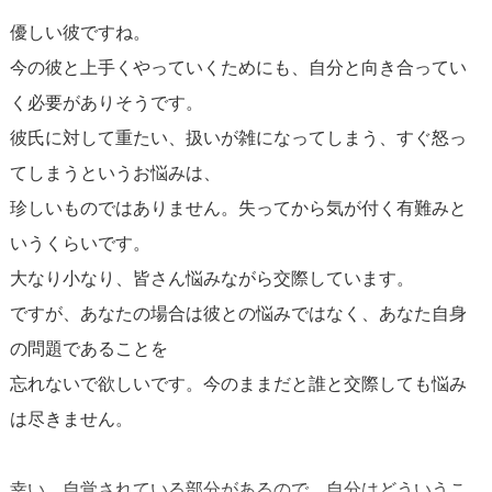
ょうか？相手を常に思いやる事はお付き合いをしていく上
優しい彼ですね。
で最も大事なことです。
今の彼と上手くやっていくためにも、自分と向き合ってい
く必要がありそうです。
いま抱えている質問者様の悩みは彼氏さんと共有できてい
彼氏に対して重たい、扱いが雑になってしまう、すぐ怒っ
ますか？謝る事はしていますか？
てしまうというお悩みは、
喧嘩にならないような伝え方や接し方を自分なりに工夫し
珍しいものではありません。失ってから気が付く有難みと
てみてください。
いうくらいです。
大なり小なり、皆さん悩みながら交際しています。
ですが、あなたの場合は彼との悩みではなく、あなた自身
の問題であることを
忘れないで欲しいです。今のままだと誰と交際しても悩み
は尽きません。
幸い、自覚されている部分があるので、自分はどういうこ