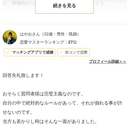
に、積極的かつ具体的なリクエストをしましょう。
3. 冷静さを保つ：
一歩引いて状況を見ましょう
。彼氏が要
求を満たせなかったときに、すぐ反応しないように心がけ
はやおさん
（32歳・男性・既婚）
ましょう。怒りが沸いたら、一呼吸置いてから対応するこ
恋愛マスターランキング：
27
位
とで、事態は少し違って見えるかもしれません。
マッチングアプリで成婚
街コンで交際
プロフィール詳細＞＞
4. 自己理解：
自分の感情がどこから来るのか
を考え、モヤ
回答失礼致します！
モヤの源に気付くこと。自分の不安や欠点と向き合い、そ
れを超える方法を考えることが重要です。
おそらく質問者様は完璧主義なのです。
自分の中で絶対的なルールがあって、それが崩れる事が許
5. 彼氏の立場を理解する：
彼も人間であり、完璧ではあり
せないのです。
ません。「彼はいつもごめんねと言ってくれる」とありま
当方も若かりし時はそんな一面がありました。
すが、彼の努力や気持ちを認め、感謝することも大切で