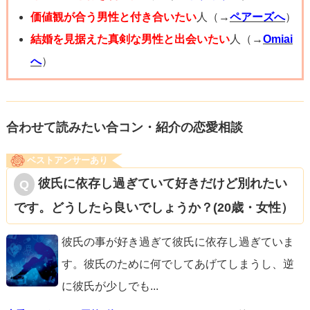
その影響もあってか、周囲とのいざこざを避ける平和主義
価値観が合う男性と付き合いたい
人（→
ペアーズへ
）
の思考になり、自分の意見を言わない「お人好し」の性格
結婚を見据えた真剣な男性と出会いたい
人（→
Omiai
になっていきました。
へ
）
もし思い当たる節があるのなら、その出来事を受け入れて
あげてください。
合わせて読みたい合コン・紹介の恋愛相談
ポイントはご自身の性格に、良いも悪いも無い。というこ
ベストアンサーあり
と。
彼氏に依存し過ぎていて好きだけど別れたい
どんな事にも長所と短所・メリットとデメリットはありま
です。どうしたら良いでしょうか？(20歳・女性）
す。
怒ってしまうという事は
彼氏の事が好き過ぎて彼氏に依存し過ぎていま
・感情表現が豊か
す。彼氏のために何でしてあげてしまうし、逆
・基準が高い
に彼氏が少しでも
...
・不満を溜めない