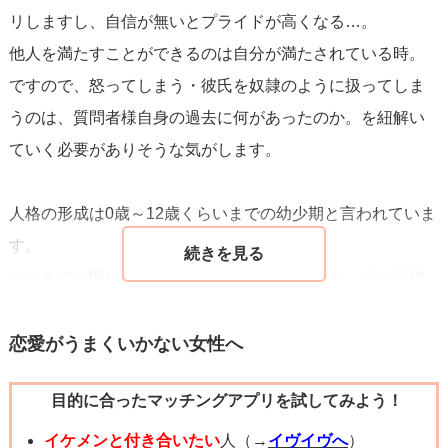
リしますし、自信が無いとプライドが高くなる…。
他人を満たすことができるのは自分が満たされている時。
まだまだあなたはお若いです。
ですので、怒ってしまう・彼氏を奴隷のように扱ってしま
性格は治らないとあきらめないで欲しいのです。
うのは、質問者様自身の過去に何があったのか。を紐解い
きっと変わろうとすれば、変われると信じてみて。
ていく必要がありそうな気がします。
彼はきっとあなたを受け止めてくれる優しい人。
だから今は変われるチャンスだと思ってくださいね。
人格の形成は0歳～12歳くらいまでの幼少期と言われていま
彼に自分のこういうところが嫌いなんだ、と相談するのも
す。
手。
それまでの間に、ご家庭や交友関係、学校など。今の性格
すぐには結果は出ませんが、少しずつ一歩ずつです。
になったと思われる出来事は無かったでしょうか？
頑張ってください。
例えば、わたしの父は亭主関白で、5～6歳頃に締め出し
恋愛がうまくいかない女性へ
（夜中に外に放り出される）をされた事が何回かありま
目的に合ったマッチングアプリを試してみよう！
す。（何か悪さをしたからでしょうけど、締め出しされた
事しか覚えていません）
イケメンと付き合いたい
人（→
イヴイヴへ
）