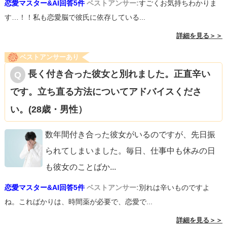
恋愛マスター&AI回答5件
ベストアンサー:
すごくお気持ちわかりま
といった長所もあります。
す…！！私も恋愛脳で彼氏に依存している...
詳細を見る＞＞
ご自身の事を認めて受け入れられるようになれば、他人の
ベストアンサーあり
言動も受け入れられるようになると思います。
長く付き合った彼女と別れました。正直辛い
です。立ち直る方法についてアドバイスくださ
い。(28歳・男性）
数年間付き合った彼女がいるのですが、先日振
られてしまいました。毎日、仕事中も休みの日
も彼女のことばか
...
恋愛マスター&AI回答5件
ベストアンサー:
別れは辛いものですよ
ね。こればかりは、時間薬が必要で、恋愛で...
詳細を見る＞＞