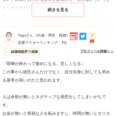
とにモヤモヤするのか、
怒ってしまうのか、どういう怒り方をするのか、どういう
風な物言いがしたいのか、
紙に書きだしてみてください。
Togoさん
（41歳・男性・既婚）
例えばですが、あの時お礼を言ってくれなかったことが嫌
恋愛マスターランキング：
7
位
だった
プロフィール詳細＞＞
結婚相談所で成婚
→一旦は我慢したが、〇〇な瞬間にイラっとして爆発して
「喧嘩が終わって惨めになる。悲しくなる」
しまった
この事から彼氏さんだけでなく、自分自身に対しても求め
→本来なら、モヤっとしたお礼がなかった瞬間に「ありが
る基準が高いのだと思われます。
とうは？笑」と軽い感じで言えばよかった
（そうしたら解決していたかも！）
人は余裕が無いとネガティブな発想をしてしまいがちで
こんな感じです。これが自分の感情と向き合う作業です。
す。
そのあと、彼に優しく、できるだけ冷静に伝えるようにし
お金が無いと裕福な人を妬みますし、時間が無いとカリカ
ていきます。