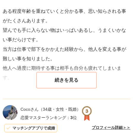
す。
ある程度年齢を重ねていくと分かる事、思い知らされる事
がたくさんあります。
6. プロフェッショナルの助けを求める：感情のコントロー
望んでも手に入らない物はいっぱいあるし、うまくいかな
ルに苦労することは恥ずかしいことではありません。
カウ
い事だらけです。
ンセリング
など、外部の支援を利用するのも一つの方法で
当方は仕事で部下をかかえた経験から、他人を変える事が
す。
難しい事を知りました。
他人へ過度に期待する事は相手も自分も疲れてしまいま
付き合う資格
の有無ではなく、自分と彼氏の関係を良好に
す。
保つための努力をすることが大事です。あなたの彼氏との
関係をもっと健全なものにしていくために、上記のステッ
彼氏さんの立場になってみて欲しいのですが、いつも怒ら
プをゆっくりと実践してみてください。自身の行動を変え
れる相手と一緒に居て居心地が良いと感じるでしょうか？
ることは容易ではありませんが、一歩ずつ進んでいけば、
Cocoさん
（34歳・女性・既婚）
少し先の話になりますが、例えば同棲や結婚を考える時に
結果はついてくるはずです。あなたも彼も幸せになるため
恋愛マスターランキング：
3
位
いつも怒ってくる相手との将来を前向きに考えられるでし
に是非挑戦してみてください。
プロフィール詳細＞＞
マッチングアプリで成婚