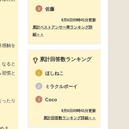
佐藤
3
8月6日09時41分更新
累計ベストアンサー率ランキング詳
細＞＞
好感触を
累計回答数ランキング
くなると
ら習慣と
ほしねこ
1
ミラクルボーイ
2
Coco
3
なったり
8月6日09時41分更新
累計回答数ランキング詳細＞＞
めま