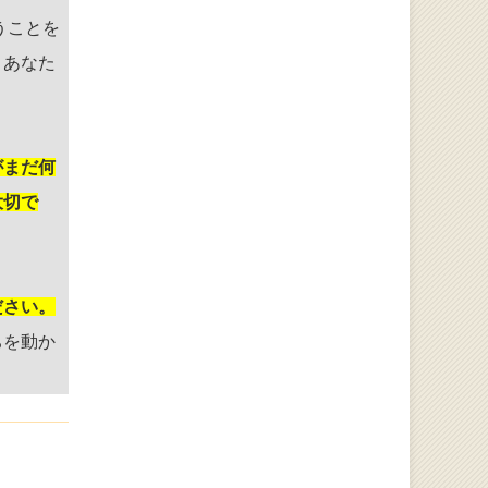
うことを
、あなた
がまだ何
大切で
ださい。
ちを動か