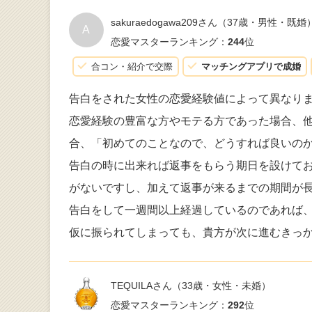
sakuraedogawa209さん
（37歳・男性・既婚
A
恋愛マスターランキング：
244
位
合コン・紹介で交際
マッチングアプリで成婚
告白をされた女性の恋愛経験値によって異なり
恋愛経験の豊富な方やモテる方であった場合、
合、「初めてのことなので、どうすれば良いの
告白の時に出来れば返事をもらう期日を設けて
がないですし、加えて返事が来るまでの期間が
告白をして一週間以上経過しているのであれば
仮に振られてしまっても、貴方が次に進むきっ
TEQUILAさん
（33歳・女性・未婚）
恋愛マスターランキング：
292
位