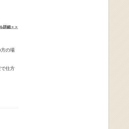
ル詳細＞＞
の方の場
安で仕方