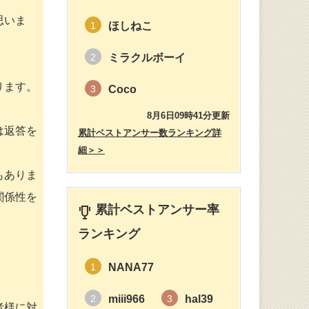
思いま
ほしねこ
1
ミラクルボーイ
2
ります。
Coco
3
8月6日09時41分更新
は返答を
累計ベストアンサー数ランキング詳
細＞＞
もありま
関係性を
累計ベストアンサー率
ランキング
NANA77
1
miii966
hal39
2
3
者様に対