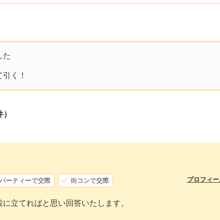
した
て引く！
件）
プロフィー
パーティーで交際
街コンで交際
役に立てればと思い回答いたします。