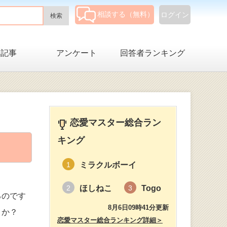
相談する（無料）
ログイン
集記事
アンケート
回答者ランキング
恋愛マスター総合ラン
キング
ミラクルボーイ
1
ほしねこ
Togo
2
3
るのです
8月6日09時41分更新
うか？
恋愛マスター総合ランキング詳細＞