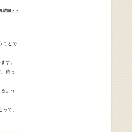
ル詳細＞＞
うことで
います。
す。待っ
えるよう
もって、