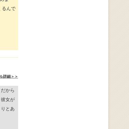
くるんで
ル詳細＞＞
。だから
、彼女が
くりとあ