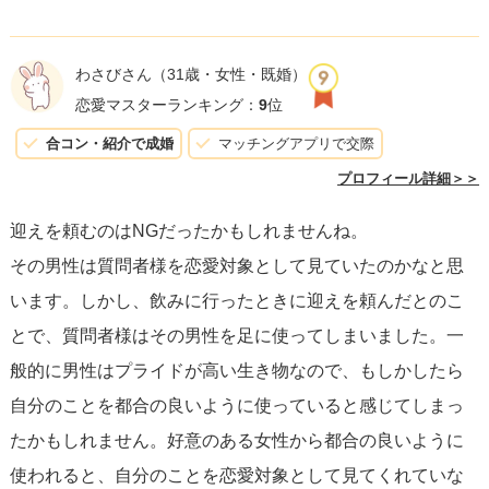
「都合よく使われてたのか」と勘違いしているかもしれま
せん。あなたの方は男性に気持ちがあるのかわかりません
わさびさん
（31歳・女性・既婚）
が、もしあるのならちゃんと連絡をして、また会えるよう
恋愛マスターランキング：
9
位
に頑張ってみましょう。本当に友達として好きだとして
合コン・紹介で成婚
マッチングアプリで交際
も、あなたから連絡をして、様子を伺ってみましょう。
プロフィール詳細＞＞
迎えを頼むのはNGだったかもしれませんね。
その男性は質問者様を恋愛対象として見ていたのかなと思
います。しかし、飲みに行ったときに迎えを頼んだとのこ
とで、質問者様はその男性を足に使ってしまいました。一
般的に男性はプライドが高い生き物なので、もしかしたら
自分のことを都合の良いように使っていると感じてしまっ
たかもしれません。好意のある女性から都合の良いように
使われると、自分のことを恋愛対象として見てくれていな