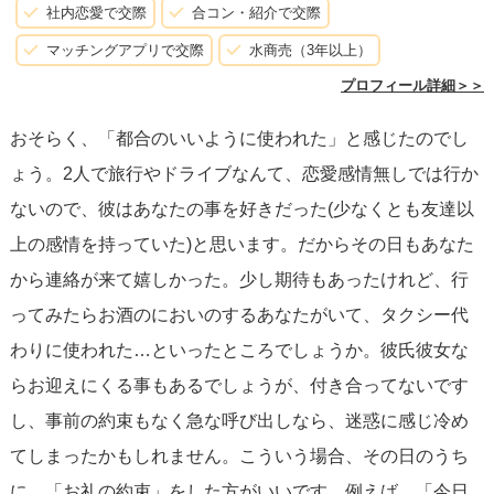
社内恋愛で交際
合コン・紹介で交際
マッチングアプリで交際
水商売（3年以上）
プロフィール詳細＞＞
おそらく、「都合のいいように使われた」と感じたのでし
ょう。2人で旅行やドライブなんて、恋愛感情無しでは行か
ないので、彼はあなたの事を好きだった(少なくとも友達以
上の感情を持っていた)と思います。だからその日もあなた
から連絡が来て嬉しかった。少し期待もあったけれど、行
ってみたらお酒のにおいのするあなたがいて、タクシー代
わりに使われた…といったところでしょうか。彼氏彼女な
らお迎えにくる事もあるでしょうが、付き合ってないです
し、事前の約束もなく急な呼び出しなら、迷惑に感じ冷め
てしまったかもしれません。こういう場合、その日のうち
に、「お礼の約束」をした方がいいです。例えば、「今日