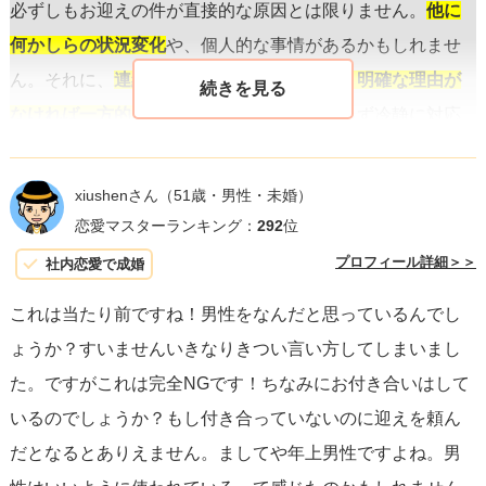
必ずしもお迎えの件が直接的な原因とは限りません。
他に
何かしらの状況変化
や、個人的な事情があるかもしれませ
ん。それに、
連絡が取れないという事実は、明確な理由が
なければ一方的な推測にすぎない
ため、焦らず冷静に対応
することが重要です。
xiushenさん
（51歳・男性・未婚）
次のステップとしては、
少し時間を置いて
から、日常の話
恋愛マスターランキング：
292
位
題や軽い気持ちでのメッセージを送ってみることが一つの
プロフィール詳細＞＞
社内恋愛で成婚
方法です。どんな些細なことでもいいので、相手の興味を
これは当たり前ですね！男性をなんだと思っているんでし
引くような内容でリアクションを促すことがポイントで
ょうか？すいませんいきなりきつい言い方してしまいまし
す。
あまり重たい話題や直接的な質問は避ける
ことが肝要
た。ですがこれは完全NGです！ちなみにお付き合いはして
です。
いるのでしょうか？もし付き合っていないのに迎えを頼ん
だとなるとありえません。ましてや年上男性ですよね。男
それでも反応がない場合には、直接あなたの気持ちや不安