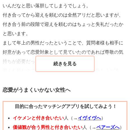
いんだなと思い落胆してしまうでしょう。
付き合ってから迎えを頼むのは全然アリだと思いますが、
付き合う前の段階で迎えを頼むのはちょっと失礼だったか
と思います。
まして年上の男性だったということで、質問者様も相手に
好意があって恋愛対象として見ていたのであれば尊敬の気
持ちが必要だったと思います。
迎えを頼むのではなくて、飲み会後に二人で飲もうと誘っ
て一緒に帰るのであれば相手の男性も嫌な気持ちにはなら
なかったでしょう。
恋愛がうまくいかない女性へ
付き合うまでは男性を足に使わず、尊敬の気持ちを持って
目的に合ったマッチングアプリを試してみよう！
接することを心掛けると良いと思いますよ。
イケメンと付き合いたい
人（→
イヴイヴへ
）
価値観が合う男性と付き合いたい
人（→
ペアーズへ
）