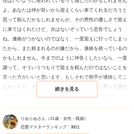
性はいいように使われているって感じたのかもしれません
を伝えてみるのも一つの選択ですが、その際は
相手の負担
よ。あなたは仲が良いから迎えくらい来てくれるだろうと
にならないよう配慮
しつつ、素直な感情を伝えると良いで
思って頼んだかもしれませんが、その男性の優しさで迎え
しょう。
に来てはくれたけど、次はないぞっていう忠告でしょう
ね。連絡がつかないのではなく、一度迎えに行ってしまっ
大切なのは、相手がどう思っているのかを確認するより
たから、また頼まれるのが嫌だから、連絡を絶っているの
も、まずは自分の気持ちを整理し、相手に対する思いやり
かもしれません。今までのように仲良くしたいなら、一度
を忘れないことです。そして、何かしらの返事が返ってく
謝って、そういうつもりで迎えを頼んだのではないことを
るまでは、あまり悲観的に考えずに、普段の生活を送るこ
言った方がいいと思います。もしそれで相手が連絡してこ
とをおすすめします。
なかったら、その時はそれまでの関係だったと思って諦め
て下さい。あなたにとってその男性がどれだけ大事な人だ
ったかはわかりませんが、失礼なことをしたのは事実です
から、それだけは理解して下さい。そしていい恋愛をして
りぬりぬさん
（31歳・女性・既婚）
下さい。
恋愛マスターランキング：
32
位