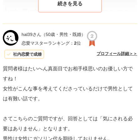
次に会う際に今回のガソリン代を含めて渡すかどうかは、
事前にその旨を伝え、相手の反応をみるという方法があり
ます。
例えば、「前は送ってくれてありがとう、今回はガ
hal39さん
（50歳・男性・既婚）
ソリン代を出したいな」とメッセージを送るなどしてみま
恋愛マスターランキング：
2
位
しょう。
これにより、相手がガソリン代を受け取るかどう
プロフィール詳細＞＞
社内恋愛で成婚
かの意向を確認することができます。
質問者様はたいへん真面目でお相手様思いのお優しい方で
すね！
しかし、もし相手がお金の話を避けたり、気にしないでく
女性がこんな事を考えてくださっているだけで男性として
れと言う場合は、
無理に支払う必要はなく、代わりに次の
は有難い話です。
デートでコーヒーや何かをおごるなど、他の方法で感謝を
示すのも一つの手です。
大切なのは
相手の親切に感謝の気
さてこちらのご質問ですが、回答としては「気にされる必
持ちを伝えること
であり、それが具体的な額の支払いであ
要はありません」となります。
る必要はありません。
男性は女性にガソリン代を期待しておりません。