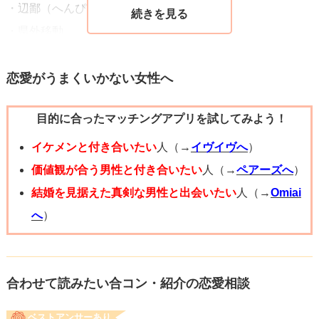
・辺鄙（へんぴ）な所
・県外移動
・いろんなお店をはしご
・1日中車移動
恋愛がうまくいかない女性へ
・家まで送迎
目的に合ったマッチングアプリを試してみよう！
これらの要素がいくつか重なると、お渡しした方が好印象
をもたれるとは思います。
イケメンと付き合いたい
人（→
イヴイヴへ
）
ただ、ガソリン代の計算は厳密に出すのが難しいので、ま
価値観が合う男性と付き合いたい
人（→
ペアーズへ
）
とまったお金で支払うか、お茶代を肩代わりする方がスマ
結婚を見据えた真剣な男性と出会いたい
人（→
Omiai
ートかなと個人的には思います。
へ
）
高速道路を利用したり、毎回車で送迎の場合は、最低でも
お礼や気遣いの言葉は必要でしょう。
合わせて読みたい合コン・紹介の恋愛相談
ベストアンサーあり