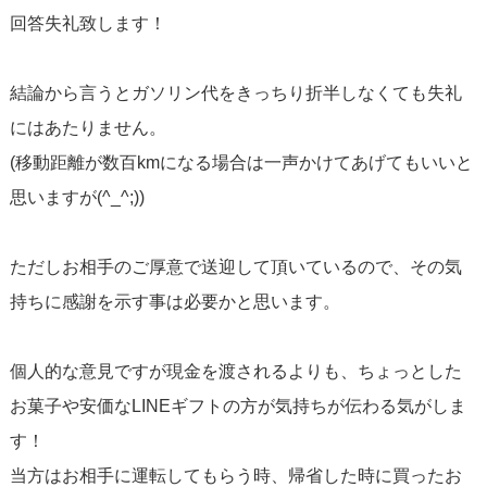
回答失礼致します！
トでしょう。
結論から言うとガソリン代をきっちり折半しなくても失礼
大切なのは現金ではなく、貴女の「気持ち」です。
にはあたりません。
男性は一言、「わざわざ送ってもらって有難うね」と言っ
(移動距離が数百kmになる場合は一声かけてあげてもいいと
てもらうだけで十分なんです。
思いますが(^_^;))
「ガソリン代を渡さない女性は失礼」というよりも、「感
謝の気持ちを伝えない女性は失礼」が正しいと思います。
ただしお相手のご厚意で送迎して頂いているので、その気
まあ、男性側が車の運転に慣れている方であればあるほ
持ちに感謝を示す事は必要かと思います。
ど、送迎はそこまで大層な事でも無くなりますので、
次回お会いした時にでも可愛らしく「前回は送迎有難う
個人的な意見ですが現金を渡されるよりも、ちょっとした
ね！嬉しかったよ」という程度で良いのではないでしょう
お菓子や安価なLINEギフトの方が気持ちが伝わる気がしま
か。
す！
次回も楽しいデートになります様に。
当方はお相手に運転してもらう時、帰省した時に買ったお