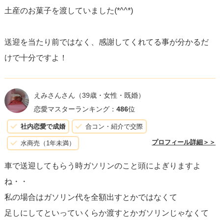
土産のお菓子を渡していました(*^^*)
送迎を当たり前ではなく、感謝してくれてる事が分かるだ
けで十分ですよ！
えみさんさん
（39歳・女性・既婚）
恋愛マスターランキング：
486
位
社内恋愛で成婚
合コン・紹介で交際
プロフィール詳細＞＞
水商売（1年未満）
車で送迎してもらう時ガソリンのこと頭によぎりますよ
ね・・
私の場合はガソリン代を全額出すとかではなくて
足しにしてといっていくらか渡すとかガソリンじゃなくて