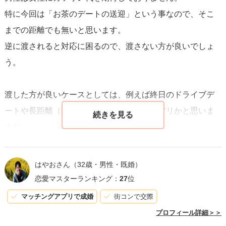
特に今回は「お茶のデートの送迎」という事なので、そこ
までの距離でも無いと思います。
逆に渡されると対応に困るので、渡さない方が良いでしょ
う。
渡した方が良いケースとしては、例えば終日のドライブデ
ートや長距離（関西⇔関東など）の場合はアリかと思いま
すが、
現金を包むという場合、貰う方（男性）もちょっと気が引
けます。
はやおさん
（32歳・男性・既婚）
例えば「1日運転してもらったから、ランチ代は私に任せて
恋愛マスターランキング：
27
位
おいて！」など、直接お相手様と金銭授受を行うのではな
マッチングアプリで成婚
街コンで交際
く、
プロフィール詳細＞＞
お店に支払った方が男性側としても了承しやすく、スマー