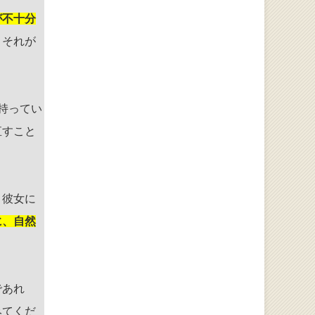
が不十分
。それが
持ってい
直すこと
。彼女に
に、自然
であれ
みてくだ