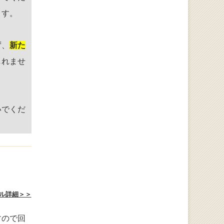
ます。
ず、
新た
しれませ
いでくだ
ル詳細＞＞
すので回