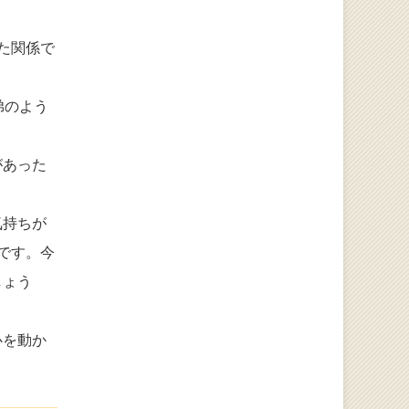
た関係で
。
弟のよう
があった
気持ちが
です。今
しょう
心を動か