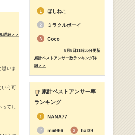
ほしねこ
1
ミラクルボーイ
2
ル詳細＞＞
Coco
3
8月8日11時55分更新
累計ベストアンサー数ランキング詳
細＞＞
と思いま
という可
累計ベストアンサー率
ランキング
いってし
NANA77
1
miii966
hal39
2
3