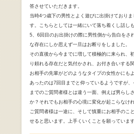
答させていただきます。
当時4つ歳下の男性とよく遊びに出掛けており
す。こちらとしては一緒にいて落ち着くし話し
5、6回目のお出掛けの際に男性側から告白をさ
な存在にしか思えず一旦はお断りをしました。
その直後から今までに増して積極的に来られ、
り頼れる存在だと気付かされ、お付き合いする
お相手の先輩がどのようなタイプの女性かにも
あったのは7回目までと仰っているようですが
までのご質問者様とは違う一面、例えば男らし
か？それでもお相手の心境に変化が起こらなけ
ご質問者様は一途に、そして慎重にお相手のこ
せると思います。上手くいくことを願っていま