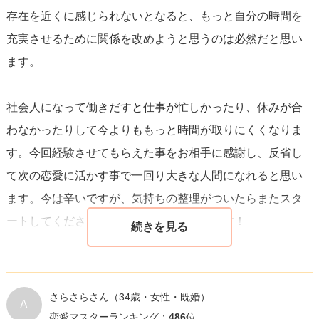
存在を近くに感じられないとなると、もっと自分の時間を
いう思いも理解できますが、現時点で未来を断定すること
充実させるために関係を改めようと思うのは必然だと思い
はできません。
新しい出会いは予期せぬ形で訪れるもので
ます。
す
。大切なのは、その際に過去の学びを生かして、より良
い関係を築くことです。
社会人になって働きだすと仕事が忙しかったり、休みが合
わなかったりして今よりももっと時間が取りにくくなりま
今は自分自身を大切にし、趣味や友人との時間を楽しんで
す。今回経験させてもらえた事をお相手に感謝し、反省し
みましょう。時間が経つにつれて、必ず今とは異なる視点
て次の恋愛に活かす事で一回り大きな人間になれると思い
でこの出来事を振り返ることができるようになります。そ
ます。今は辛いですが、気持ちの整理がついたらまたスタ
してその時、きっとまた心から素敵だと思える人に出会え
ートしてください。陰ながら応援しています！
ることでしょう。未来に期待を抱いて、一歩一歩進んでい
けるよう、応援しています。
さらさらさん
（34歳・女性・既婚）
A
恋愛マスターランキング：
486
位