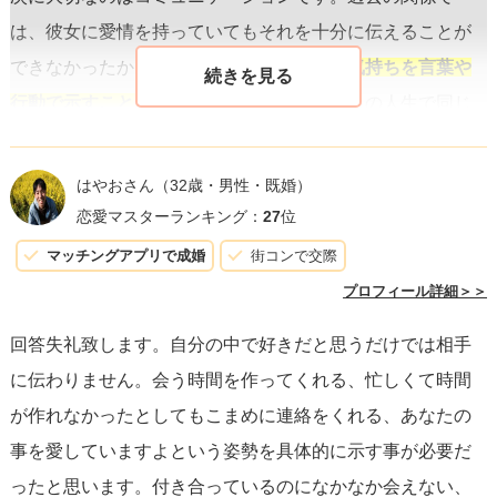
は、彼女に愛情を持っていてもそれを十分に伝えることが
できなかったかもしれません。
愛している気持ちを言葉や
行動で示すことは非常に重要です
。これからの人生で同じ
ような後悔をしないためにも、そのことを心に刻んでくだ
さい。
はやおさん
（32歳・男性・既婚）
恋愛マスターランキング：
27
位
彼女との別れは辛いものでしたが、それはあなたにとって
マッチングアプリで成婚
街コンで交際
成長の機会でもあります。彼女のことは大切だったのだか
プロフィール詳細＞＞
らこそ、自分自身の成長を彼女への感謝の形で示すものに
回答失礼致します。自分の中で好きだと思うだけでは相手
してください。彼女との思い出をすぐに忘れる必要はあり
に伝わりません。会う時間を作ってくれる、忙しくて時間
ませんが、それがあなたを前に進ませるための力になるよ
が作れなかったとしてもこまめに連絡をくれる、あなたの
うに心がけましょう。
事を愛していますよという姿勢を具体的に示す事が必要だ
ったと思います。付き合っているのになかなか会えない、
また、「あの人以上に素敵な人に出会える気がしない」と