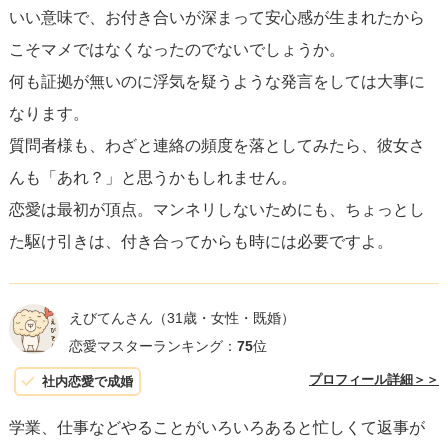
いい意味で、お付き合いが深まって安心感が生まれたから
ミングを作る
ことをお勧めします。あなたの不安が無用で
こそマメではなくなったのでないでしょうか。
あれば、信頼関係がより強固になることでしょう。そし
何も証拠が無いのに浮気を疑うような発言をしては大事に
て、もし問題がある場合でも、一緒に解決策を見つけるこ
なります。
とができます。信頼とコミュニケーションが、恋愛関係を
質問者様も、わざと連絡の頻度を落としてみたら、彼女さ
良好に保つ鍵です。
んも「あれ？」と思うかもしれません。
恋愛は最初が頂点。マンネリしないためにも、ちょっとし
た駆け引きは、付き合ってからも時には必要ですよ。
えびてんさん
（31歳・女性・既婚）
恋愛マスターランキング：
75
位
プロフィール詳細＞＞
社内恋愛で成婚
学業、仕事などやることがいろいろあると忙しくて返事が