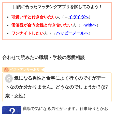
目的に合ったマッチングアプリを試してみよう！
め、あなたが浮気をしていなくとも、それこそ「杞憂」が
大きくなり、思わぬところであらぬ疑いをかけられ、最悪
可愛い子と付き合いたい
人（→
イヴイヴへ
）
な場合は別れを告げられることもあります。これは私自
価値観が合う女性と付き合いたい
人（→
withへ
）
身、経験したことがあり、身に覚えのないことで疑われ
ワンナイトしたい
人（→
ハッピーメールへ
）
て、別れる一歩手前までいってしまったことがありました
（懸命に説明してなんとか疑いを晴らすことができました
が）。
合わせて読みたい職場・学校の恋愛相談
ベストアンサーあり
上記のように、杞憂によって、お互いがお互いを疑う関係
気になる男性と食事によく行くのですがデー
になるのはもったいないと思いませんか。あなたの気持ち
トなのか分かりません。どうなのでしょうか？(27
はとてもよくわかりますが、疑ってそわそわするよりも余
歳・女性）
裕のある男性のほうが彼女も落ち着き、居心地が良いと感
じて、「浮気をしよう」とすら思わないはずですので、彼
職場で気になる男性がいます。仕事帰りとかお
女を信じて心に余裕を持つようにしましょう。