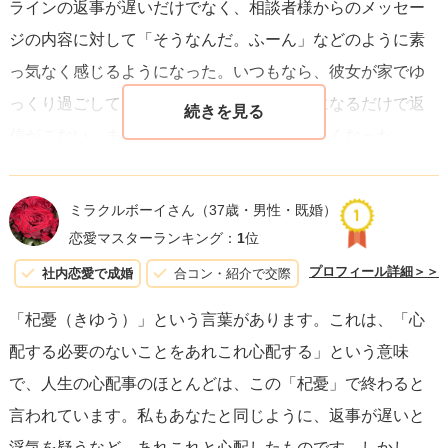
ラインの返事が遅いだけでなく、相談者様からのメッセー
ジの内容に対して「そうなんだ。ふーん」などのように素
っ気なく感じるようになった。いつもなら、彼女が家でゆ
っくり過ごしている時間帯だったのに既読になるだけで返
信がこない。または、未読スルーの時間が長くなった。
このようなことがあるならば、浮気を疑ってもよいかと思
ミラクルボーイさん
（37歳・男性・既婚）
うのです。その場合は、相談者様も新たな出会いを探すの
恋愛マスターランキング：
1
位
がよいと思いますよ。
プロフィール詳細＞＞
社内恋愛で成婚
合コン・紹介で交際
「杞憂（きゆう）」という言葉があります。これは、「心
配する必要のないことをあれこれ心配する」という意味
で、人生の心配事のほとんどは、この「杞憂」で終わると
言われています。私もあなたと同じように、返事が遅いと
浮気を疑うなど、あれこれと心配したものです。しかし、