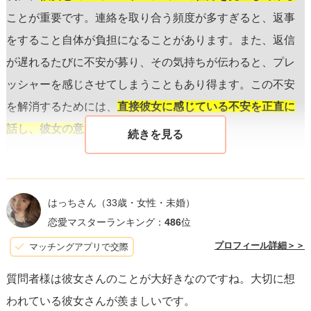
ことが重要です。連絡を取り合う頻度が多すぎると、返事
をすること自体が負担になることがあります。また、返信
が遅れるたびに不安が募り、その気持ちが伝わると、プレ
ッシャーを感じさせてしまうこともあり得ます。この不安
を解消するためには、
直接彼女に感じている不安を正直に
話し、彼女の意見を聞く
ことが肝心です。
恋愛における信頼はとても重要です。
彼女に対する信頼を
保ちながら
、感じている不安について話すことで、誤解を
はっちさん
（33歳・女性・未婚）
解消し、お互いの理解を深めることができます。また、彼
恋愛マスターランキング：
486
位
女が何か悩みを抱えている場合は、あなたが支えになれる
プロフィール詳細＞＞
マッチングアプリで交際
チャンスでもあります。
質問者様は彼女さんのことが大好きなのですね。大切に想
われている彼女さんが羨ましいです。
彼女との関係を疑う前に、
まずは心を開いて話をするタイ