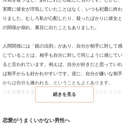
実際に彼女が浮気していたことはなく、いつも杞憂に終わ
りました。むしろ私が心配したり、疑ったばかりに彼女と
の関係が崩れ、裏目に出たこともありました。
人間関係には「鏡の法則」があり、自分が相手に対して感
じていることは、相手も自分に対して同じように感じてい
ると言われています。例えば、自分が好きだと思っていれ
ば相手からも好かれやすいです。逆に、自分が嫌いな相手
からは自分も嫌われる、ということもよくあります。
これを踏まえると、あなたが彼女の浮気を疑うということ
は、あなたも彼女から浮気を疑われる可能性があるという
ことです。
女性の場合は男性よりも「恋愛＝人生」と考える人が多
恋愛がうまくいかない男性へ
く、恋愛の不安を深刻にとらえる人も多いです。そのた